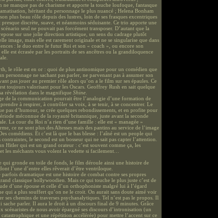
 ne manque pas de charisme et apporte la touche loufoque, fantasque
dramatisation, héritant du personnage le plus nuancé ; Helena Bonham
son plus beau rôle depuis des lustres, loin de ses frasques excentriques
t presque discrète, suave, et néanmoins séduisante. Ce trio apporte une
e scénario seul ne pouvait pas forcément transposer. D’autant que la
 repose sur une jolie direction artistique, un sens du cadrage plutôt
lle image, mais elle est rarement originale et ne se singularise que dans
ences : le duo entre le futur Roi et son « coach », ou encore son
elle est écrasée par les portraits de ses ancêtres ou la grandiloquence
ale.
rth, le rôle est en or : quoi de plus antinomique pour un comédien que
 un personnage ne sachant pas parler, ne parvenant pas à assumer son
vant pas jouer au premier rôle alors qu’on a le film sur ses épaules. Ce
est toujours valorisant pour les Oscars. Geoffrey Rush en sait quelque
sa révélation dans le magnifique
Shine
.
ge de la communication pourrait être l’analogie d’une formation de
rendre à respirer, à contrôler sa voix, à se tenir, à se concentrer. Le
e pas d’humour, se crée quelques rebondissements, et en profite pour
période méconnue de la royauté britannique, juste avant la seconde
le. La cour du Roi n’a rien d’une famille : elle est « managée »
me, ce ne sont plus des Altesses mais des pantins au service de l’image
es comédiens. Et c’est là que le bas blesse : l’aîné est un people qui
 contraintes, le second est un bosseur qui ne sait pas capter l’attention.
 un Hitler qui est un grand orateur : c’est souvent comme ça, les
 et les méchants vous volent la vedette si facilement…
 qui gronde en toile de fonds, le film déroule ainsi une histoire de
ont l’une d’entre elles rêverait d’être ventriloque.
 parfois dramatique est une histoire de combat contre ses propres
and classique hollywoodien. Mais ce qui touche le plus juste c’est de
itude d’une épouse et celle d’un orthophoniste malgré lui à l’égard
e qui a plus souffert qu’on ne le croit. On aurait sans doute aimé voir
er ses chemins de traverses psychanalytiques. Tel n’est pas le propos. Il
i sache parler. Il aura le droit à un discours final de 9 minutes. Grâce
ux scénaristes de nous avoir épargné ses discours d’intronisation (un
catastrophique et une répétition accélérée) pour mettre l’accent sur ce