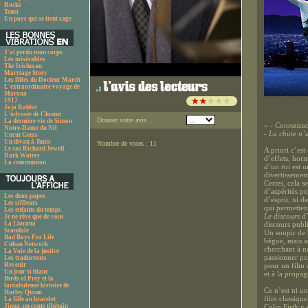
Rocks
Tenet
Un pays qui se tient sage
J'ai perdu mon corps
Les misérables
The Irishman
Marriage Story
Les filles du Docteur March
L'extraordinaire voyage de
Marona
1917
Jojo Rabbit
L'odyssée de Choum
Donnez votre avis...
La dernière vie de Simon
«
- Connaisse
Notre-Dame du Nil
- La chute n’
Uncut Gems
Un divan à Tunis
Nombre de votes : 11
Le cas Richard Jewell
A priori c’est
Dark Waters
d’effets, horm
La communion
d’un roi
est u
divertissemen
Certes, cela se
d’aspérités po
Les deux papes
d’esprit, ni 
Les siffleurs
qui permetten
Les enfants du temps
Le discours d
Je ne rêve que de vous
La Llorana
discours publ
Scandale
Un soupir de 
Bad Boys For Life
bègue, mais a
Cuban Network
cherchant à ne
La Voie de la justice
passionner p
Les traducteurs
Revenir
pour un film 
Un jour si blanc
et à la propag
Birds of Prey et la
fantabuleuse histoire de
Ce n’est ni u
Harley Quinn
film classique
La fille au bracelet
Jinpa, un conte tibétain
Colin Firth y 