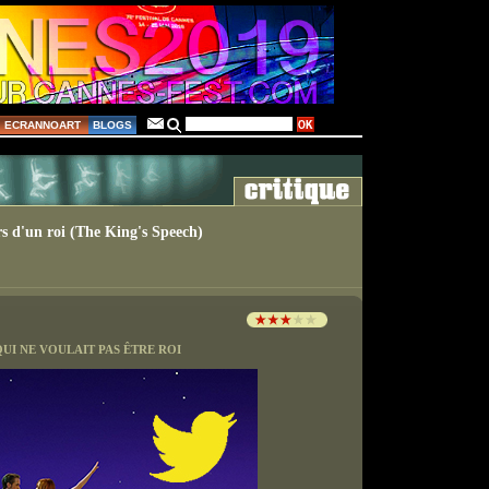
ECRANNOART
BLOGS
rs d'un roi (The King's Speech)
UI NE VOULAIT PAS ÊTRE ROI