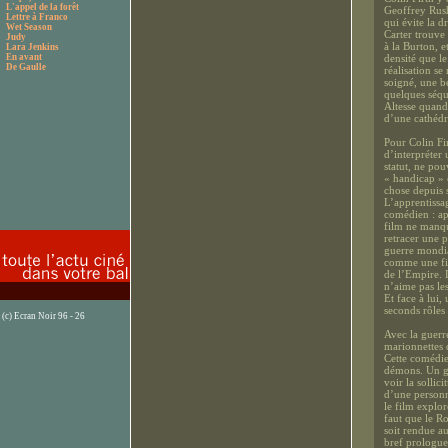
L'appel de la forêt
Geoffrey Rush
Lettre à Franco
qui évite la 
Wet Season
Carter trouve 
Judy
à la Burton, e
Lara Jenkins
En avant
densité que l
De Gaulle
réalisation se
soigné, une be
quelques séqu
Altesse quand 
d’une cathédr
Pour Colin Fi
d’interpréter
statut, ne pou
« handicap » 
chose depuis 
L’apprentissa
comédien : app
film ne manqu
retracer une 
guerre mondia
comme une fir
de l’Empire. D
n’aime pas les
Et face à lui,
seconds rôles
(c) Ecran Noir 96 - 26
Avec la guerre
marionnettes d
Cette comédie
démons. Un gr
voir la sollic
d’une personn
le film explor
faut que le Ro
soit rendue a
bref prologue 