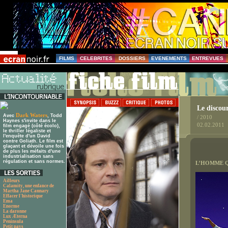
FILMS
CELEBRITES
DOSSIERS
EVENEMENTS
ENTREVUES
Le discou
Dark Waters
Avec
, Todd
/ 2010
Haynes s'invite dans le
02.02.2011
film engagé (côté écolo),
le thriller légaliste et
l'enquête d'un David
contre Goliath. Le film est
glaçant et dévoile une fois
de plus les méfaits d'une
industrialisation sans
régulation et sans normes.
L’HOMME Q
Ailleurs
Calamity, une enfance de
Martha Jane Cannary
Effacer l'historique
Ema
Enorme
La daronne
Lux Æterna
Peninsula
Petit pays