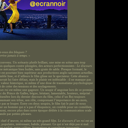
z-vous des blagues ?
arrive jamais à temps.
»
 convenu. Un scénario plutôt brillant, une mise en scène sans trop
is quelques contre plongées, des acteurs perfectionnistes :
Le discours
ne mécanique bien huilée, sans grain de sable. Presque formaté, le
t est pourtant bien supérieur aux productions anglo-saxonnes actuelles.
mble lisse, et d’ailleurs le film glisse sur le spectateur. Cette absence
urrait lui faire défaut, mais le plaisir est indéniable : il ne manque pas
de valeur historique, ni même d’une dose de traumatisme psychologique
t de créer des tensions et des soulagements.
’un roi
est même une gageure. Un soupir d’angoisse lors de ce premier
ic du Prince de Galles, bègue, hésitant, lamentable, honteux, méprisé.
bienêtre lors du dernier discours du film, celui d’un Roi toujours
ssumant son trône, son rôle, comprenant l’importance de ses mots,
 pas se louper. Entre ces deux soupirs, le film fait le pari de nous
our un homme qui n’a pas d’éloquence, un comble pour un comédien,
aussi, encore plus dans notre époque dédiée à la communication orale
ande par petites phrases.
n chef d’œuvre, ni même un très grand film.
Le discours d’un roi
est un
, populaire, intéressant, habile, plaisant. Ce qui n’est déjà pas si mal.
est parfait, entre colères, frustrations et complexes introvertis ;