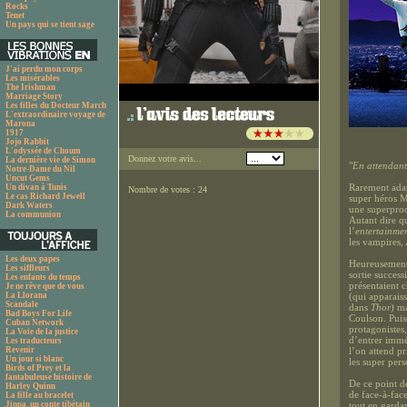
Rocks
Tenet
Un pays qui se tient sage
J'ai perdu mon corps
Les misérables
The Irishman
Marriage Story
Les filles du Docteur March
L'extraordinaire voyage de
Marona
1917
Jojo Rabbit
L'odyssée de Choum
Donnez votre avis...
La dernière vie de Simon
"
En attendant 
Notre-Dame du Nil
Uncut Gems
Rarement adap
Un divan à Tunis
Nombre de votes : 24
Le cas Richard Jewell
super héros M
Dark Waters
une superprod
La communion
Autant dire qu
l’
entertainme
les vampires,
Les deux papes
Heureusement 
Les siffleurs
sortie succes
Les enfants du temps
présentaient 
Je ne rêve que de vous
La Llorana
(qui apparaiss
Scandale
dans
Thor
) m
Bad Boys For Life
Coulson. Puisq
Cuban Network
protagonistes,
La Voie de la justice
d’entrer immé
Les traducteurs
Revenir
l’on attend pr
Un jour si blanc
les super per
Birds of Prey et la
fantabuleuse histoire de
De ce point d
Harley Quinn
de face-à-fac
La fille au bracelet
Jinpa, un conte tibétain
tout en garda