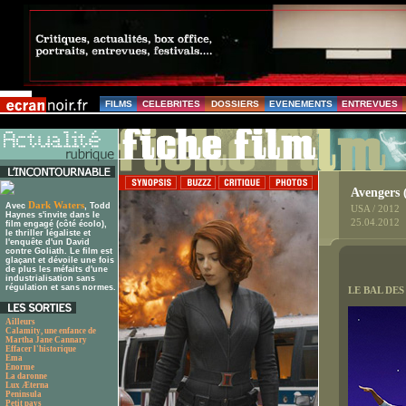
FILMS
CELEBRITES
DOSSIERS
EVENEMENTS
ENTREVUES
Avengers 
Dark Waters
Avec
, Todd
USA / 2012
Haynes s'invite dans le
25.04.2012
film engagé (côté écolo),
le thriller légaliste et
l'enquête d'un David
contre Goliath. Le film est
glaçant et dévoile une fois
de plus les méfaits d'une
industrialisation sans
régulation et sans normes.
LE BAL DE
Ailleurs
Calamity, une enfance de
Martha Jane Cannary
Effacer l'historique
Ema
Enorme
La daronne
Lux Æterna
Peninsula
Petit pays