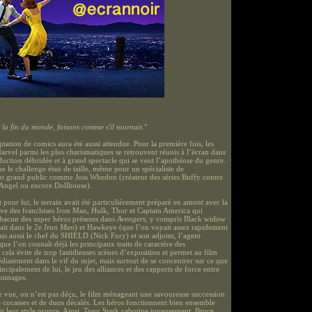
la fin du monde, faisons comme s'il tournait.
"
tation de comics aura été aussi attendue. Pour la première fois, les
arvel parmi les plus charismatiques se retrouvent réunis à l’écran dans
uction débridée et à grand spectacle qui se veut l’apothéose du genre.
e le challenge était de taille, même pour un spécialiste de
nt
grand public comme Joss Whedon (créateur des séries Buffy contre
 Angel ou encore Dollhouse).
pour lui, le terrain avait été particulièrement préparé en amont avec la
sive des franchises Iron Man, Hulk, Thor et Captain America qui
chacun des super héros présents dans
Avengers
, y compris Black widow
ait dans le 2e
Iron Man
) et Hawkeye (que l’on voyait assez rapidement
ais aussi le chef du SHIELD (Nick Fury) et son adjoint, l’agent
ue l’on connaît déjà les principaux traits de caractère des
 cela évite de trop fastidieuses scènes d’exposition et permet au film
diatement dans le vif du sujet, mais surtout de se concentrer sur ce que
incipalement de lui, le jeu des alliances et des rapports de force entre
sonnages.
e vue, on n’est pas déçu, le film ménageant une savoureuse succession
e cocasses et de duos décalés. Les héros fonctionnent bien ensemble
nt leur style propre. Ainsi, Tony Stark cabotine joyeusement, Bruce