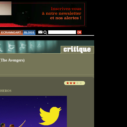
ECRANNOART
BLOGS
(The Avengers)
S HEROS