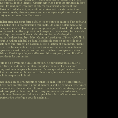
turé par sa double identité, Captain America a tous les attributs du boy
 eux, les répliques ironiques et référencées fusent, apportant une
dérision. Globalement, la partition parvient à être virtuose tout en
mment chorale, chacun (même les personnages les plus secondaires
n) ayant un semblant d’épaisseur.
l fallait bien cela pour faire oublier les enjeux trop minces d’un scénario
assez balisé et à la dramatisation minimale. On aurait notamment aimé
e s’appuie sur des éléments plus complexes que l’éternel Œdipe de Loki
ions assez infantiles opposant les Avengers… Pour autant, force est de
e l’esprit est assez fidèle à celui des comics, et s’avère plus
que sur le deuxième
Iron Man
,
Captain America
ou
L’incroyable Hulk
.
ur le rythme général du film, les idées de mise en scène et le soin
ialogues qui forment un cocktail réussi d’action et d’humour, faisant
e œuvre foisonnante ne se prenant jamais au sérieux, et maintenant
u spectateur aussi bien par ses morceaux de bravoure spectaculaires
 frôlant l’esthétique de jeu vidéo assez binaire) que par ses clins d’œil
ces destinées aux initiés.
ule la 3d s’avère une vraie déception, ne parvenant pas à égaler le
 de
Thor
, ni à donner un intérêt supplémentaire réel à des scènes
 impressionnantes par elles-mêmes. L’avantage est qu’on s’en consolera
it en visionnant le film en deux dimensions, soit en se concentrant
technique que sur le fond.
nts, dieux en colère, machines rutilantes, magie noire, force brute…
dients sont en effet réunis pour alimenter la soif de combats frénétiques
e merveilleux du spectateur. Entre efficacité et maîtrise,
Avengers
gagne
 main son pari le plus compliqué : proposer une œuvre cohérente,
et aboutie. Preuve que l’abus de super héros, lorsqu’il est correctement
t parfois être bénéfique pour le cinéma…