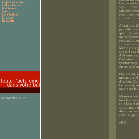
L'appel de la forêt
Banner est tor
Lettre à Franco
scout... Entre
Wet Season
salutaire auto
Judy
restant émine
Lara Jenkins
En avant
comme Coulso
De Gaulle
A vrai dire, i
par ailleurs 
que l’intrigu
ou les dissens
reconnaître qu
convaincant 
Même chose po
apporté aux d
d’
Avengers
un
l’attention d
(parfois trop,
ou ses référen
Finalement, se
niveau visuel
d’action déjà
facilement, so
moins sur la 
Monstres vola
(c) Ecran Noir 96 - 26
tous les ingré
et le besoin d
ainsi haut la
divertissante 
canalisé, peu
MpM