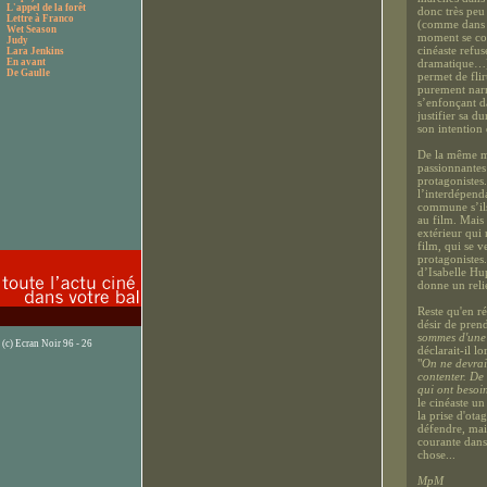
L'appel de la forêt
donc très peu
Lettre à Franco
(comme dans l
Wet Season
moment se con
Judy
cinéaste refus
Lara Jenkins
En avant
dramatique…) 
De Gaulle
permet de fli
purement narra
s’enfonçant d
justifier sa 
son intention
De la même man
passionnantes 
protagonistes.
l’interdépenda
commune s’ils
au film. Mais
extérieur qui
film, qui se v
protagonistes
d’Isabelle Hup
donne un reli
Reste qu'en ré
désir de prend
sommes d'une 
(c) Ecran Noir 96 - 26
déclarait-il l
"
On ne devrait
contenter. De
qui ont besoin
le cinéaste u
la prise d'ota
défendre, mai
courante dans
chose...
MpM