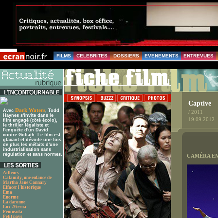
FILMS
CELEBRITES
DOSSIERS
EVENEMENTS
ENTREVUES
Captive
Dark Waters
Avec
, Todd
/ 2011
Haynes s'invite dans le
19.09.2012
film engagé (côté écolo),
le thriller légaliste et
l'enquête d'un David
contre Goliath. Le film est
glaçant et dévoile une fois
de plus les méfaits d'une
industrialisation sans
régulation et sans normes.
CAMÉRA E
Ailleurs
Calamity, une enfance de
Martha Jane Cannary
Effacer l'historique
Ema
Enorme
La daronne
Lux Æterna
Peninsula
Petit pays