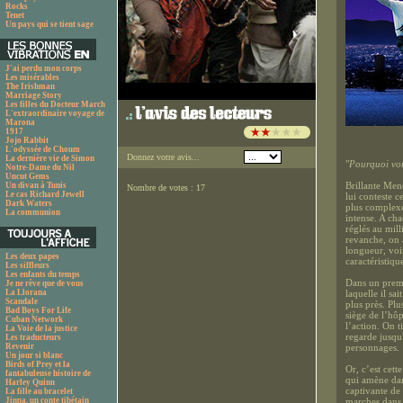
Rocks
Tenet
Un pays qui se tient sage
J'ai perdu mon corps
Les misérables
The Irishman
Marriage Story
Les filles du Docteur March
L'extraordinaire voyage de
Marona
1917
Jojo Rabbit
L'odyssée de Choum
Donnez votre avis...
La dernière vie de Simon
"
Pourquoi vou
Notre-Dame du Nil
Uncut Gems
Brillante Men
Un divan à Tunis
Nombre de votes : 17
Le cas Richard Jewell
lui conteste c
Dark Waters
plus complexe
La communion
intense. A ch
réglés au mil
revanche, on a
longueur, voi
Les deux papes
caractéristiqu
Les siffleurs
Les enfants du temps
Dans un premi
Je ne rêve que de vous
La Llorana
laquelle il sa
Scandale
plus près. Pl
Bad Boys For Life
siège de l’hô
Cuban Network
l’action. On t
La Voie de la justice
regarde jusqu’
Les traducteurs
Revenir
personnages.
Un jour si blanc
Birds of Prey et la
Or, c’est cett
fantabuleuse histoire de
qui amène dan
Harley Quinn
captivante de 
La fille au bracelet
Jinpa, un conte tibétain
marches dans l