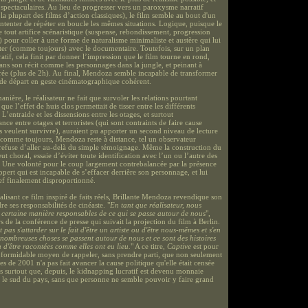
 spectaculaires. Au lieu de progresser vers un paroxysme narratif
a plupart des films d’action classiques), le film semble au bout d'un
tenter de répéter en boucle les mêmes situations. Logique, puisque le
e tout artifice scénaristique (suspense, rebondissement, progression
pour coller à une forme de naturalisme minimaliste et austère qui lui
rter (comme toujours) avec le documentaire. Toutefois, sur un plan
tif, cela finit par donner l’impression que le film tourne en rond,
ans son récit comme les personnages dans la jungle, et peinant à
durée (plus de 2h). Au final, Mendoza semble incapable de transformer
 de départ en geste cinématographique cohérent.
ière, le réalisateur ne fait que survoler les relations pourtant
que l’effet de huis clos permettait de tisser entre les différents
 L’entraide et les dissensions entre les otages, et surtout
nce entre otages et terroristes (qui sont contraints de faire cause
 veulent survivre), auraient pu apporter un second niveau de lecture
 comme toujours, Mendoza reste à distance, tel un observateur
 refuse d’aller au-delà du simple témoignage. Même la construction du
eut choral, essaie d’éviter toute identification avec l’un ou l’autre des
. Une volonté pour le coup largement contrebalancée par la présence
pert qui est incapable de s’effacer derrière son personnage, et lui
ef finalement disproportionné.
alisant ce film inspiré de faits réels, Brillante Mendoza revendique son
re ses responsabilités de cinéaste. "
En tant que réalisateur, nous
certaine manière responsables de ce qui se passe autour de nous
",
ors de la conférence de presse qui suivait la projection du film à Berlin.
 pas s'attarder sur le fait d'être un artiste ou d'être nous-mêmes et s'en
 nombreuses choses se passent autour de nous et ce sont des histoires
 d'être racontées comme elles ont eu lieu.
" A ce titre,
Captive
est pour
n formidable moyen de rappeler, sans prendre parti, que non seulement
ges de 2001 n'a pas fait avancer la cause politique qu'elle était censée
s surtout que, depuis, le kidnapping lucratif est devenu monnaie
 le sud du pays, sans que personne ne semble pouvoir y faire grand