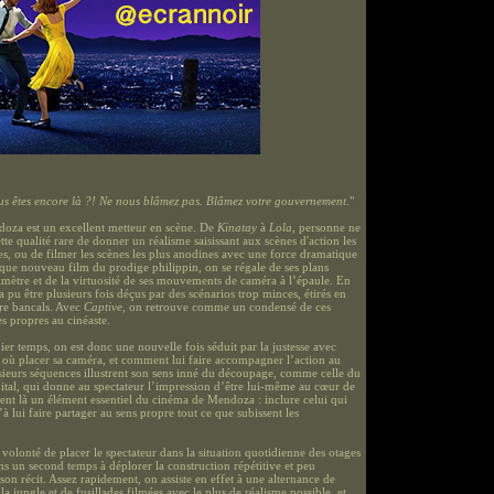
s êtes encore là ?! Ne nous blâmez pas. Blâmez votre gouvernement
."
doza est un excellent metteur en scène. De
Kinatay
à
Lola
, personne ne
ette qualité rare de donner un réalisme saisissant aux scènes d'action les
s, ou de filmer les scènes les plus anodines avec une force dramatique
aque nouveau film du prodige philippin, on se régale de ses plans
limètre et de la virtuosité de ses mouvements de caméra à l’épaule. En
 pu être plusieurs fois déçus par des scénarios trop minces, étirés en
re bancals. Avec
Captive
, on retrouve comme un condensé de ces
es propres au cinéaste.
er temps, on est donc une nouvelle fois séduit par la justesse avec
it où placer sa caméra, et comment lui faire accompagner l’action au
usieurs séquences illustrent son sens inné du découpage, comme celle du
pital, qui donne au spectateur l’impression d’être lui-même au cœur de
ient là un élément essentiel du cinéma de Mendoza : inclure celui qui
à lui faire partager au sens propre tout ce que subissent les
e volonté de placer le spectateur dans la situation quotidienne des otages
s un second temps à déplorer la construction répétitive et peu
son récit. Assez rapidement, on assiste en effet à une alternance de
a jungle et de fusillades filmées avec le plus de réalisme possible, et