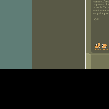
comme
L’étr
apportent cha
vivre le film 
entièrement s
est prêt à pl
MpM