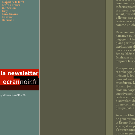
L'appel de la forêt
frontière du c
Lettre à Franco
théories psych
Wet Season
et à mesure qu
Judy
se fait jour e
Lara Jenkins
En avant
délétère, son 
De Gaulle
fantasmes et 
comme un obj
Revenant aux 
narrative qui 
dégagent. Cha
plans parfois 
explications 
des chocs et d
échos. Même c
éclairages au
toujours le spe
Plus que les 
et archétypale
mènent le jeu
peuvent aussi
mystérieux. L
Forzani (et qu
alors un corps
attentivement
(c) Ecran Noir 96 - 26
renforcer l’as
dissimulant d
on ne connaît 
plus palpable 
Avec un film q
de générer un
et Bruno Forza
vision, il est
s’entrechoque
qu’on ne peut