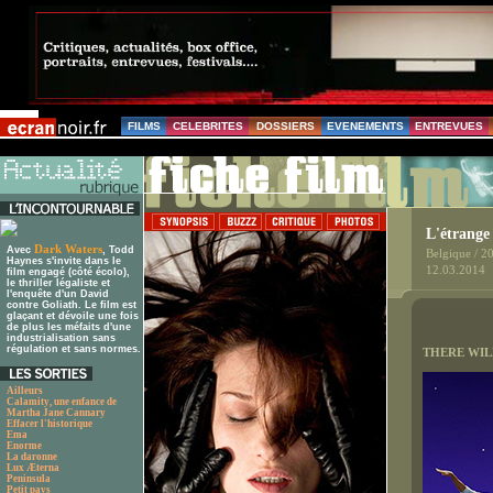
FILMS
CELEBRITES
DOSSIERS
EVENEMENTS
ENTREVUES
L'étrange
Dark Waters
Avec
, Todd
Belgique / 2
Haynes s'invite dans le
12.03.2014
film engagé (côté écolo),
le thriller légaliste et
l'enquête d'un David
contre Goliath. Le film est
glaçant et dévoile une fois
de plus les méfaits d'une
industrialisation sans
régulation et sans normes.
THERE WIL
Ailleurs
Calamity, une enfance de
Martha Jane Cannary
Effacer l'historique
Ema
Enorme
La daronne
Lux Æterna
Peninsula
Petit pays