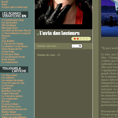
Rocks
Tenet
Un pays qui se tient sage
J'ai perdu mon corps
Les misérables
The Irishman
Marriage Story
Les filles du Docteur March
L'extraordinaire voyage de
Marona
1917
Jojo Rabbit
L'odyssée de Choum
Donnez votre avis...
La dernière vie de Simon
"
Ta part sombr
Notre-Dame du Nil
Uncut Gems
Le titre, aux
Un divan à Tunis
Nombre de votes : 22
Le cas Richard Jewell
film : l’étran
Dark Waters
couleur qui e
La communion
maltraités ou
elles sont éca
s’appliquent 
grand-chose à
Les deux papes
de la maison 
Les siffleurs
espace labyri
Les enfants du temps
dissimulent un
Je ne rêve que de vous
La Llorana
semble évolue
Scandale
inavoués. La f
Bad Boys For Life
terriblement 
Cuban Network
les méandres 
La Voie de la justice
annonciatrice
Les traducteurs
Revenir
destinés à le 
Un jour si blanc
profondément 
Birds of Prey et la
fantabuleuse histoire de
Poursuivant da
Harley Quinn
Forzani propo
La fille au bracelet
Jinpa, un conte tibétain
tour à tour l’