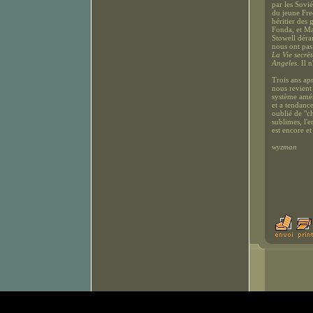
par les Sovi
du jeune Fre
héritier des
Fonda, et Mar
Stowell déra
nous ont pas 
La Vie secrè
Angeles
. Il 
Trois ans ap
nous revient
système amér
et a tendanc
oublié de "c
sublimes, l'
est encore et
wyzman