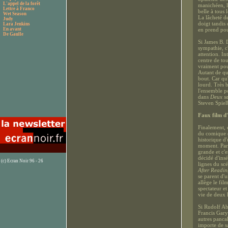
L'appel de la forêt
manichéen, l
Lettre à Franco
belle à tous 
Wet Season
La lâcheté d
Judy
doigt tandis
Lara Jenkins
En avant
en prend pou
De Gaulle
Si James B. 
sympathie, c'
attention. In
centre de tou
vraiment pour
Autant de que
bout. Car qu'
lourd. Très 
l'ensemble p
dans
Deux sœ
Steven Spie
Faux film d
Finalement, 
du comique de
historique d'
moment. Parc
grande et c'
décidé d'insé
(c) Ecran Noir 96 - 26
lignes du scé
After Readi
se parent d'
allège le fi
spectateur e
vie de deux
Si Rudolf Abe
Francis Gary
autres panca
importe de sa