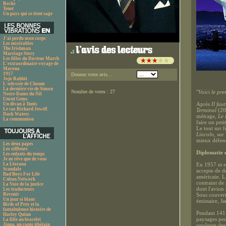
Rocks
Tenet
Un pays qui se tient sage
J'ai perdu mon corps
Les misérables
The Irishman
Marriage Story
Les filles du Docteur March
L'extraordinaire voyage de
Marona
1917
Donnez votre avis...
Jojo Rabbit
L'odyssée de Choum
La dernière vie de Simon
Nombre de votes : 27
"
Voici le pr
Notre-Dame du Nil
Uncut Gems
Après
Il fau
Un divan à Tunis
Le cas Richard Jewell
Terminal
(20
Dark Waters
métrage,
Le 
La communion
faire un pet
Le tout sur 
Lincoln
, sur
mieux défendu
Les deux papes
Les siffleurs
Diplomatie e
Les enfants du temps
Je ne rêve que de vous
La Llorana
En 1957 et e
Scandale
accepte de d
Bad Boys For Life
américain. L
Cuban Network
contraint de
La Voie de la justice
dont l'avion
Les traducteurs
Revenir
Sous couvert
Un jour si blanc
émissaire, J
Birds of Prey et la
fantabuleuse histoire de
Pendant 141 
Harley Quinn
paysages peu
La fille au bracelet
Jinpa, un conte tibétain
opulente des