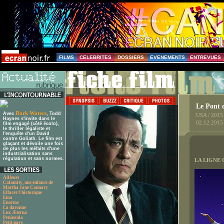
FILMS
CELEBRITES
DOSSIERS
EVENEMENTS
ENTREVUES
Le Pont d
Dark Waters
Avec
, Todd
USA / 2015
Haynes s'invite dans le
02.12.2015
film engagé (côté écolo),
le thriller légaliste et
l'enquête d'un David
contre Goliath. Le film est
glaçant et dévoile une fois
de plus les méfaits d'une
industrialisation sans
régulation et sans normes.
LA LIGNE 
Ailleurs
Calamity, une enfance de
Martha Jane Cannary
Effacer l'historique
Ema
Enorme
La daronne
Lux Æterna
Peninsula
Petit pays