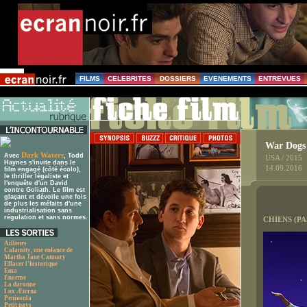
FILMS
CELEBRITES
DOSSIERS
EVENEMENTS
ENTREVUES
War Dogs
Dark Waters
Avec
, Todd
USA / 2015
Haynes s'invite dans le
14.09.2016
film engagé (côté écolo),
le thriller légaliste et
l'enquête d'un David
contre Goliath. Le film est
glaçant et dévoile une fois
de plus les méfaits d'une
industrialisation sans
régulation et sans normes.
CHIENS (PA
Ailleurs
Calamity, une enfance de
Martha Jane Cannary
Effacer l'historique
Ema
Enorme
La daronne
Lux Æterna
Peninsula
Petit pays