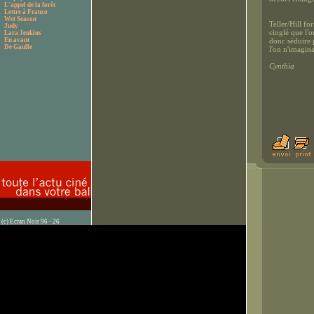
L'appel de la forêt
Lettre à Franco
Wet Season
Teller/Hill fo
Judy
cinglé que l'o
Lara Jenkins
En avant
donc séduire 
De Gaulle
l'on n'imagina
Cynthia
(c) Ecran Noir 96 - 26