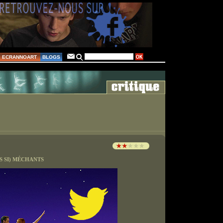
ECRANNOART
BLOGS
S SI) MÉCHANTS