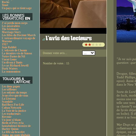
Rocks
Tenet
Un pays qui se tient sage
J'ai perdu mon corps
Les misérables
The Irishman
Marriage Story
Les filles du Docteur March
L'extraordinaire voyage de
Marona
1917
Jojo Rabbit
L'odyssée de Choum
Donnez votre avis...
La dernière vie de Simon
Notre-Dame du Nil
"Je ne suis p
Uncut Gems
question: que
Un divan à Tunis
Nombre de votes : 15
Le cas Richard Jewell
Dark Waters
La communion
Drogue, filles
Todd Phillips,
opus). Aussi d
dans le New Y
Les deux papes
Les siffleurs
Sorte de
Lord
Les enfants du temps
de fuck, mothe
Je ne rêve que de vous
La Llorana
moins une vin
Scandale
telle une teen
Bad Boys For Life
sa cliente?) s
Cuban Network
de lycée déjan
La Voie de la justice
en boîte). Il 
Les traducteurs
Revenir
ment à sa fe
Un jour si blanc
Birds of Prey et la
War Dogs
se p
fantabuleuse histoire de
collatéraux su
Harley Quinn
épique, on pas
La fille au bracelet
Jinpa, un conte tibétain
décors change