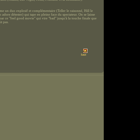
rme un duo explosif et complémentaire (Teller le raisonné, Hill le
n adore détester) qui tape en pleine face du spectateur. On se laisse
par ce "feel good movie" qui vire "bad" jusqu'à la touche finale que
it pas.
haut