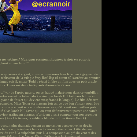
as un méchant! Mais dans certaines situations je dois me poser la
 ferait un méchant?"
 sexy, armes et argent, nous reconnaissons bien là le tiercé gagnant de
 réalisateur de la trilogie
Very Bad Trip
(il aurait dû s'arrêter au premier
ingue soit-il, mister Todd a réussi à faire un film avec un petit article
ork Times sur deux trafiquants d'armes de 22 ans.
 of War
de l'après-guerre, on est happé malgré nous dans ce tourbillon
rfuckers et de haha haha (le rire que Jonah Hill fait dans le film au
gtaine de fois et qui devient exaspérant à la longue). Le film démarre
 comédie: Miles Teller est masseur (où est-ce que l'on s'inscrit pour être
ans un sou et voit sa vie bouleversée lorsqu'il revoit son meilleur pote
té alias Jonah Hill (avec qui on veut définitivement passer une soirée
devient trafiquant d'armes, n'arrivent plus à compter tout son argent et
mme (Ana De Armas, la sublime blonde du film
Knock Knock
).
oursuit plus dramatiquement en mettant en perspective les dégâts
r leur vie privée due à leurs activités répréhensibles. Littéralement
se du rire à la culpabilité puis à la compassion au gré du vent et des
ants (Miami, Las Vegas, l'Irak, l'Albanie et la Roumanie).