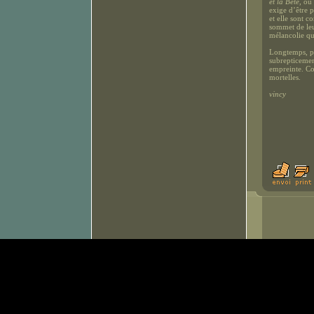
et la Bête
, ou
exige d’être p
et elle sont c
sommet de leu
mélancolie qui
Longtemps, par
subrepticement
empreinte. Co
mortelles.
vincy