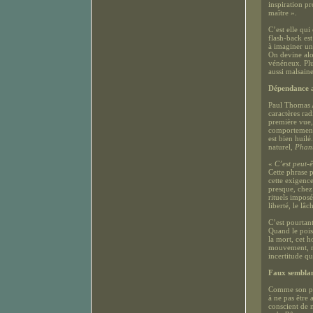
inspiration pr
maître ».
C’est elle qui
flash-back est
à imaginer un
On devine alo
vénéneux. Plus
aussi malsaine
Dépendance a
Paul Thomas A
caractères rad
première vue,
comportementa
est bien huilé
naturel,
Phan
«
C’est peut-ê
Cette phrase 
cette exigenc
presque, chez 
rituels imposé
liberté, le lâ
C’est pourtant
Quand le poiso
la mort, cet h
mouvement, me
incertitude qu
Faux sembla
Comme son pers
à ne pas être 
conscient de 