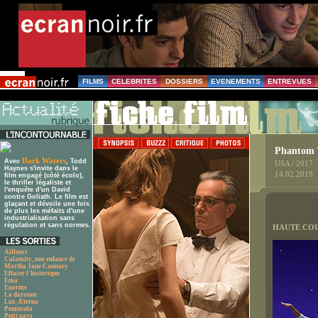
FILMS
CELEBRITES
DOSSIERS
EVENEMENTS
ENTREVUES
Phantom 
Dark Waters
Avec
, Todd
USA / 2017
Haynes s'invite dans le
14.02.2018
film engagé (côté écolo),
le thriller légaliste et
l'enquête d'un David
contre Goliath. Le film est
glaçant et dévoile une fois
de plus les méfaits d'une
industrialisation sans
régulation et sans normes.
HAUTE CO
Ailleurs
Calamity, une enfance de
Martha Jane Cannary
Effacer l'historique
Ema
Enorme
La daronne
Lux Æterna
Peninsula
Petit pays