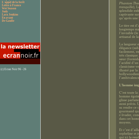
L'appel de la forêt
Phantom The
Lettre à Franco
tranquille
), L
Wet Season
splendide est
Judy
captivante sur
Lara Jenkins
En avant
qu’après une 
De Gaulle
Le titre est d’
longtemps man
l’invisible (l
artisanal de l
La langueur e
élégance (sub
facilement, e
très classique
sœur (formida
l’acidité d’un
classicisme v
(c) Ecran Noir 96 - 26
illustré par l
hollywoodiens
l’ambivalence 
L'homme imp
C’est toute la
homme égoïste
glisse parfait
aussi précis.
su rendre ce c
gourmand quan
s’évader, conc
dans cet homme
moyens.
Et c’est d’ai
orpheline et 
qui ici la ren