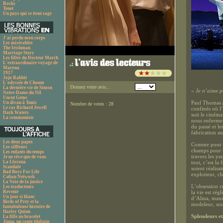
Rocks
Tenet
Un pays qui se tient sage
J'ai perdu mon corps
Les misérables
The Irishman
Marriage Story
Les filles du Docteur March
L'extraordinaire voyage de
Marona
1917
Jojo Rabbit
L'odyssée de Choum
Donnez votre avis...
La dernière vie de Simon
«
Je n’aime p
Notre-Dame du Nil
Uncut Gems
Paul Thomas A
Un divan à Tunis
Nombre de votes : 28
Le cas Richard Jewell
confinés où l’
Dark Waters
soit le cinéma
La communion
nous enferme 
du passé et le
fabrication an
Les deux papes
Comme pour
Les siffleurs
champs pour r
Les enfants du temps
travers les ye
Je ne rêve que de vous
La Llorana
tout, c’est la
Scandale
soient réalis
Bad Boys For Life
exploiteur, c
Cuban Network
La Voie de la justice
L’obsession c
Les traducteurs
Revenir
la vie est rég
Un jour si blanc
d’Alma, manne
Birds of Prey et la
modeleur, sout
fantabuleuse histoire de
Harley Quinn
Splendeurs et
La fille au bracelet
Jinpa, un conte tibétain