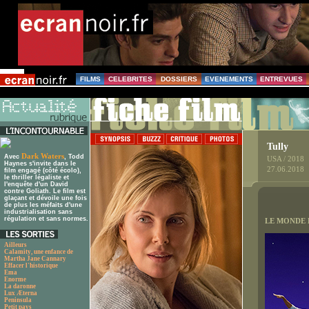
FILMS
CELEBRITES
DOSSIERS
EVENEMENTS
ENTREVUES
Tully
Dark Waters
Avec
, Todd
USA / 2018
Haynes s'invite dans le
27.06.2018
film engagé (côté écolo),
le thriller légaliste et
l'enquête d'un David
contre Goliath. Le film est
glaçant et dévoile une fois
de plus les méfaits d'une
industrialisation sans
régulation et sans normes.
LE MONDE
Ailleurs
Calamity, une enfance de
Martha Jane Cannary
Effacer l'historique
Ema
Enorme
La daronne
Lux Æterna
Peninsula
Petit pays