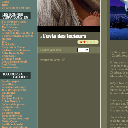
Rocks
Tenet
Un pays qui se tient sage
J'ai perdu mon corps
Les misérables
The Irishman
Marriage Story
Les filles du Docteur March
L'extraordinaire voyage de
Marona
1917
Jojo Rabbit
L'odyssée de Choum
Donnez votre avis...
La dernière vie de Simon
"
- On soigne 
Notre-Dame du Nil
- Ça fait long
Uncut Gems
Un divan à Tunis
Nombre de votes : 87
Le cas Richard Jewell
Il faut y voir
Dark Waters
les thèmes fav
La communion
the Air
(ses de
Children
, le 
Alexander Pa
Les deux papes
Tully
a beaucou
Les siffleurs
commencer par
Les enfants du temps
temps. Si la m
Je ne rêve que de vous
La Llorana
écrasant de so
Scandale
Bad Boys For Life
L’actrice, don
Cuban Network
ménage pas. U
La Voie de la justice
peine maquillé
Les traducteurs
Revenir
film sur ses 
Un jour si blanc
Birds of Prey et la
Car si elle a
fantabuleuse histoire de
rouleau, on c
Harley Quinn
dépréciation, 
La fille au bracelet
Jinpa, un conte tibétain
du mariage com