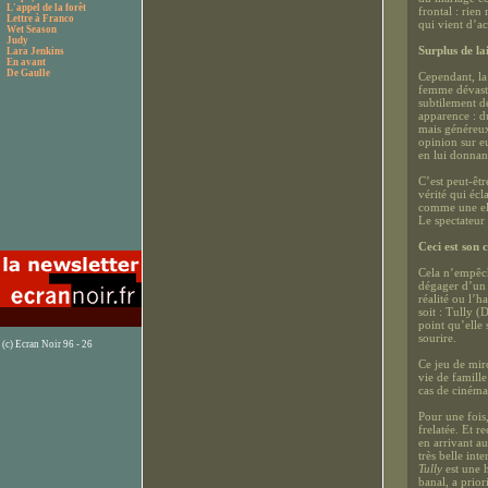
L'appel de la forêt
frontal : rien
Lettre à Franco
qui vient d’ac
Wet Season
Judy
Surplus de la
Lara Jenkins
En avant
De Gaulle
Cependant, la 
femme dévastée
subtilement d
apparence : du
mais généreux
opinion sur eu
en lui donnan
C’est peut-êtr
vérité qui écl
comme une elli
Le spectateur
Ceci est son 
Cela n’empêche
dégager d’un 
réalité ou l’h
soit : Tully 
point qu’elle 
sourire.
(c) Ecran Noir 96 - 26
Ce jeu de mir
vie de famille 
cas de cinéma
Pour une fois,
frelatée. Et r
en arrivant au
très belle in
Tully
est une h
banal, a prior