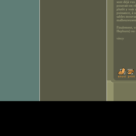
sont déjà vus.
pourrait-on r
plutôt y voir 
puissance, à u
sables mouvan
malheureusem
Finalement, o
Hepburn) ou d
vincy