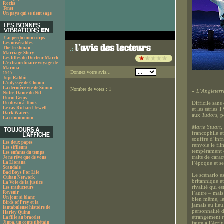
Rocks
Tenet
Un pays qui se tient sage
J'ai perdu mon corps
Les misérables
The Irishman
Marriage Story
Les filles du Docteur March
L'extraordinaire voyage de
Marona
Donnez votre avis...
1917
Jojo Rabbit
L'odyssée de Choum
La dernière vie de Simon
Nombre de votes : 1
«
L’Angleterre
Notre-Dame du Nil
Uncut Gems
Difficile sans
Un divan à Tunis
Le cas Richard Jewell
et les séries 
Dark Waters
aux
Tudors
, 
La communion
Marie Stuart,
francophile et
souffre d’inf
Les deux papes
renvoie le fi
Les siffleurs
tempérament e
Les enfants du temps
traits de cara
Je ne rêve que de vous
La Llorana
l’époque et se
Scandale
Bad Boys For Life
Le scénario es
Cuban Network
britannique et
La Voie de la justice
rivalité qui 
Les traducteurs
Revenir
l’autre – mai
Un jour si blanc
bien même, le 
Birds of Prey et la
jamais eu lie
fantabuleuse histoire de
personnalité 
Harley Quinn
étrangement r
La fille au bracelet
Jinpa, un conte tibétain
faute à l’écri