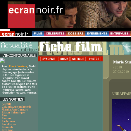
FILMS
CELEBRITES
DOSSIERS
EVENEMENTS
ENTREVUES
Marie Stu
Dark Waters
Avec
, Todd
/ 2018
Haynes s'invite dans le
27.02.2019
film engagé (côté écolo),
le thriller légaliste et
l'enquête d'un David
contre Goliath. Le film est
glaçant et dévoile une fois
de plus les méfaits d'une
industrialisation sans
régulation et sans normes.
UNE AFFAI
Ailleurs
Calamity, une enfance de
Martha Jane Cannary
Effacer l'historique
Ema
Enorme
La daronne
Lux Æterna
Peninsula
Petit pays