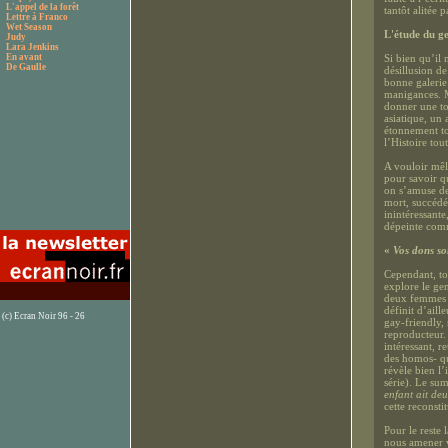
L'appel de la forêt
tantôt alitée 
Lettre à Franco
Wet Season
L'étude du g
Judy
Lara Jenkins
En avant
Si bien qu’il 
De Gaulle
désillusion de
bonne galerie
manigances. M
donner une to
asiatique, un
étonnement to
l’Histoire tout
A vouloir mêl
pour savoir qu
on s’amuse de
mort, succédée
inintéressante
dépeinte comm
«
Vos dons so
Cependant, tou
explore le gen
deux femmes p
définit d’ail
(c) Ecran Noir 96 - 26
gay-friendly,
reproducteur. 
intéressant, r
des homos- qui
révèle bien l’
série). Le su
enfant ait de
cette reconst
Pour le reste 
nous amener v