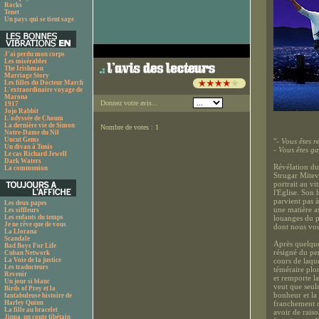
Rocks
Tenet
Un pays qui se tient sage
J'ai perdu mon corps
Les misérables
The Irishman
Marriage Story
Les filles du Docteur March
L'extraordinaire voyage de
Marona
Donnez votre avis...
1917
Jojo Rabbit
L'odyssée de Choum
La dernière vie de Simon
Nombre de votes : 1
Notre-Dame du Nil
Uncut Gems
"
- Vous êtes r
Un divan à Tunis
- Vous êtes g
Le cas Richard Jewell
Dark Waters
Révélation du 
La communion
Strugar Mitev
portrait au v
l'Eglise. Son 
parvient pas 
Les deux papes
une matière as
Les siffleurs
Les enfants du temps
louanges du p
Je ne rêve que de vous
dont nous vous
La Llorana
Scandale
Après quelque
Bad Boys For Life
résigné du pe
Cuban Network
La Voie de la justice
cours de laque
Les traducteurs
téméraire plo
Revenir
et remporte l
Un jour si blanc
veut que seuls
Birds of Prey et la
bonheur et la 
fantabuleuse histoire de
Harley Quinn
franchement c
La fille au bracelet
avoir de raiso
Jinpa, un conte tibétain