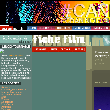
FILMS
CELEBRITES
DOSSIERS
EVENEMENTS
ENTREVUES
Dieu exist
Dark Waters
Petrunija
Avec
, Todd
Haynes s'invite dans le
/ 2019
film engagé (côté écolo),
le thriller légaliste et
01.05.2019
l'enquête d'un David
contre Goliath. Le film est
glaçant et dévoile une fois
de plus les méfaits d'une
industrialisation sans
régulation et sans normes.
AINSI SOIT
Ailleurs
Calamity, une enfance de
Martha Jane Cannary
Effacer l'historique
Ema
Enorme
La daronne
Lux Æterna
Peninsula
Petit pays