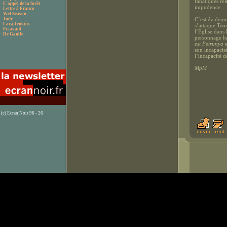
fanatiques re
L'appel de la forêt
impudence.
Lettre à Franco
Wet Season
Judy
C’est évidemm
Lara Jenkins
s’attaque Teo
En avant
l’Eglise dans 
De Gaulle
personnage ha
est Petrunya
e
son incapacité
l’incapacité d
MpM
(c) Ecran Noir 96 - 26