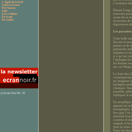
L'appel de la forêt
s’aventure dan
Lettre à Franco
Wet Season
Daniel Craig (
Judy
innocent poss
Lara Jenkins
En avant
avant de se me
De Gaulle
économie de m
digressions ab
Les parasites
Cette belle sa
Secrets et me
jamais ni de s
patriarche mil
énigmes et en
n’a qu’un crit
l’épilogue (et
lui donner un
sur ces Wasps
La lutte des c
contemporaine
pu imaginer pl
multiples peti
classique. An
possible, même
(c) Ecran Noir 96 - 26
répliquer le m
En insufflant 
signant un sc
triomphants, 
lors que l’on 
sincérité la 
contenu et mé
soignés et hon
chez la reine 
Entre les deux