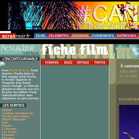
FILMS
CELEBRITES
DOSSIERS
EVENEMENTS
ENTREVUES
À couteau
Dark Waters
Avec
, Todd
USA / 2019
Haynes s'invite dans le
27.11.2019
film engagé (côté écolo),
le thriller légaliste et
l'enquête d'un David
contre Goliath. Le film est
glaçant et dévoile une fois
de plus les méfaits d'une
industrialisation sans
régulation et sans normes.
UN COUTEA
Ailleurs
Calamity, une enfance de
Martha Jane Cannary
Effacer l'historique
Ema
Enorme
La daronne
Lux Æterna
Peninsula
Petit pays