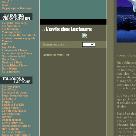
Rocks
Tenet
Un pays qui se tient sage
J'ai perdu mon corps
Les misérables
The Irishman
Marriage Story
Les filles du Docteur March
L'extraordinaire voyage de
Marona
1917
Donnez votre avis...
Jojo Rabbit
L'odyssée de Choum
La dernière vie de Simon
Nombre de votes : 91
«
Regardez cet
Notre-Dame du Nil
Uncut Gems
On oublie son 
Un divan à Tunis
Le cas Richard Jewell
aucun effet sp
Dark Waters
un hommage à 
La communion
huis-clos – m
étoiles, déco
d’araignée), e
une vague cou
Les deux papes
film « holly
Les siffleurs
Les enfants du temps
Et c’est une 
Je ne rêve que de vous
La Llorana
égorgé. Une f
Scandale
et des alibis 
Bad Boys For Life
affaire.
Cuban Network
La Voie de la justice
Scindé en deu
Les traducteurs
Revenir
évident à la m
Un jour si blanc
démystificatio
Birds of Prey et la
découpé, bien 
fantabuleuse histoire de
incarner des 
Harley Quinn
Lee Curtis, D
La fille au bracelet
Jinpa, un conte tibétain
par sa sobriét