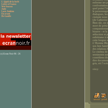
L'appel de la forêt
enferme ses pe
Lettre à Franco
confrontation
Wet Season
quel point l’
Judy
le personnage 
Lara Jenkins
En avant
dialogues, les
De Gaulle
cinéaste nous
(de Catherine
Bien sûr, on s
mort de près) 
compassionnel)
bizarre - et l
séduction et p
esthétisme à t
cette longue 
L’Homme Ble
son lien fami
des relations 
Le cinéma de 
(c) Ecran Noir 96 - 26
sentiments son
comédiens donn
dire documenta
gris, où l’oc
vincy