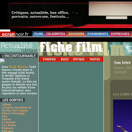
FILMS
CELEBRITES
DOSSIERS
EVENEMENTS
ENTREVUES
Son frère
Dark Waters
Avec
, Todd
France / 200
Haynes s'invite dans le
10.09.03
film engagé (côté écolo),
le thriller légaliste et
l'enquête d'un David
contre Goliath. Le film est
glaçant et dévoile une fois
de plus les méfaits d'une
industrialisation sans
régulation et sans normes.
LES CORPS 
Ailleurs
Calamity, une enfance de
Martha Jane Cannary
Effacer l'historique
Ema
Enorme
La daronne
Lux Æterna
Peninsula
Petit pays