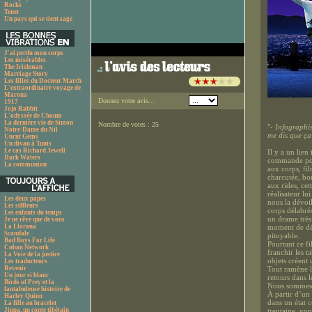
Rocks
Tenet
Un pays qui se tient sage
J'ai perdu mon corps
Les misérables
The Irishman
Marriage Story
Les filles du Docteur March
L'extraordinaire voyage de
Marona
Donnez votre avis...
1917
Jojo Rabbit
L'odyssée de Choum
La dernière vie de Simon
Nombre de votes : 25
"
- Infographis
Notre-Dame du Nil
me dis que ça
Uncut Gems
Un divan à Tunis
Le cas Richard Jewell
Il y a un lien
Dark Waters
commande pour
La communion
aux corps, fil
charcutée, bou
aux rides, ce
réalisateur lu
Les deux papes
nous la dévoi
Les siffleurs
corps délabré
Les enfants du temps
un drame très 
Je ne rêve que de vous
La Llorana
moment de dér
Scandale
pitoyable.
Bad Boys For Life
Pourtant ce f
Cuban Network
franchir les t
La Voie de la justice
objets créent 
Les traducteurs
Revenir
Tout ramène le
Un jour si blanc
retours dans 
Birds of Prey et la
Nous sommes i
fantabuleuse histoire de
À partir d’un 
Harley Quinn
dans un état 
La fille au bracelet
Jinpa, un conte tibétain
trentaine, von