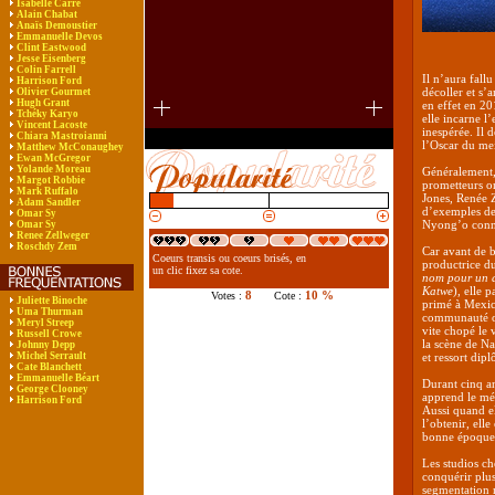
Isabelle Carré
Alain Chabat
Anaïs Demoustier
Emmanuelle Devos
Clint Eastwood
Jesse Eisenberg
Colin Farrell
Il n’aura fal
Harrison Ford
décoller et s’
Olivier Gourmet
Hugh Grant
en effet en 2
Tchéky Karyo
elle incarne l’
Vincent Lacoste
inespérée. Il 
Chiara Mastroianni
l’Oscar du mei
Matthew McConaughey
Ewan McGregor
Yolande Moreau
Généralement, 
Margot Robbie
prometteurs on
Mark Ruffalo
Jones, Renée 
Adam Sandler
d’exemples de
Omar Sy
Nyong’o connaî
Omar Sy
Renee Zellweger
Roschdy Zem
Car avant de br
Coeurs transis ou coeurs brisés, en
productrice d
un clic fixez sa cote.
nom pour un 
Katwe
), elle 
8
10 %
Votes :
Cote :
Juliette Binoche
primé à Mexic
Uma Thurman
communauté ost
Meryl Streep
vite chopé le v
Russell Crowe
la scène de Na
Johnny Depp
Michel Serrault
et ressort dip
Cate Blanchett
Emmanuelle Béart
Durant cinq a
George Clooney
apprend le mét
Harrison Ford
Aussi quand e
l’obtenir, ell
bonne époque
Les studios ch
conquérir plus
segmentation m