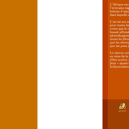
L’Afrique enco
l’écrivaine n
histoire d’amo
dans laquelle e
L’art est son 
pour toutes les
croire que le 
beauté affirmé
photoshoppent
toutes les fib
que les cheveu
que ma peau fo
Le cheveu comm
en reine de la
d'être actrice,
faire
» ajoute-t
hollywoodienn