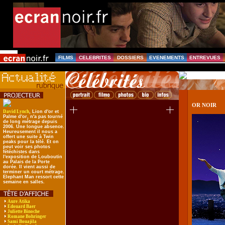
FILMS
CELEBRITES
DOSSIERS
EVENEMENTS
ENTREVUES
OR NOIR
David Lynch
, Lion d'or et
Palme d'or, n'a pas tourné
de long métrage depuis
2006. Une longue absence.
Heureusement il nous a
offert une suite à Twin
peaks pour la télé. Et on
peut voir ses photos
fétéchistes dans
l'exposition de Louboutin
au Palais de la Porte
dorée. Il vient aussi de
terminer un court métrage.
Elephant Man ressort cette
semaine en salles.
Aure Atika
Edouard Baer
Juliette Binoche
Romane Bohringer
Sami Bouajila