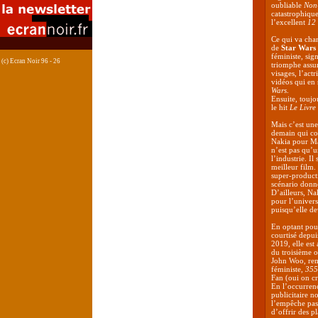
oubliable
Non
catastrophique
l’excellent
12 
Ce qui va chan
de
Star Wars
féministe, sign
(c) Ecran Noir 96 - 26
triomphe assu
visages, l’actr
vidéos qui en
Wars
.
Ensuite, toujo
le hit
Le Livre
Mais c’est une
demain qui com
Nakia pour Mar
n’est pas qu’
l’industrie. I
meilleur film.
super-product
scénario donne
D’ailleurs, Na
pour l’univer
puisqu’elle de
En optant po
courtisé depu
2019, elle es
du troisième o
John Woo, rem
féministe,
355
Fan (oui on cr
En l’occurren
publicitaire n
l’empêche pas 
d’offrir des p