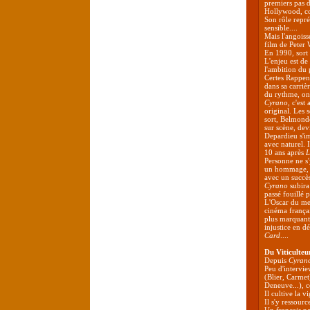
premiers pas 
Hollywood, co
Son rôle repré
sensible....
Mais l'angois
film de Peter 
En 1990, sort
L'enjeu est de
l'ambition du 
Certes Rappene
dans sa carriè
du rythme, ont
Cyrano
, c'est
original. Les s
sort, Belmond
sur scène, dev
Depardieu s'im
avec naturel. 
10 ans après
L
Personne ne s'
un hommage, e
avec un succè
Cyrano
subira
passé fouillé p
L'Oscar du mei
cinéma frança
plus marquante
injustice en d
Card
....
Du Viticulteu
Depuis
Cyran
Peu d'intervie
(Blier, Carmet
Deneuve...), c
Il cultive la 
Il s'y ressour