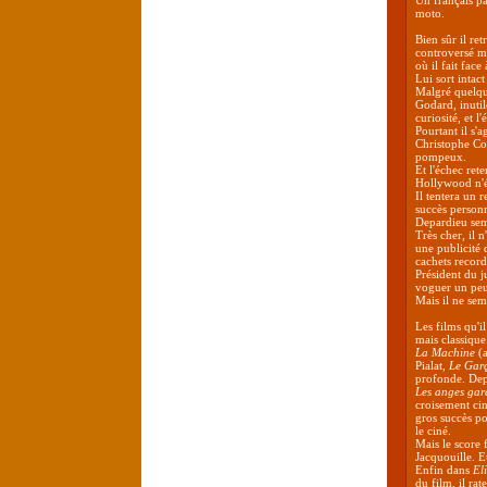
Un français pa
moto.
Bien sûr il r
controversé m
où il fait fa
Lui sort intact
Malgré quelqu
Godard, inutil
curiosité, et 
Pourtant il s'a
Christophe Col
pompeux.
Et l'échec rete
Hollywood n'é
Il tentera un
succès personn
Depardieu semb
Très cher, il n
une publicité 
cachets record
Président du j
voguer un peu 
Mais il ne se
Les films qu'i
mais classique
La Machine
(a
Pialat,
Le Gar
profonde. Depa
Les anges gar
croisement cin
gros succès p
le ciné.
Mais le score 
Jacquouille. E
Enfin dans
El
du film, il ra