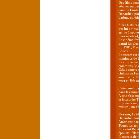
Des films aus
Weaver ou des
comme l'ambi
Depardieu port
barbus, coléri
Si les histoir
qui lui ont val
arrive à prov
mari infidèle)
Le cinéma fra
parmi les plus
En 1981, Pierr
Chèvre
.
Le succès est 
mimiques de D
Le couple fonc
communs, le v
Cela donnera n
cinéma en Fra
américains. Il
rate) et
Tais-to
Cette combina
dans les année
A cela s'est aj
et interprété 
Et jouer avec 
musical, un ch
Cyrano, 199
Depardieu tour
Amérique parée
Toutes les act
Il rejoint Ber
époustoufflant
Il accepte de 