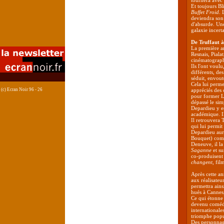
tournera avec 
Et toujours Bl
Buffet Froid
. 
deviendra son 
d'absurde. Une
galaxie incert
De Truffaut 
La première a
Resnais, Piala
cinématograp
Ils l'ont voulu
différents, des
séduit, envout
Cela lui perme
(c) Ecran Noir 96 - 26
appréciés des c
pour former L
dépassé le sim
Depardieu y e
académique. Il 
Il retrouvera 
qui lui permit
Depardieu aura
Bouquet) comm
Deneuve, il la
Saganne
et su
co-produisent
changent
, fil
Après cette an
aux réalisateu
permettra ains
hués à Cannes,
Ce qui étonne 
devenu comédi
internationale
triomphe popu
Des personnage