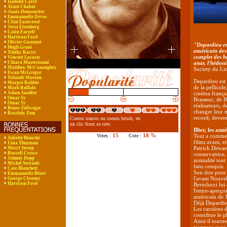
Isabelle Carré
Alain Chabat
Anaïs Demoustier
Emmanuelle Devos
Clint Eastwood
Jesse Eisenberg
Colin Farrell
Harrison Ford
Olivier Gourmet
"Depardieu es
Hugh Grant
américain des 
Tchéky Karyo
complet des ho
Vincent Lacoste
Chiara Mastroianni
anar, l'hédoni
Matthew McConaughey
Society du Li
Ewan McGregor
Yolande Moreau
Depardieu est
Margot Robbie
de la pellicul
Mark Ruffalo
Adam Sandler
cinéma frança
Omar Sy
Brasseur, de 
Omar Sy
réalisateurs, d
Renee Zellweger
changer leur 
Roschdy Zem
record, devenu
Coeurs transis ou coeurs brisés, en
un clic fixez sa cote.
Blier, les ann
15
18 %
Votes :
Cote :
Tout a comme
Juliette Binoche
films avant, e
Uma Thurman
Patrick Dewaer
Meryl Streep
Russell Crowe
conservatrice,
Johnny Depp
animalité tout 
Michel Serrault
fans conquis.
Cate Blanchett
Son don pour l
Emmanuelle Béart
l'avant Nouvel
George Clooney
Harrison Ford
Bertolucci lui
l'entre-aperçoi
américain de
Déjà Depardieu
Les carrières d
contribue le p
Ainsi il tourn