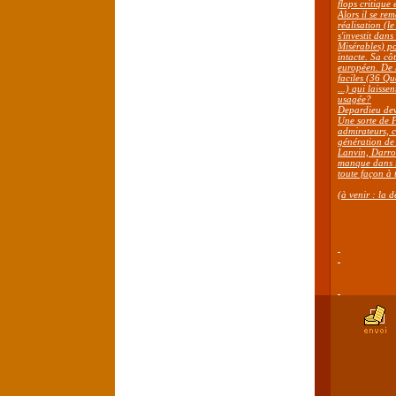
flops critique 
Alors il se rem
réalisation (l
s'investit dan
Misérables) po
intacte. Sa c
européen. De 
faciles (
36 Qua
...) qui laiss
usagée?
Depardieu devr
Une sorte de P
admirateurs, c
génération de 
Lanvin, Darrou
manque dans so
toute façon à t
(à venir : la