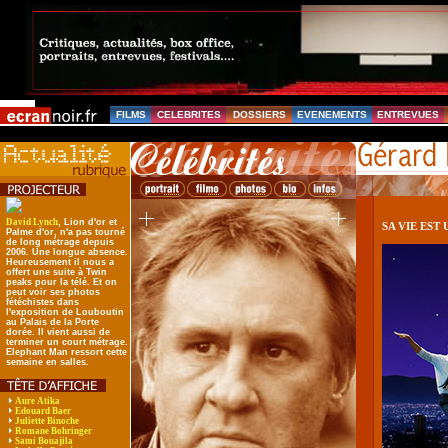
FILMS
CELEBRITES
DOSSIERS
EVENEMENTS
ENTREVUES
David Lynch
, Lion d'or et
SA VIE EST
Palme d'or, n'a pas tourné
de long métrage depuis
2006. Une longue absence.
Heureusement il nous a
offert une suite à Twin
peaks pour la télé. Et on
peut voir ses photos
fétéchistes dans
l'exposition de Louboutin
au Palais de la Porte
dorée. Il vient aussi de
terminer un court métrage.
Elephant Man ressort cette
semaine en salles.
Aure Atika
Edouard Baer
Juliette Binoche
Romane Bohringer
Sami Bouajila