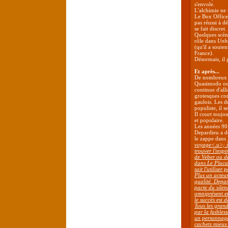
s'envole.
L'alchimie ne
Le Box Offic
pas réussi à d
se fait discret.
Quelques scè
rôle dans
Unho
(qu'il a soute
France).
Désormais, il
Et après...
De nombreux p
Quasimodo ou 
continue d'alli
grotesques c
gaulois. Les d
populiste, il 
Il court toujo
et populaire.
Les années 90
Depardieu a d
le zappe dans
voyage<.u>; il
trouver l'insp
de Veber ou de
dans
Le Placa
sait l'utiliser
Plus un acteur 
qualité. Depard
pacte du silen
omniprésent e
le succès est 
Tous les grand
par la faibles
un personnage 
cachets mieux 