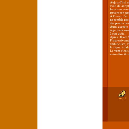
Aujourd'hui en
avait dû adopt
les autres com
travers son pe
À l'instar d'u
ne semble pas 
des production
Aussi accepte-
sage mais sans
à son goût...
Après Oliver S
Progressivemen
ambitieuses, a
la zique, à fai
Le vent vient 
autre direction