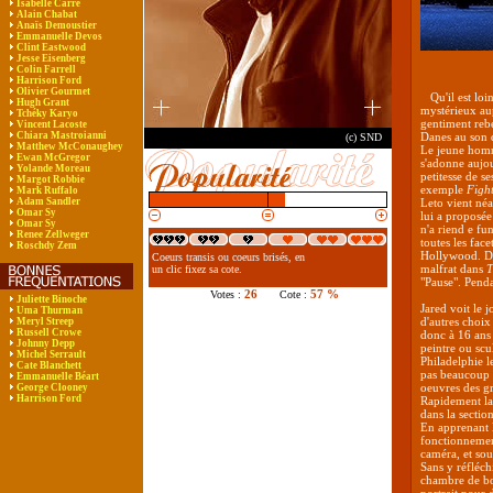
Isabelle Carré
Alain Chabat
Anaïs Demoustier
Emmanuelle Devos
Clint Eastwood
Jesse Eisenberg
Colin Farrell
Harrison Ford
Olivier Gourmet
Qu'il est loin
Hugh Grant
mystérieux aup
Tchéky Karyo
gentiment rebe
Vincent Lacoste
Chiara Mastroianni
Danes au son d
(c) SND
Matthew McConaughey
Le jeune homme
Ewan McGregor
s'adonne aujou
Yolande Moreau
petitesse de se
Margot Robbie
exemple
Figh
Mark Ruffalo
Adam Sandler
Leto vient néa
Omar Sy
lui a proposé
Omar Sy
n'a riend e fu
Renee Zellweger
toutes les fac
Roschdy Zem
Hollywood. Dep
Coeurs transis ou coeurs brisés, en
malfrat dans
T
un clic fixez sa cote.
"Pause". Penda
26
57 %
Votes :
Cote :
Juliette Binoche
Jared voit le 
Uma Thurman
d'autres choix
Meryl Streep
Russell Crowe
donc à 16 ans 
Johnny Depp
peintre ou scu
Michel Serrault
Philadelphie le
Cate Blanchett
pas beaucoup d
Emmanuelle Béart
oeuvres des gr
George Clooney
Harrison Ford
Rapidement las
dans la sectio
En apprenant l
fonctionnement
caméra, et sou
Sans y réfléch
chambre de bon