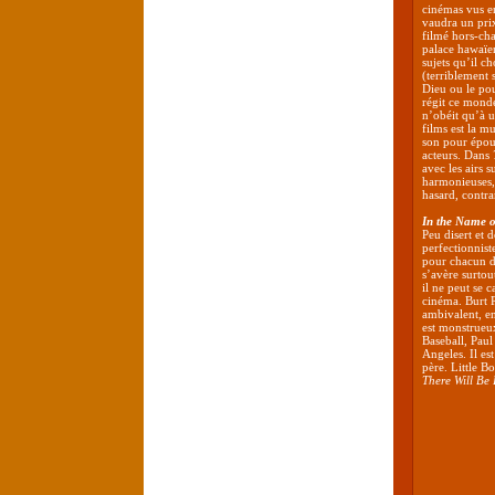
cinémas vus en
vaudra un prix
filmé hors-cha
palace hawaïen
sujets qu’il c
(terriblement 
Dieu ou le pou
régit ce monde
n’obéit qu’à u
films est la m
son pour épou
acteurs. Dans
avec les airs 
harmonieuses, 
hasard, contra
In the Name o
Peu disert et 
perfectionnis
pour chacun de 
s’avère surtout
il ne peut se 
cinéma. Burt 
ambivalent, en
est monstrueux
Baseball, Pau
Angeles. Il es
père. Little B
There Will Be