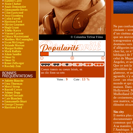
Isabelle Carré
Alain Chabat
Anaïs Demoustier
Emmanuelle Devos
Clint Eastwood
Jesse Eisenberg
Colin Farrell
Harrison Ford
Olivier Gourmet
Ne pas confon
Hugh Grant
cinéaste « sco
Tchéky Karyo
d’un cinéma a
Vincent Lacoste
Chiara Mastroianni
que ses œuvres
© Columbia TriStar Films
Matthew McConaughey
transgression 
Ewan McGregor
destinées vers
Yolande Moreau
d’allégories i
Margot Robbie
chez lui, ce n
Mark Ruffalo
Adam Sandler
biblique) de l
Omar Sy
celui de
Magn
Omar Sy
Angeles, et se
Renee Zellweger
Que ce soit la
Roschdy Zem
pétrolifère de
Coeurs transis ou coeurs brisés, en
glamour, et as
un clic fixez sa cote.
agrandit, s’y 
9
13 %
Votes :
Cote :
Love
: un rési
Juliette Binoche
monde et qui n
Uma Thurman
maison. Dans c
Meryl Streep
Russell Crowe
Hollywood, Mal
Johnny Depp
Mulholland Dr
Michel Serrault
de croisement,
Cate Blanchett
une matrice, u
Emmanuelle Béart
élémént récurr
George Clooney
Harrison Ford
Sin city
Il mettra plus
documentaire
commun qui le
A sa manière,
l’Amérique. P