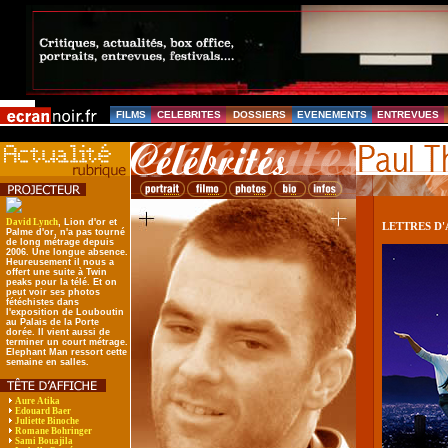
FILMS
CELEBRITES
DOSSIERS
EVENEMENTS
ENTREVUES
David Lynch
, Lion d'or et
LETTRES D'
Palme d'or, n'a pas tourné
de long métrage depuis
2006. Une longue absence.
Heureusement il nous a
offert une suite à Twin
peaks pour la télé. Et on
peut voir ses photos
fétéchistes dans
l'exposition de Louboutin
au Palais de la Porte
dorée. Il vient aussi de
terminer un court métrage.
Elephant Man ressort cette
semaine en salles.
Aure Atika
Edouard Baer
Juliette Binoche
Romane Bohringer
Sami Bouajila