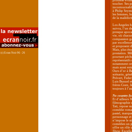
prothèse évid
toucher. Ses 
incontournabl
à Philip Seymo
les femmes, hu
de la malédict
Los Angeles bri
suivra, l’un 
presque apoca
vie, où chacun
compassion gag
par excellence
et proposent 
Mais, plus éto
(c) Ecran Noir 96 - 26
prestation. Mê
pourtant péche
représentatifs
notamment cet 
mais aussi entr
Ours d’or à Be
scénario, géné
Prévert, Fede
Luis Bunuel e
frères Coen, 
toujours à l’au
No country fo
Et d’ailleurs 
filmographie 
Tati, repose s
comédie roman
pastel, marque
personnage et 
n’impose le st
comédies un p
offre un rôle
Show
. Excelle