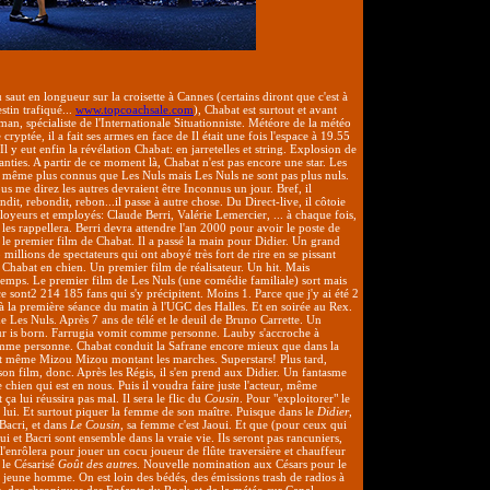
aut en longueur sur la croisette à Cannes (certains diront que c'est à
stin trafiqué...
www.topcoachsale.com
), Chabat est surtout et avant
an, spécialiste de l'Internationale Situationniste. Météore de la météo
cryptée, il a fait ses armes en face de Il était une fois l'espace à 19.55
 Il y eut enfin la révélation Chabat: en jarretelles et string. Explosion de
nties. A partir de ce moment là, Chabat n'est pas encore une star. Les
 même plus connus que Les Nuls mais Les Nuls ne sont pas plus nuls.
 me direz les autres devraient être Inconnus un jour. Bref, il
dit, rebondit, rebon...il passe à autre chose. Du Direct-live, il côtoie
loyeurs et employés: Claude Berri, Valérie Lemercier, ... à chaque fois,
il les rappellera. Berri devra attendre l'an 2000 pour avoir le poste de
le premier film de Chabat. Il a passé la main pour Didier. Un grand
 millions de spectateurs qui ont aboyé très fort de rire en se pissant
 Chabat en chien. Un premier film de réalisateur. Un hit. Mais
temps. Le premier film de Les Nuls (une comédie familiale) sort mais
ce sont2 214 185 fans qui s'y précipitent. Moins 1. Parce que j'y ai été 2
 à la première séance du matin à l'UGC des Halles. Et en soirée au Rex.
 de Les Nuls. Après 7 ans de télé et le deuil de Bruno Carrette. Un
 is born. Farrugia vomit comme personne. Lauby s'accroche à
me personne. Chabat conduit la Safrane encore mieux que dans la
t même Mizou Mizou montant les marches. Superstars! Plus tard,
son film, donc. Après les Régis, il s'en prend aux Didier. Un fantasme
e chien qui est en nous. Puis il voudra faire juste l'acteur, même
ça lui réussira pas mal. Il sera le flic du
Cousin
. Pour "exploitorer" le
n lui. Et surtout piquer la femme de son maître. Puisque dans le
Didier
,
 Bacri, et dans
Le Cousin
, sa femme c'est Jaoui. Et que (pour ceux qui
oui et Bacri sont ensemble dans la vraie vie. Ils seront pas rancuniers,
l'enrôlera pour jouer un cocu joueur de flûte traversière et chauffeur
 le Césarisé
Goût des autres
. Nouvelle nomination aux Césars pour le
it jeune homme. On est loin des bédés, des émissions trash de radios à