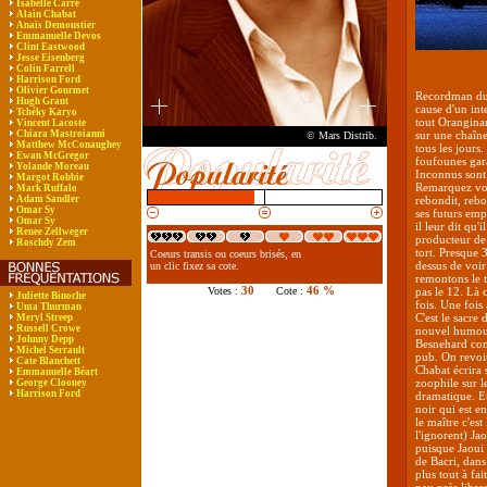
Isabelle Carré
Alain Chabat
Anaïs Demoustier
Emmanuelle Devos
Clint Eastwood
Jesse Eisenberg
Colin Farrell
Harrison Ford
Olivier Gourmet
Recordman du s
Hugh Grant
cause d'un inte
Tchéky Karyo
tout Oranginam
Vincent Lacoste
Chiara Mastroianni
sur une chaîne 
© Mars Distrib.
Matthew McConaughey
tous les jours.
Ewan McGregor
foufounes gara
Yolande Moreau
Inconnus sont
Margot Robbie
Remarquez vous
Mark Ruffalo
Adam Sandler
rebondit, rebon
Omar Sy
ses futurs emp
Omar Sy
il leur dit qu'
Renee Zellweger
producteur de 
Roschdy Zem
tort. Presque 3
Coeurs transis ou coeurs brisés, en
dessus de voir
un clic fixez sa cote.
remontons le 
30
46 %
Votes :
Cote :
pas le 12. Là 
Juliette Binoche
fois. Une fois
Uma Thurman
C'est le sacre
Meryl Streep
Russell Crowe
nouvel humour
Johnny Depp
Besnehard com
Michel Serrault
pub. On revoi
Cate Blanchett
Chabat écrira 
Emmanuelle Béart
zoophile sur l
George Clooney
Harrison Ford
dramatique. Et 
noir qui est e
le maître c'est
l'ignorent) Ja
puisque Jaoui 
de Bacri, dans
plus tout à fa