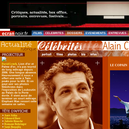
FILMS
CELEBRITES
DOSSIERS
EVENEMENTS
ENTREVUES
David Lynch
, Lion d'or et
LE COPAIN
Palme d'or, n'a pas tourné
de long métrage depuis
2006. Une longue absence.
Heureusement il nous a
offert une suite à Twin
peaks pour la télé. Et on
peut voir ses photos
fétéchistes dans
l'exposition de Louboutin
au Palais de la Porte
dorée. Il vient aussi de
terminer un court métrage.
Elephant Man ressort cette
semaine en salles.
Aure Atika
Edouard Baer
Juliette Binoche
Romane Bohringer
Sami Bouajila