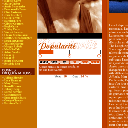
Isabelle Carré
Alain Chabat
Anaïs Demoustier
Emmanuelle Devos
Clint Eastwood
Jesse Eisenberg
Colin Farrell
Harrison Ford
Olivier Gourmet
Lancé depuis
Hugh Grant
pectoraux, l'a
Tchéky Karyo
adonis se cach
Vincent Lacoste
Chiara Mastroianni
La pension tor
Matthew McConaughey
pour son rôle d
Ewan McGregor
décroche un di
Yolande Moreau
The Laughing 
Margot Robbie
"Le songe d'un
Mark Ruffalo
Adam Sandler
talents de com
Omar Sy
rappellera de 
Omar Sy
subjugua l'ass
Renee Zellweger
nos yeux de lu
Roschdy Zem
Après une cour
Coeurs transis ou coeurs brisés, en
d'acquérir le 
un clic fixez sa cote.
rôle délicat d
10
24 %
Votes :
Cote :
Affleck, Matt
Juliette Binoche
Par la suite, 
Uma Thurman
jusqu'au jour 
Meryl Streep
Russell Crowe
cartoon. Non s
Johnny Depp
qui feront pam
Michel Serrault
de grimaces et
Cate Blanchett
optant pour
G
Emmanuelle Béart
judicieux puis
George Clooney
Harrison Ford
Lesbiens). Ce 
pour lui de ne
Il choisira de
rétro
Blast fr
ambitions. Mêm
comme un tour 
peut plus comp