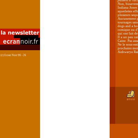
passent à l'ac
Non, bizarremen
Indiana Jones
squetlettes ef
plusieurs seque
Aucunement pr
tournages sans
dogs and a bone
comique ou d'
qui ont fait d
Il a un peu ra
Caine. Pas ass
Ne le sous-est
prochains mois
Aishwarya Rai.
(c) Ecran Noir 96 - 26