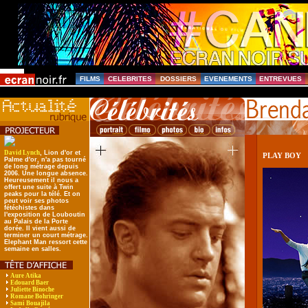
FILMS
CELEBRITES
DOSSIERS
EVENEMENTS
ENTREVUES
David Lynch
, Lion d'or et
PLAY BOY
Palme d'or, n'a pas tourné
de long métrage depuis
2006. Une longue absence.
Heureusement il nous a
offert une suite à Twin
peaks pour la télé. Et on
peut voir ses photos
fétéchistes dans
l'exposition de Louboutin
au Palais de la Porte
dorée. Il vient aussi de
terminer un court métrage.
Elephant Man ressort cette
semaine en salles.
Aure Atika
Edouard Baer
Juliette Binoche
Romane Bohringer
Sami Bouajila