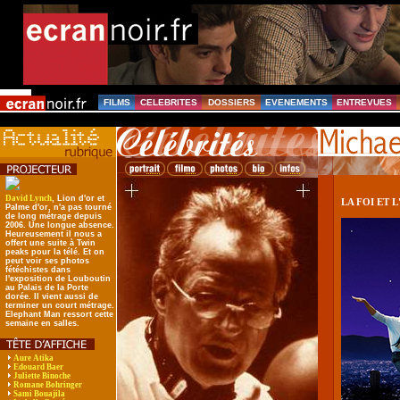
FILMS
CELEBRITES
DOSSIERS
EVENEMENTS
ENTREVUES
David Lynch
, Lion d'or et
LA FOI ET 
Palme d'or, n'a pas tourné
de long métrage depuis
2006. Une longue absence.
Heureusement il nous a
offert une suite à Twin
peaks pour la télé. Et on
peut voir ses photos
fétéchistes dans
l'exposition de Louboutin
au Palais de la Porte
dorée. Il vient aussi de
terminer un court métrage.
Elephant Man ressort cette
semaine en salles.
Aure Atika
Edouard Baer
Juliette Binoche
Romane Bohringer
Sami Bouajila