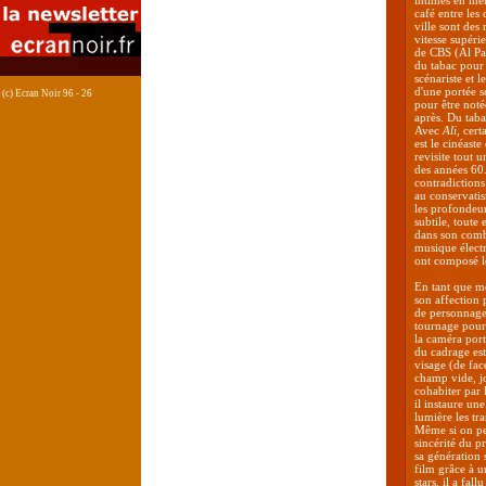
intimes en mén
café entre les
ville sont de
vitesse supérie
de CBS (Al Pa
du tabac pour 
scénariste et l
d'une portée s
(c) Ecran Noir 96 - 26
pour être not
après. Du taba
Avec
Ali
, cer
est le cinéast
revisite tout u
des années 60.
contradictions
au conservatis
les profondeur
subtile, toute
dans son comba
musique élect
ont composé le
En tant que m
son affection p
de personnages 
tournage pour 
la caméra port
du cadrage est
visage (de fac
champ vide, jo
cohabiter par 
il instaure un
lumière les tr
Même si on peu
sincérité du p
sa génération
film grâce à u
stars, il a fall