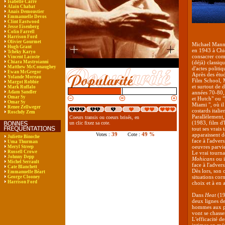
Isabelle Carré
Alain Chabat
Anaïs Demoustier
Emmanuelle Devos
Clint Eastwood
Jesse Eisenberg
Colin Farrell
Harrison Ford
Olivier Gourmet
Michael Mann e
Hugh Grant
en 1943 à Chic
Tchéky Karyo
consacrer comm
Vincent Lacoste
Chiara Mastroianni
(déjà) classiq
Matthew McConaughey
d'actes politi
Ewan McGregor
Après des étud
Yolande Moreau
Film School, 
Margot Robbie
et surtout de 
Mark Ruffalo
Adam Sandler
années 70-80, 
Omar Sy
et Hutch" ou "
Omar Sy
Miami ", où il
Renee Zellweger
costards itali
Roschdy Zem
Parallèlement,
Coeurs transis ou coeurs brisés, en
(1983, film d
un clic fixez sa cote.
tout ses vrais 
39
49 %
Votes :
Cote :
apparaissent d
Juliette Binoche
face à l'adver
Uma Thurman
oeuvres parvien
Meryl Streep
Russell Crowe
Le vrai tourna
Johnny Depp
Mohicans
ou i
Michel Serrault
face à l'adver
Cate Blanchett
Dès lors, son 
Emmanuelle Béart
situations cor
George Clooney
Harrison Ford
choix et à en
Dans
Heat
(199
deux lignes de
hommes aux pri
vont se chasser
L'efficacité de