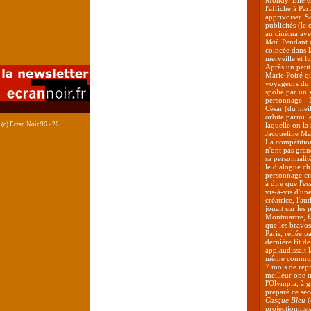
Mondy. Elle e
l'affiche à Par
apprivoiser. S
publicités (le 
au cinéma ave
Mai
. Pendant 
coincée dans 
merveille et l
Après un petit
Marie Poiré qu
voyageurs du
spolié par un 
personnage - 
César (du meil
orbite parmi l
(c) Ecran Noir 96 - 26
laquelle on la
Jacqueline Mai
La compétition
n'ont pas gran
sa personnalit
le dialogue ch
personnage cré
à dire que l'es
vis-à-vis d'une
créatrice, l'a
jouait sur les
Montmartre, fa
que les bravos
Paris, reliée 
dernière fit d
applaudissait 
même communi
7 mois de rép
meilleur one 
l'Olympia, à gu
préparé ce sec
Casque Bleu
(
projectionnist