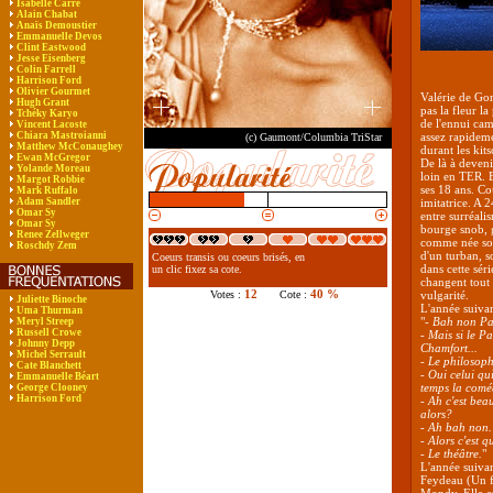
Isabelle Carré
Alain Chabat
Anaïs Demoustier
Emmanuelle Devos
Clint Eastwood
Jesse Eisenberg
Colin Farrell
Harrison Ford
Olivier Gourmet
Valérie de Gon
Hugh Grant
pas la fleur la
Tchéky Karyo
de l'ennui cam
Vincent Lacoste
Chiara Mastroianni
assez rapideme
(c) Gaumont/Columbia TriStar
Matthew McConaughey
durant les kits
Ewan McGregor
De là à deveni
Yolande Moreau
loin en TER. E
Margot Robbie
ses 18 ans. Co
Mark Ruffalo
Adam Sandler
imitatrice. A 
Omar Sy
entre surréali
Omar Sy
bourge snob, g
Renee Zellweger
comme née sou
Roschdy Zem
d'un turban, 
Coeurs transis ou coeurs brisés, en
dans cette séri
un clic fixez sa cote.
changent tout à
12
40 %
Votes :
Cote :
vulgarité.
Juliette Binoche
L'année suivant
Uma Thurman
"
- Bah non Pal
Meryl Streep
Russell Crowe
- Mais si le P
Johnny Depp
Chamfort...
Michel Serrault
- Le philosop
Cate Blanchett
- Oui celui qu
Emmanuelle Béart
temps la comé
George Clooney
Harrison Ford
- Ah c'est bea
alors?
- Ah bah non.
- Alors c'est 
- Le théâtre.
"
L'année suivan
Feydeau (Un fi