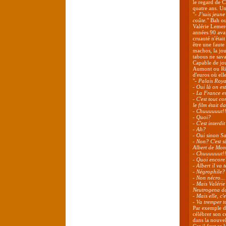
le regard de C
quatre ans. U
"
- J’suis jeun
coûte.
" Bah ou
Valérie Lemerc
années 90 avai
cruauté n'étai
être une faute 
machos, la jou
tabous ne sava
Capable de jou
Aumont ou Ric
d'euros où elle
"
- Palais Roya
- Oui là on es
- La France e
- C'est tout c
le film était 
- Chuuuuuut!!
- Quoi?
- C'est interdi
- Ah?
- Oui sinon Sa
- Non? C'est s
Albert de Mon
- Chuuuuuut!!
- Quoi encore
- Albert il va 
- Négrophile? 
- Non nécro...
- Mais Valérie
Neutrogena da
- Mais elle, c'
- Va tremper to
Par exemple d
célébrer son 
dans la nouve