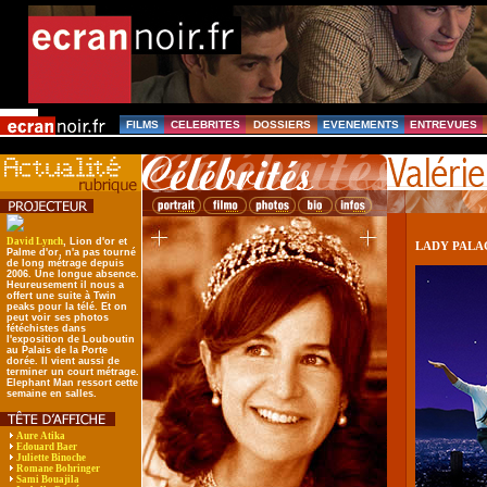
FILMS
CELEBRITES
DOSSIERS
EVENEMENTS
ENTREVUES
David Lynch
, Lion d'or et
LADY PALA
Palme d'or, n'a pas tourné
de long métrage depuis
2006. Une longue absence.
Heureusement il nous a
offert une suite à Twin
peaks pour la télé. Et on
peut voir ses photos
fétéchistes dans
l'exposition de Louboutin
au Palais de la Porte
dorée. Il vient aussi de
terminer un court métrage.
Elephant Man ressort cette
semaine en salles.
Aure Atika
Edouard Baer
Juliette Binoche
Romane Bohringer
Sami Bouajila