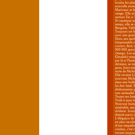
écuma les plan
nouvelle aven
Marivaux et le
ratage. Elle a
surtout Tac o 
Si caustique s
temps, elle s
Burgalat, Valé
Toujours cet h
avec une goutt
Deux ans apr
fréquentable 
correct. Avec 
900 000 specta
change. Les a
Elmaleh) rempl
par là et l'hu
dérision, se r
gens, leurs mi
sorte de Mylèn
Elle revient à
nouveau Molièr
dans une bulle
lui être fatal.
déshumanise po
rare animalité
Toutes ses fem
Voilà à quoi 
Noirceur humai
misérable, auc
drôlerie. Iron
distrait parce
L'élégance de
en plus racole
d'une empathie
cinéma, c'est 
revient toujour