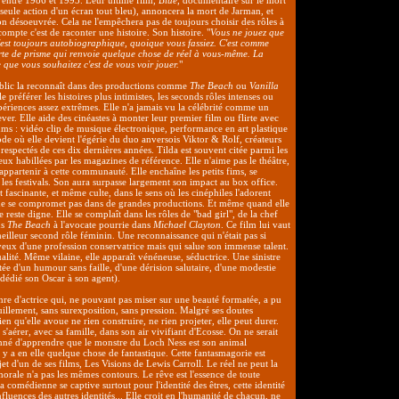
 entre 1986 et 1993. Leur ultime film,
Blue
, documentaire sur le mort
a seule action d'un écran tout bleu), annoncera la mort de Jarman, et
on désoeuvrée. Cela ne l'empêchera pas de toujours choisir des rôles à
compte c'est de raconter une histoire. Son histoire. "
Vous ne jouez que
est toujours autobiographique, quoique vous fassiez. C'est comme
orte de prisme qui renvoie quelque chose de réel à vous-même. La
 que vous souhaitez c'est de vous voir jouer.
"
ublic la reconnaît dans des productions comme
The Beach
ou
Vanilla
le préférer les histoires plus intimistes, les seconds rôles intenses ou
ériences assez extrêmes. Elle n'a jamais vu la célébrité comme un
ver. Elle aide des cinéastes à monter leur premier film ou flirte avec
ms : vidéo clip de musique électronique, performance en art plastique
e où elle devient l'égérie du duo anversois Viktor & Rolf, créateurs
 respectés de ces dix dernières années. Tilda est souvent citée parmi les
ieux habillées par les magazines de référence. Elle n'aime pas le théâtre,
 appartenir à cette communauté. Elle enchaîne les petits fims, se
es festivals. Son aura surpasse largement son impact au box office.
t fascinante, et même culte, dans le sens où les cinéphiles l'adorent
 ne se compromet pas dans de grandes productions. Et même quand elle
le reste digne. Elle se complaît dans les rôles de "bad girl", de la chef
ns
The Beach
à l'avocate pourrie dans
Michael Clayton
. Ce film lui vaut
illeur second rôle féminin. Une reconnaissance qui n'était pas si
eux d'une profession conservatrice mais qui salue son immense talent.
lité. Même vilaine, elle apparaît vénéneuse, séductrice. Une sinistre
ée d'un humour sans faille, d'une dérision salutaire, d'une modestie
a dédié son Oscar à son agent).
enre d'actrice qui, ne pouvant pas miser sur une beauté formatée, a pu
illement, sans surexposition, sans pression. Malgré ses doutes
en qu'elle avoue ne rien construire, ne rien projeter, elle peut durer.
 s'aérer, avec sa famille, dans son air vivifiant d'Ecosse. On ne serait
né d'apprendre que le monstre du Loch Ness est son animal
 y a en elle quelque chose de fantastique. Cette fantasmagorie est
ujet d'un de ses films, Les Visions de Lewis Carroll. Le réel ne peut la
 morale n'a pas les mêmes contours. Le rêve est l'essence de toute
a comédienne se captive surtout pour l'identité des êtres, cette identité
fluences des autres identités... Elle croit en l'humanité de chacun, ne