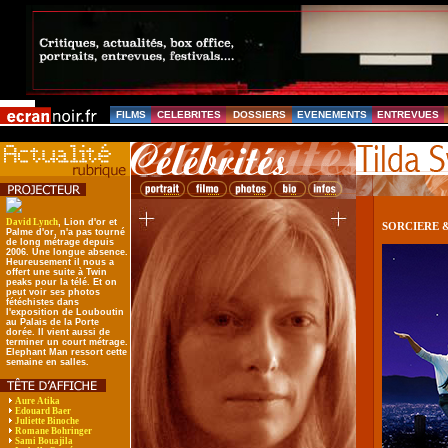
FILMS
CELEBRITES
DOSSIERS
EVENEMENTS
ENTREVUES
David Lynch
, Lion d'or et
SORCIERE 
Palme d'or, n'a pas tourné
de long métrage depuis
2006. Une longue absence.
Heureusement il nous a
offert une suite à Twin
peaks pour la télé. Et on
peut voir ses photos
fétéchistes dans
l'exposition de Louboutin
au Palais de la Porte
dorée. Il vient aussi de
terminer un court métrage.
Elephant Man ressort cette
semaine en salles.
Aure Atika
Edouard Baer
Juliette Binoche
Romane Bohringer
Sami Bouajila