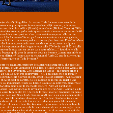
 (et alors?). Singulière. Ecossaise. Tilda Swinton aura attendu le
uarantaine pour que son immense talent, déjà reconnu, soit mis en
norme hit au box office (
Narnia
) et un Oscar (
Michael Clayton
). Tilda
tère bien trempé, goûts artistiques assumés, aime se retrouver sur le fil
te soudaine surexposition n'est pas une évidence pour celle qui fut
e à Sir Laurence Olivier, performance artistique dans une galerie,
érant le bizarre et le marginal aux carcans plus formatés. Elle s'est même
r des hommes, se transformant en Mozart ou incarnant un époux
 belle prestation dans le genre reste celle d'
Orlando
, en 1992, où elle
ment de sexe tout en vivant sur quatre siècles... Il faut dire, et elle
os, beaucoup de gens la prennent pour un homme. Jamais maquillée en
e ou défiante? Iconoclaste ou éclectique? Après 20 ans de carrière, qui
la femme que joue Tilda Swinton?
 projets exigeants, préférant des auteurs intransigeants, elle passe les
les genres, de Jim Jarmusch à Bela Tarr, de Mike Jonze à Eric Zonka. Ils
liberté, son inventivité. Cette absence de tabous - elle peut tourner à
r un film au sujet très controversé - ne l'a pas empêchée de trouver
des producteurs hollywoodiens, sensibles à son charisme. Avec sa peau
s cheveux poil de carotte, elle est capable de mettre du relief à une
nte ou inquiétante, froide ou libérée, soumise ou perverse, dangereuse
Swinton peut jouer la méchante sorcière (
Narnia
), l'archange -
abriel (
Constantine
) ou la revenante des enfers (
Julia
). Comme si elle
m après film, toutes les figures de la mère, matrice généreuse ou mente
Comme dans
The Dead End (Bleu profond)
où elle est une maman prête à
téger son fils, impliqué dans un crime. Ou dans
Stéphanie Daley
, où
 d'avocate est enceinte tout en défendant une jeune fille accusée
illégal. Ou encore dans
The War Zone
, figure maternelle d'une famille
n secret. Il y a une sorte de foi dans chacun de ses personnages. Cette
 sa source dans le travail de son mentor, Derek Jarman, avec qui elle