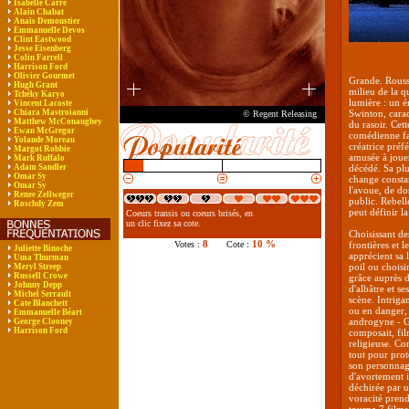
Isabelle Carré
Alain Chabat
Anaïs Demoustier
Emmanuelle Devos
Clint Eastwood
Jesse Eisenberg
Colin Farrell
Harrison Ford
Olivier Gourmet
Grande. Rousse
Hugh Grant
milieu de la q
Tchéky Karyo
lumière : un é
Vincent Lacoste
Chiara Mastroianni
Swinton, carac
© Regent Releasing
Matthew McConaughey
du rasoir. Cet
Ewan McGregor
comédienne fac
Yolande Moreau
créatrice préf
Margot Robbie
amusée à joue
Mark Ruffalo
Adam Sandler
décédé. Sa plus
Omar Sy
change constam
Omar Sy
l'avoue, de d
Renee Zellweger
public. Rebell
Roschdy Zem
peut définir 
Coeurs transis ou coeurs brisés, en
un clic fixez sa cote.
Choisissant des
8
10 %
Votes :
Cote :
frontières et 
Juliette Binoche
apprécient sa 
Uma Thurman
poil ou choisi
Meryl Streep
Russell Crowe
grâce auprès 
Johnny Depp
d'albâtre et se
Michel Serrault
scène. Intriga
Cate Blanchett
ou en danger, 
Emmanuelle Béart
androgyne - G
George Clooney
Harrison Ford
composait, fil
religieuse. 
tout pour pro
son personnage
d'avortement 
déchirée par u
voracité prend