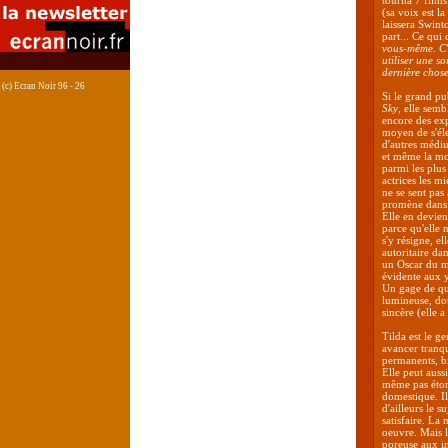
tourna 7 films
(sa voix est l
laissera Swint
part... Ce qui 
vous-même. C'
utiliser une s
dernière chose
(c) Ecran Noir 96 - 26
Si le grand p
Sky
, elle semb
encore des exp
moyen de s'éle
d'autres médiu
et même la mod
parmi les plus
actrices les m
ne se sent pas
promène dans l
Elle en devien
parce qu'elle
s'y résigne, el
autoritaire da
un Oscar du me
évidente aux y
Un gage de qua
lumineuse, dot
sincère (elle 
Tilda est le g
avancer tranqu
permanents, bi
Elle peut aussi
même pas éton
domestique. Il
d'ailleurs le s
satisfaire. La
oeuvre. Mais l
poreuse aux in