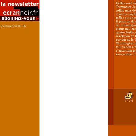
Hollywood déci
Terminator Sal
solide mais dé
créatures myth
mâles qui engr
Il pourrait da
ou romantiques 
(c) Ecran Noir 96 - 26
atouts qui leu
quatre étoiles
révélation de 
partout ne le d
Worthington n’
tout vendu et 
s’autorisant 
irréversible. 