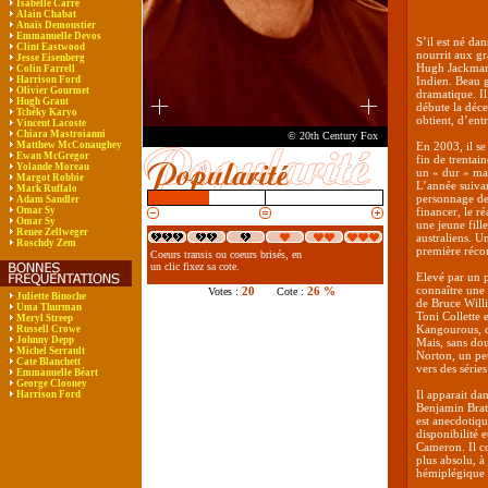
Isabelle Carré
Alain Chabat
Anaïs Demoustier
Emmanuelle Devos
S’il est né da
Clint Eastwood
nourrit aux gr
Jesse Eisenberg
Hugh Jackman.
Colin Farrell
Harrison Ford
Indien. Beau ga
Olivier Gourmet
dramatique. Il
Hugh Grant
débute la déce
Tchéky Karyo
obtient, d’ent
Vincent Lacoste
Chiara Mastroianni
© 20th Century Fox
Matthew McConaughey
En 2003, il se
Ewan McGregor
fin de trentai
Yolande Moreau
un « dur » mat
Margot Robbie
L’année suivan
Mark Ruffalo
personnage de 
Adam Sandler
Omar Sy
financer, le r
Omar Sy
une jeune fill
Renee Zellweger
australiens. U
Roschdy Zem
première réc
Coeurs transis ou coeurs brisés, en
un clic fixez sa cote.
Elevé par un p
connaître une 
20
26 %
Votes :
Cote :
Juliette Binoche
de Bruce Willis
Uma Thurman
Toni Collette 
Meryl Streep
Kangourous, d
Russell Crowe
Johnny Depp
Mais, sans do
Michel Serrault
Norton, un peu
Cate Blanchett
vers des séries
Emmanuelle Béart
George Clooney
Il apparait da
Harrison Ford
Benjamin Bratt
est anecdotiqu
disponibilité 
Cameron. Il co
plus absolu, à
hémiplégique d