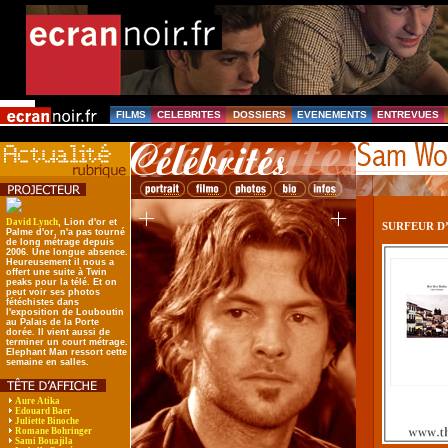
FILMS
CELEBRITES
DOSSIERS
EVENEMENTS
ENTREVUES
David Lynch
, Lion d'or et
SURFEUR D
Palme d'or, n'a pas tourné
de long métrage depuis
2006. Une longue absence.
Heureusement il nous a
offert une suite à Twin
peaks pour la télé. Et on
peut voir ses photos
fétéchistes dans
l'exposition de Louboutin
au Palais de la Porte
dorée. Il vient aussi de
terminer un court métrage.
Elephant Man ressort cette
semaine en salles.
Aure Atika
Edouard Baer
Juliette Binoche
Romane Bohringer
Sami Bouajila