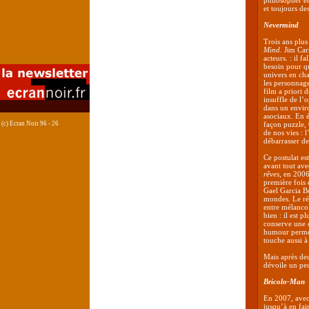
philosopher en
et toujours des
Nevermind
Trois ans plus 
Mind
. Jim Car
acteurs. : il f
besoin pour qu
univers en cha
les personnag
film a priori 
insuffle de l’
dans un envir
asociaux. En 
(c) Ecran Noir 96 - 26
façon puzzle, 
de nos vies : 
débarrasser d
Ce postulat es
avant tout ave
rêves
, en 2006
première fois 
Gael Garcia Be
mondes. Le rée
entre mélancol
bien : il est p
conserve une ce
humour permet 
touche aussi à 
Mais après de
dévoile un pe
Bricolo-Man
En 2007, ave
jusqu’à en fai