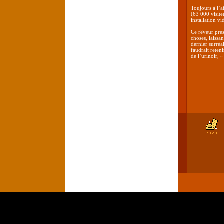
Toujours à l’a
(63 000 visite
installation vi
Ce rêveur pre
choses, laissa
dernier surréa
faudrait reten
de l’urinoir,