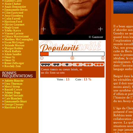
Isabelle Carré
Alain Chabat
Anaïs Demoustier
Emmanuelle Devos
Clint Eastwood
Jesse Eisenberg
Colin Farrell
Harrison Ford
Olivier Gourmet
Il a beau appr
Hugh Grant
d’aborder son
Tchéky Karyo
Gondry ne semb
Vincent Lacoste
Chiara Mastroianni
quand tous les
© Gaumont
Matthew McConaughey
l’exploration 
Ewan McGregor
monde travaill
Yolande Moreau
Oui, son grou
Margot Robbie
culte de Boris
Mark Ruffalo
Adam Sandler
sous la pressi
Omar Sy
idéaliste, le 
Omar Sy
néologismes. 
Renee Zellweger
dans l’inconsc
Roschdy Zem
langage audiov
Coeurs transis ou coeurs brisés, en
un clic fixez sa cote.
Baigné dans la
13
13 %
Votes :
Cote :
les véritables 
Juliette Binoche
qui il doit tou
Uma Thurman
moins aimé), G
Meryl Streep
Russell Crowe
une synthèse de
Johnny Depp
d’effets et pré
Michel Serrault
l’histoire de l
Cate Blanchett
du tex Avery e
Emmanuelle Béart
George Clooney
Harrison Ford
L’âge du Chri
présenté d’em
Robbins tente 
collaboration 
œuvre. La quêt
situations so
ne juge jamais