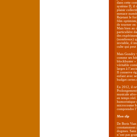
dans cette co
système D, il 
plaisir collect
menace numériq
Rejetant le fo
film optimiste
de tourner en 
Mais bien au c
particulière d
des expérimen
(nombreux) qui
invisible, il 
culte qui peut
Mais Gondry ve
comme ses hé
blockbuster »
véritable coméd
larges à l’anc
Il conserve é
enfant avec se
budget certes 
En 2012, il r
Prolongement
musicale afro-
en temps réel.
humoristique e
microcosme hu
comprendre l’i
Mon slip
De Boris Vian
constamment à 
dogmes. Sans d
n’ont pas gr