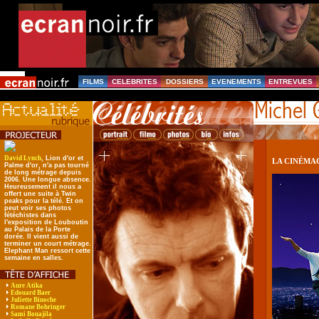
FILMS
CELEBRITES
DOSSIERS
EVENEMENTS
ENTREVUES
David Lynch
, Lion d'or et
LA CINÉMA
Palme d'or, n'a pas tourné
de long métrage depuis
2006. Une longue absence.
Heureusement il nous a
offert une suite à Twin
peaks pour la télé. Et on
peut voir ses photos
fétéchistes dans
l'exposition de Louboutin
au Palais de la Porte
dorée. Il vient aussi de
terminer un court métrage.
Elephant Man ressort cette
semaine en salles.
Aure Atika
Edouard Baer
Juliette Binoche
Romane Bohringer
Sami Bouajila