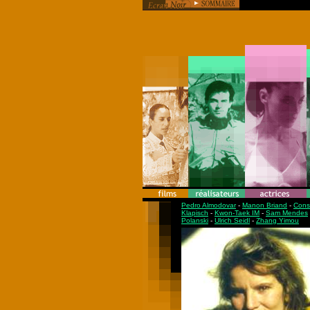
Pedro Almodovar
-
Manon Briand
-
Cons
Klapisch
-
Kwon-Taek IM
-
Sam Mendes
Polanski
-
Ulrich Seidl
-
Zhang Yimou