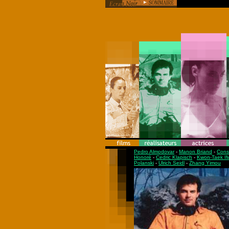
Pedro Almodovar
-
Manon Briand
-
Cons
Honoré
-
Cedric Klapisch
-
Kwon-Taek I
Polanski
-
Ulrich Seidl
-
Zhang Yimou