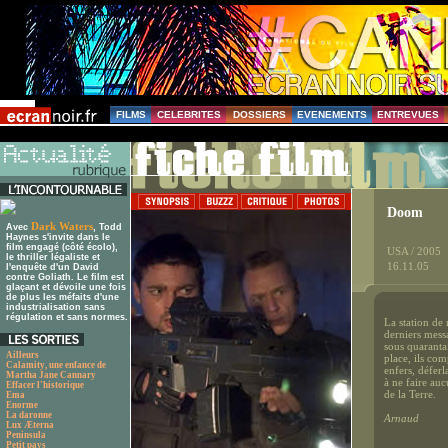
FILMS
CELEBRITES
DOSSIERS
EVENEMENTS
ENTREVUES
Doom
Dark Waters
Avec
, Todd
Haynes s'invite dans le
film engagé (côté écolo),
USA / 2005
le thriller légaliste et
16.11.05
l'enquête d'un David
contre Goliath. Le film est
glaçant et dévoile une fois
de plus les méfaits d'une
industrialisation sans
régulation et sans normes.
La station de 
derniers mess
sous quaranta
Ailleurs
place, ils com
Calamity, une enfance de
enfers, défer
Martha Jane Cannary
à ne faire au
Effacer l'historique
de la Terre.
Ema
Enorme
La daronne
Arnaud
Lux Æterna
Peninsula
Petit pays