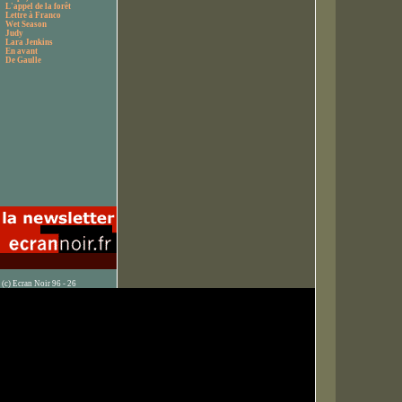
L'appel de la forêt
Lettre à Franco
Wet Season
Judy
Lara Jenkins
En avant
De Gaulle
(c) Ecran Noir 96 - 26