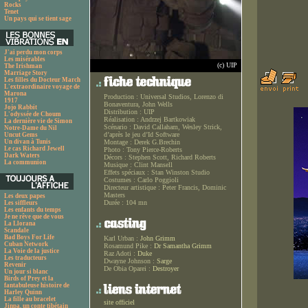
Rocks
Tenet
Un pays qui se tient sage
J'ai perdu mon corps
Les misérables
(c) UIP
The Irishman
Marriage Story
Les filles du Docteur March
L'extraordinaire voyage de
Marona
Production :
Universal Studios, Lorenzo di
1917
Bonaventura, John Wells
Jojo Rabbit
Distribution :
UIP
L'odyssée de Choum
Réalisation :
Andrzej Bartkowiak
La dernière vie de Simon
Scénario :
David Callaham, Wesley Strick,
Notre-Dame du Nil
d’après le jeu d’Id Software
Uncut Gems
Un divan à Tunis
Montage :
Derek G.Brechin
Le cas Richard Jewell
Photo :
Tony Pierce-Roberts
Dark Waters
Décors :
Stephen Scott, Richard Roberts
La communion
Musique :
Clint Mansell
Effets spéciaux :
Stan Winston Studio
Costumes :
Carlo Poggioli
Directeur artistique :
Peter Francis, Dominic
Masters
Les deux papes
Durée :
104 mn
Les siffleurs
Les enfants du temps
Je ne rêve que de vous
La Llorana
Scandale
Bad Boys For Life
Karl Urban :
John Grimm
Cuban Network
Rosamund Pike :
Dr Samantha Grimm
La Voie de la justice
Raz Adoti :
Duke
Les traducteurs
Dwayne Johnson :
Sarge
Revenir
De Obia Oparei :
Destroyer
Un jour si blanc
Birds of Prey et la
fantabuleuse histoire de
Harley Quinn
La fille au bracelet
site officiel
Jinpa, un conte tibétain