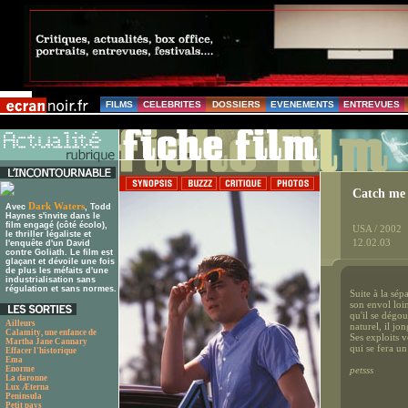
FILMS
CELEBRITES
DOSSIERS
EVENEMENTS
ENTREVUES
Catch me 
Dark Waters
Avec
, Todd
Haynes s'invite dans le
film engagé (côté écolo),
USA / 2002
le thriller légaliste et
12.02.03
l'enquête d'un David
contre Goliath. Le film est
glaçant et dévoile une fois
de plus les méfaits d'une
industrialisation sans
régulation et sans normes.
Suite à la sép
son envol loi
qu'il se dégou
Ailleurs
naturel, il jo
Calamity, une enfance de
Ses exploits v
Martha Jane Cannary
qui se fera un
Effacer l'historique
Ema
Enorme
petsss
La daronne
Lux Æterna
Peninsula
Petit pays