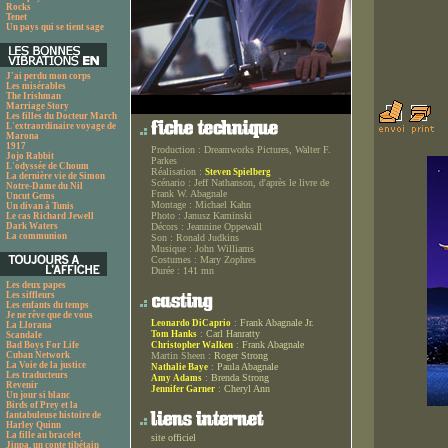
Rocks
Tenet
Un pays qui se tient sage
J'ai perdu mon corps
Les misérables
The Irishman
Marriage Story
Les filles du Docteur March
L'extraordinaire voyage de
Marona
1917
Production :
Dreamworks Pictures, Walter F.
Jojo Rabbit
Parkes
L'odyssée de Choum
Réalisation :
Steven Spielberg
La dernière vie de Simon
Scénario :
Jeff Nathanson, d'après le livre de
Notre-Dame du Nil
Frank W. Abagnale
Uncut Gems
Montage :
Michael Kahn
Un divan à Tunis
Photo :
Janusz Kaminski
Le cas Richard Jewell
Dark Waters
Décors :
Jeannine Oppewall
La communion
Son :
Ronald Judkins
Musique :
John Williams
Costumes :
Mary Zophres
Durée :
141 mn
Les deux papes
Les siffleurs
Les enfants du temps
Je ne rêve que de vous
:
Frank Abagnale Jr.
Leonardo DiCaprio
La Llorana
:
Carl Hanratty
Tom Hanks
Scandale
:
Frank Abagnale
Bad Boys For Life
Christopher Walken
Cuban Network
Martin Sheen :
Roger Strong
La Voie de la justice
:
Paula Abagnale
Nathalie Baye
Les traducteurs
:
Brenda Strong
Amy Adams
Revenir
:
Cheryl Ann
Jennifer Garner
Un jour si blanc
Birds of Prey et la
fantabuleuse histoire de
Harley Quinn
La fille au bracelet
site officiel
Jinpa, un conte tibétain