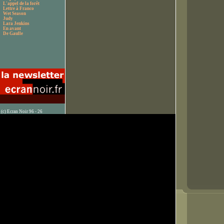
L'appel de la forêt
Lettre à Franco
Wet Season
Judy
Lara Jenkins
En avant
De Gaulle
(c) Ecran Noir 96 - 26