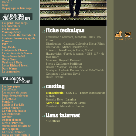
Rocks
Tenet
Un pays qui se tient sage
J'ai perdu mon corps
Les misérables
The Irishman
Marriage Story
Les filles du Docteur March
Production :
Gaumont, Mandarin Films, M6
L'extraordinaire voyage de
Films
Marona
Distribution :
Gaumont Colombia Tristar Films
1917
Réalisation :
Michel Hazanavicius
Jojo Rabbit
Scénario :
Jean-François Halin, Michel
L'odyssée de Choum
La dernière vie de Simon
Hazanavicius, d’après le roman « OSS 117 » de
Notre-Dame du Nil
Jean Bruce
Uncut Gems
Montage :
Reynald Bertrand
Un divan à Tunis
Photo :
Guillaume Schiffman
Le cas Richard Jewell
Décors :
Maamar Ech-Cheikh
Dark Waters
Musique :
Ludovic Bource, Kamel Ech-Cheikh
La communion
Costumes :
Charlotte David
Durée :
99 mn
Les deux papes
Les siffleurs
Les enfants du temps
:
OSS 117 - Hubert Bonisseur de
Jean Dujardin
Je ne rêve que de vous
la Bath
La Llorana
Berenice Bejo :
Larmina
Scandale
:
Princesse Al Tarouk
Aure Atika
Bad Boys For Life
Constantin Alexandrov :
Setine
Cuban Network
La Voie de la justice
Les traducteurs
Revenir
Un jour si blanc
Site officiel
Birds of Prey et la
fantabuleuse histoire de
Harley Quinn
La fille au bracelet
Jinpa, un conte tibétain