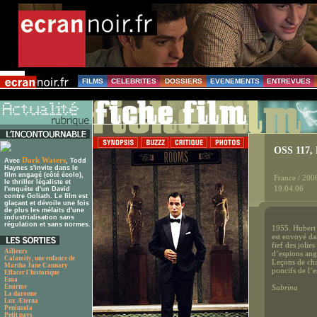
FILMS
CELEBRITES
DOSSIERS
EVENEMENTS
ENTREVUES
OSS 117, 
Dark Waters
Avec
, Todd
Haynes s'invite dans le
film engagé (côté écolo),
France / 200
le thriller légaliste et
19.04.06
l'enquête d'un David
contre Goliath. Le film est
glaçant et dévoile une fois
de plus les méfaits d'une
industrialisation sans
régulation et sans normes.
1955. Hubert 
est envoyé da
fief des jolie
Ailleurs
d’espions angl
Calamity, une enfance de
Leçons de cha
Martha Jane Cannary
poncifs de l
Effacer l'historique
Ema
Enorme
Sabrina
La daronne
Lux Æterna
Peninsula
Petit pays