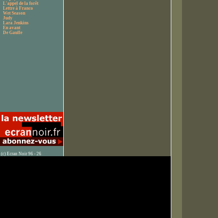
L'appel de la forêt
Lettre à Franco
Wet Season
Judy
Lara Jenkins
En avant
De Gaulle
(c) Ecran Noir 96 - 26