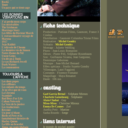
Rocks
Tenet
Un pays qui se tient sage
J'ai perdu mon corps
Les misérables
The Irishman
Marriage Story
Production :
Partizan Films, Gaumont, France 3
Les filles du Docteur March
Cinéma
L'extraordinaire voyage de
Distribution :
Gaumont Columbia Tristar Films
Marona
Réalisation :
Michel Gondry
1917
Scénario :
Jojo Rabbit
Michel Gondry
L'odyssée de Choum
Montage :
Juliette Welfling
La dernière vie de Simon
Photo :
Jean-Louis Bompoint
Notre-Dame du Nil
Décors :
Pierre Pell, Stéphane Rosenbaum
Uncut Gems
Son :
Guillaume Sicama, Jean Gargonne,
Un divan à Tunis
Dominique Gaborieau
Le cas Richard Jewell
Musique :
Jean-Michel Bernard
Dark Waters
Effets spéciaux :
Studio Suzette Gondry
La communion
Villemagne, Lauri Faggioni
Costumes :
Florence Fontaine
Maquillage :
Maya Benamer
Durée :
106 mn
Les deux papes
Les siffleurs
Les enfants du temps
Je ne rêve que de vous
La Llorana
:
Stéphane Miroux
Gael Garcia Bernal
Scandale
:
Stéphanie
Charlotte Gainsbourg
Bad Boys For Life
:
Guy
Alain Chabat
Cuban Network
:
Christine Miroux
Miou-Miou
La Voie de la justice
:
Zoé
Emma De Caunes
Les traducteurs
Aurélia Petit :
Martine
Revenir
Sacha Bourdo :
Serge
Un jour si blanc
Birds of Prey et la
fantabuleuse histoire de
Harley Quinn
La fille au bracelet
le monde de michel gondry
Jinpa, un conte tibétain