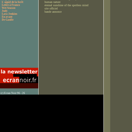
human nature
L'appel de la forêt
Lettre à Franco
eternal sunshine of the spotless mind
Wet Season
site officiel
Judy
bande annonce
Lara Jenkins
En avant
De Gaulle
(c) Ecran Noir 96 - 26