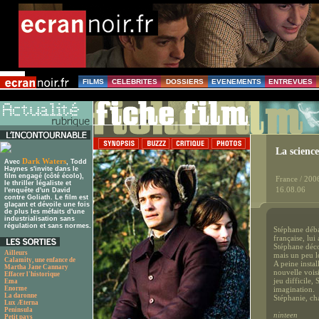
FILMS
CELEBRITES
DOSSIERS
EVENEMENTS
ENTREVUES
La science
Dark Waters
Avec
, Todd
Haynes s'invite dans le
film engagé (côté écolo),
France / 200
le thriller légaliste et
16.08.06
l'enquête d'un David
contre Goliath. Le film est
glaçant et dévoile une fois
de plus les méfaits d'une
industrialisation sans
régulation et sans normes.
Stéphane déba
française, lui
Stéphane déco
Ailleurs
mais un peu lo
Calamity, une enfance de
A peine insta
Martha Jane Cannary
nouvelle vois
Effacer l'historique
jeu difficile
Ema
Enorme
imagination.
La daronne
Stéphanie, cha
Lux Æterna
Peninsula
ninteen
Petit pays