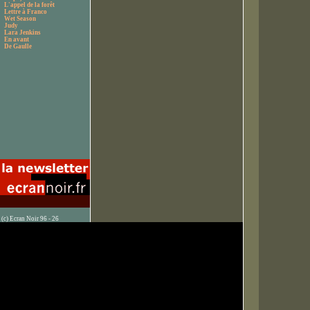
L'appel de la forêt
Lettre à Franco
Wet Season
Judy
Lara Jenkins
En avant
De Gaulle
(c) Ecran Noir 96 - 26