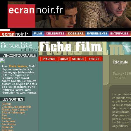
FILMS
CELEBRITES
DOSSIERS
EVENEMENTS
ENTREVUES
Ridicule
Dark Waters
Avec
, Todd
Haynes s'invite dans le
film engagé (côté écolo),
France / 199
le thriller légaliste et
14.05.96
l'enquête d'un David
contre Goliath. Le film est
glaçant et dévoile une fois
de plus les méfaits d'une
industrialisation sans
régulation et sans normes.
La contrée du
en marais vas
empêchant ce 
Ailleurs
sa cause auprè
Calamity, une enfance de
Simplement, un
Martha Jane Cannary
passes droits, 
Effacer l'historique
d'apparences, 
Ema
Enorme
peut ouvrir to
La daronne
De Malavoy l'
Lux Æterna
orgueilleuse.
Peninsula
Petit pays