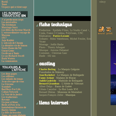
vincy
Rocks
Tenet
Un pays qui se tient sage
J'ai perdu mon corps
Les misérables
The Irishman
Marriage Story
Les filles du Docteur March
Production :
Epithète Films, Le Studio Canal +,
L'extraordinaire voyage de
Cinéa, France 3 Cinéma, PolyGram, CNC
Marona
Réalisation :
Patrice Leconte
1917
Scénario :
Rémi Waterhouse, Michel Fessler, Eric
Jojo Rabbit
Vicaut
L'odyssée de Choum
Montage :
Joëlle Hache
La dernière vie de Simon
Photo :
Thierry Arbogast
Notre-Dame du Nil
Musique :
Antoine Duhamel
Uncut Gems
Costumes :
Christian Gasc
Un divan à Tunis
Durée :
102 mn
Le cas Richard Jewell
Dark Waters
La communion
:
Le Marquis Grégoire
Charles Berling
Ponceludon de Malavoy
Les deux papes
:
Le Marquis de Bellegarde
Jean Rochefort
Les siffleurs
:
Madame de Blayac
Fanny Ardant
Les enfants du temps
:
Mathilde de Bellegarde
Judith Godrèche
Je ne rêve que de vous
:
L'Abbée de Vilecourt
Bernard Giraudeau
La Llorana
Albert Delpy :
Baron de Guéret
Scandale
Urbain Cancelier :
Le Roi Louis XVI
Bad Boys For Life
Cuban Network
Bernard Dhéran :
Monsieur de Montalieri
La Voie de la justice
Jacques-François Zeller :
Maurepas
Les traducteurs
Revenir
Un jour si blanc
Birds of Prey et la
fantabuleuse histoire de
Harley Quinn
La fille au bracelet
Jinpa, un conte tibétain