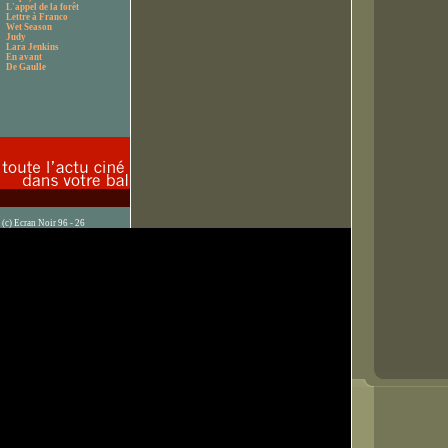
L'appel de la forêt
Lettre à Franco
Wet Season
Judy
Lara Jenkins
En avant
De Gaulle
(c) Ecran Noir 96 - 26