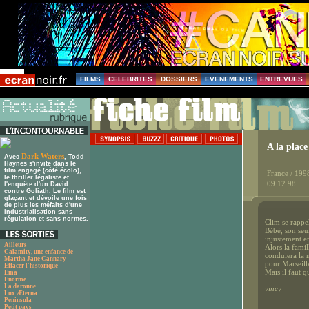
FILMS
CELEBRITES
DOSSIERS
EVENEMENTS
ENTREVUES
A la plac
Dark Waters
Avec
, Todd
Haynes s'invite dans le
film engagé (côté écolo),
France / 199
le thriller légaliste et
09.12.98
l'enquête d'un David
contre Goliath. Le film est
glaçant et dévoile une fois
de plus les méfaits d'une
industrialisation sans
régulation et sans normes.
Clim se rappe
Bébé, son seu
injustement e
Ailleurs
Alors la fami
Calamity, une enfance de
conduiera la 
Martha Jane Cannary
pour Marseill
Effacer l'historique
Mais il faut q
Ema
Enorme
La daronne
vincy
Lux Æterna
Peninsula
Petit pays