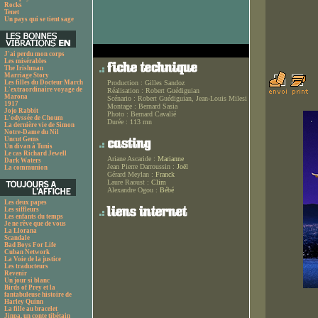
Rocks
Tenet
Un pays qui se tient sage
J'ai perdu mon corps
Les misérables
The Irishman
Marriage Story
Les filles du Docteur March
Production :
Gilles Sandoz
L'extraordinaire voyage de
Réalisation :
Robert Guédiguian
Marona
Scénario :
Robert Guédiguian, Jean-Louis Milesi
1917
Montage :
Bernard Sasia
Jojo Rabbit
Photo :
Bernard Cavalié
L'odyssée de Choum
Durée :
113 mn
La dernière vie de Simon
Notre-Dame du Nil
Uncut Gems
Un divan à Tunis
Le cas Richard Jewell
Ariane Ascaride :
Marianne
Dark Waters
Jean Pierre Darroussin :
Joël
La communion
Gérard Meylan :
Franck
Laure Raoust :
Clim
Alexandre Ogou :
Bébé
Les deux papes
Les siffleurs
Les enfants du temps
Je ne rêve que de vous
La Llorana
Scandale
Bad Boys For Life
Cuban Network
La Voie de la justice
Les traducteurs
Revenir
Un jour si blanc
Birds of Prey et la
fantabuleuse histoire de
Harley Quinn
La fille au bracelet
Jinpa, un conte tibétain