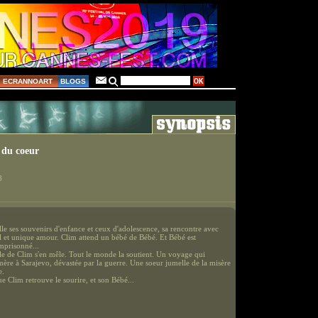
ECRANNOART
BLOGS
e du coeur
8
lle ses souvenirs d'enfance et ceux d'adolescence, sa rencontre avec
l et unique amour. Clim attend un bébé de Bébé. Et Bébé est
mprisonné...
lle de Clim s'en mêle. Tout le monde la soutient. Un voyage qui
mère à Sarajevo, dévastée par la guerre. Une soeur jumelle de la misère
e.
ue Clim retrouve le sourire, et son Bébé...