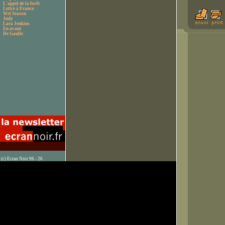
L'appel de la forêt
Lettre à Franco
Wet Season
Judy
Lara Jenkins
En avant
De Gaulle
(c) Ecran Noir 96 - 26