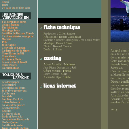
Rocks
Tenet
Un pays qui se tient sage
J'ai perdu mon corps
Les misérables
The Irishman
Marriage Story
Les filles du Docteur March
Production :
Gilles Sandoz
L'extraordinaire voyage de
Réalisation :
Robert Guédiguian
Marona
Scénario :
Robert Guédiguian, Jean-Louis Milesi
1917
Montage :
Bernard Sasia
Jojo Rabbit
Photo :
Bernard Cavalié
L'odyssée de Choum
Durée :
113 mn
Adapté d'un r
La dernière vie de Simon
Notre-Dame du Nil
en a fait une 
Uncut Gems
de se marier a
Un divan à Tunis
Cette romance 
Le cas Richard Jewell
matérialisme, 
Ariane Ascaride :
Marianne
Dark Waters
Jean Pierre Darroussin :
Joël
Sarajevo.
La communion
Gérard Meylan :
Franck
C'est la premi
Laure Raoust :
Clim
si Marseille 
Alexandre Ogou :
Bébé
détruite par l
Détour gonflé
Les deux papes
mais si manic
Les siffleurs
Les enfants du temps
discrète avan
Je ne rêve que de vous
s'offrir les h
La Llorana
A la place du
Scandale
Ascaride, Mey
Bad Boys For Life
service d'un st
Cuban Network
La Voie de la justice
Les traducteurs
vincy
Revenir
Un jour si blanc
Birds of Prey et la
fantabuleuse histoire de
Harley Quinn
La fille au bracelet
Jinpa, un conte tibétain