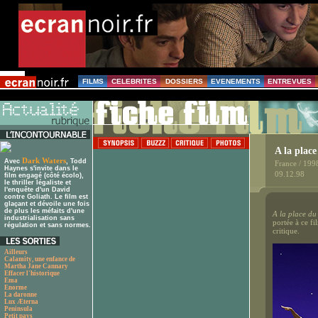
FILMS
CELEBRITES
DOSSIERS
EVENEMENTS
ENTREVUES
A la plac
Dark Waters
Avec
, Todd
France / 199
Haynes s'invite dans le
09.12.98
film engagé (côté écolo),
le thriller légaliste et
l'enquête d'un David
contre Goliath. Le film est
glaçant et dévoile une fois
de plus les méfaits d'une
A la place du
industrialisation sans
portée à ce f
régulation et sans normes.
critique.
Ailleurs
Calamity, une enfance de
Martha Jane Cannary
Effacer l'historique
Ema
Enorme
La daronne
Lux Æterna
Peninsula
Petit pays