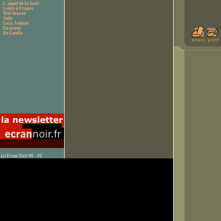
L'appel de la forêt
Lettre à Franco
Wet Season
Judy
Lara Jenkins
En avant
De Gaulle
(c) Ecran Noir 96 - 26