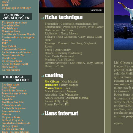
Rocks
Tenet
Un pays qui se tient sage
Paramount
J'ai perdu mon corps
Production :
Centropolis entertainment, Icon
Les misérables
Entertainment, Paramount pictures, Wind Dancer
The Irishman
Distribution :
bac films
Marriage Story
Réalisation :
Nancy Meyers
Les filles du Docteur March
Scénario :
Josh Goldsmith, Cathy Yuspa, Diane
L'extraordinaire voyage de
Drake
Marona
Montage :
Thomas J. Nordberg, Stephen A.
1917
Jojo Rabbit
Rotter
L'odyssée de Choum
Photo :
Dean Cundey
La dernière vie de Simon
Décors :
Rosemary Bradenburg
Notre-Dame du Nil
Son :
Denis Drummond
Uncut Gems
Musique :
Alan Silvestri
Un divan à Tunis
Mel Gibson n’
Directeur artistique :
Gae Buckley, Tony Fanning
Le cas Richard Jewell
Durée :
127 mn
Davey, il a c
Dark Waters
produit, réali
La communion
celui de Meill
qu’il a tenus.
passant par u
:
Nick Marshall
Mel Gibson
romantique. So
Les deux papes
:
Darcy Maguire
Helen Hunt
mieux payés d
Les siffleurs
:
Lola
Marisa Tomei
Les enfants du temps
Le Patriote
.
Mark Feuerstein :
Morgan
Je ne rêve que de vous
Alan Alda :
Dan Wanamaker
Helen Hunt, q
La Llorana
Ashley Johnson :
Alexandra Marshall
important, s’é
Scandale
Lauren Holly :
Gigi
Jamie Buchman
Bad Boys For Life
Loretta Devine :
Flo
rendue célèbr
Cuban Network
La Voie de la justice
meilleur
, rôle
Les traducteurs
prochaine app
Revenir
un futur proj
Un jour si blanc
Birds of Prey et la
valérie
fantabuleuse histoire de
Harley Quinn
La fille au bracelet
Jinpa, un conte tibétain