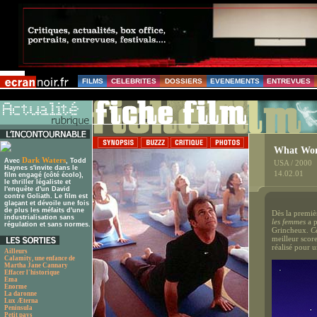
FILMS
CELEBRITES
DOSSIERS
EVENEMENTS
ENTREVUES
What Wom
Dark Waters
Avec
, Todd
USA / 2000
Haynes s'invite dans le
14.02.01
film engagé (côté écolo),
le thriller légaliste et
l'enquête d'un David
contre Goliath. Le film est
glaçant et dévoile une fois
de plus les méfaits d'une
Dès la premiè
industrialisation sans
les femmes
a p
régulation et sans normes.
Grincheux.
C
meilleur score
réalisé pour 
Ailleurs
Calamity, une enfance de
Martha Jane Cannary
Effacer l'historique
Ema
Enorme
La daronne
Lux Æterna
Peninsula
Petit pays