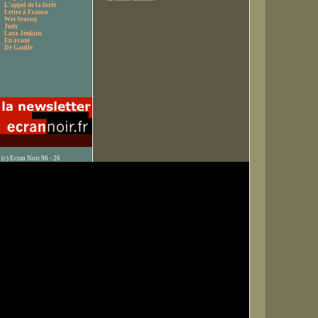
L'appel de la forêt
Lettre à Franco
Wet Season
Judy
Lara Jenkins
En avant
De Gaulle
(c) Ecran Noir 96 - 26