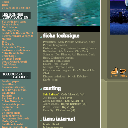
Rocks
Tenet
Un pays qui se tient sage
J'ai perdu mon corps
Les misérables
The Irishman
Marriage Story
Les filles du Docteur March
L'extraordinaire voyage de
Marona
1917
Production :
Sony Pictures Animation, Sony
Jojo Rabbit
Pictures Imageworks
L'odyssée de Choum
Distribution :
Sony Pictures Releasing France
La dernière vie de Simon
Réalisation :
Ash Brannon, Chris Buck
Notre-Dame du Nil
Scénario :
Don Rhymer, Ash Brannon, Chris
Uncut Gems
Buck, Christopher Jenkins
Un divan à Tunis
Montage :
Ivan Bilanco
Le cas Richard Jewell
Décors :
Paul Lasaine
Dark Waters
Musique :
Mychael Danna
La communion
Effets spéciaux :
vagues : Erik Miller et John
Clark
Directeur artistique :
Sylvain Deboissy
Durée :
8 mn
Les deux papes
Les siffleurs
Les enfants du temps
Je ne rêve que de vous
La Llorana
:
Cody Maverick (vo)
Shia LaBeouf
Scandale
Jeff Bridges :
Big Z (vo)
Bad Boys For Life
Zooey Deschanel :
Lani Aliikai (vo)
Cuban Network
James Woods :
Reggie Belafonte (vo)
La Voie de la justice
Pierre Richard :
Big Z (vf)
Les traducteurs
Revenir
Omar Sy :
Chicken Joe (vf)
Un jour si blanc
Birds of Prey et la
fantabuleuse histoire de
Harley Quinn
le site officiel
La fille au bracelet
Jinpa, un conte tibétain
la bande annonce