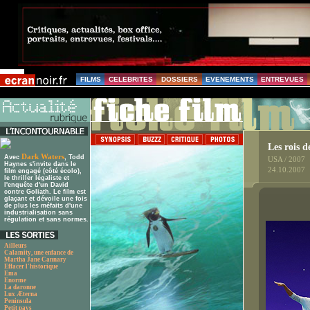
FILMS
CELEBRITES
DOSSIERS
EVENEMENTS
ENTREVUES
Les rois d
Dark Waters
Avec
, Todd
USA / 2007
Haynes s'invite dans le
24.10.2007
film engagé (côté écolo),
le thriller légaliste et
l'enquête d'un David
contre Goliath. Le film est
glaçant et dévoile une fois
de plus les méfaits d'une
industrialisation sans
régulation et sans normes.
Ailleurs
Calamity, une enfance de
Martha Jane Cannary
Effacer l'historique
Ema
Enorme
La daronne
Lux Æterna
Peninsula
Petit pays