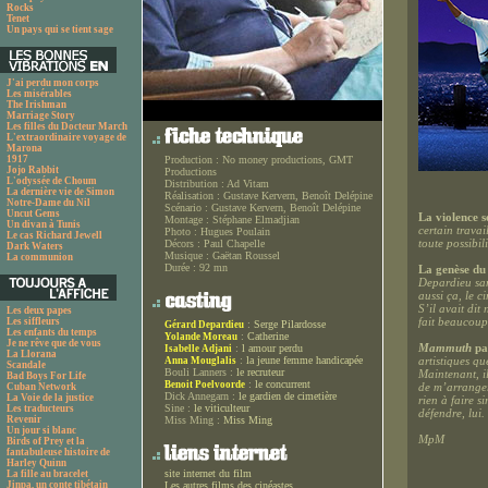
Rocks
Tenet
Un pays qui se tient sage
J'ai perdu mon corps
Les misérables
The Irishman
Marriage Story
Les filles du Docteur March
L'extraordinaire voyage de
Marona
1917
Production :
No money productions, GMT
Jojo Rabbit
Productions
L'odyssée de Choum
Distribution :
Ad Vitam
La dernière vie de Simon
Réalisation :
Gustave Kervern, Benoît Delépine
Notre-Dame du Nil
Scénario :
Gustave Kervern, Benoît Delépine
Uncut Gems
La violence 
Montage :
Stéphane Elmadjian
Un divan à Tunis
certain travai
Photo :
Hugues Poulain
Le cas Richard Jewell
toute possibi
Décors :
Paul Chapelle
Dark Waters
Musique :
Gaëtan Roussel
La communion
Durée :
92 mn
La genèse du
Depardieu sans
aussi ça, le c
S’il avait di
Les deux papes
fait beaucoup 
Les siffleurs
:
Serge Pilardosse
Gérard Depardieu
Les enfants du temps
:
Catherine
Yolande Moreau
Je ne rêve que de vous
Mammuth
pa
:
l amour perdu
Isabelle Adjani
La Llorana
:
la jeune femme handicapée
artistiques qu
Anna Mouglalis
Scandale
Bouli Lanners :
le recruteur
Maintenant, il
Bad Boys For Life
:
le concurrent
Benoit Poelvoorde
de m’arranger
Cuban Network
Dick Annegarn :
le gardien de cimetière
La Voie de la justice
rien à faire s
Sine :
le viticulteur
Les traducteurs
défendre, lui.
Revenir
Miss Ming :
Miss Ming
Un jour si blanc
MpM
Birds of Prey et la
fantabuleuse histoire de
Harley Quinn
site internet du film
La fille au bracelet
Jinpa, un conte tibétain
Les autres films des cinéastes