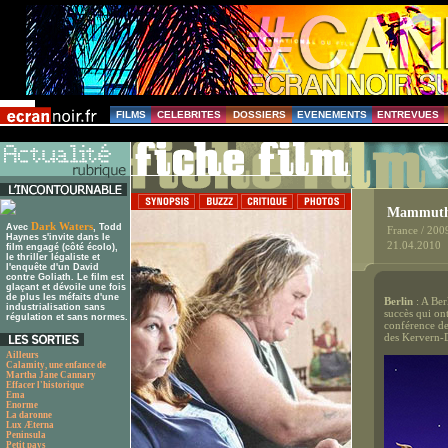
FILMS
CELEBRITES
DOSSIERS
EVENEMENTS
ENTREVUES
Mammut
Dark Waters
Avec
, Todd
France / 200
Haynes s'invite dans le
21.04.2010
film engagé (côté écolo),
le thriller légaliste et
l'enquête d'un David
contre Goliath. Le film est
glaçant et dévoile une fois
de plus les méfaits d'une
Berlin
: A Ber
industrialisation sans
succès qui ont
régulation et sans normes.
conférence de 
des Kervern-De
Ailleurs
Calamity, une enfance de
Martha Jane Cannary
Effacer l'historique
Ema
Enorme
La daronne
Lux Æterna
Peninsula
Petit pays