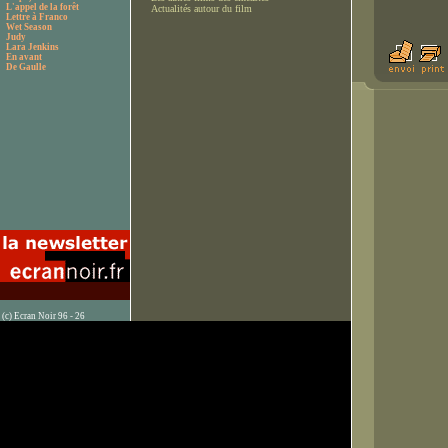
L'appel de la forêt
Actualités autour du film
Lettre à Franco
Wet Season
Judy
Lara Jenkins
En avant
De Gaulle
(c) Ecran Noir 96 - 26