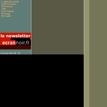
L'appel de la forêt
Lettre à Franco
Wet Season
Judy
Lara Jenkins
En avant
De Gaulle
(c) Ecran Noir 96 - 26