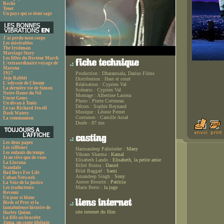
Rocks
Tenet
Un pays qui se tient sage
J'ai perdu mon corps
Les misérables
The Irishman
Marriage Story
Les filles du Docteur March
L'extraordinaire voyage de
Marona
1917
Production :
Dharamsala, Darius Films
Jojo Rabbit
Distribution :
Haut et court
L'odyssée de Choum
Réalisation :
Cyprien Val
La dernière vie de Simon
Scénario :
Cyprien Val
Notre-Dame du Nil
Montage :
Albertine Lastera
Uncut Gems
Photo :
Pierre Cottereau
Un divan à Tunis
Décors :
Sophie Reynaud
Le cas Richard Jewell
Musique :
Léonie Pernet
Dark Waters
Costumes :
Camille Assaf
La communion
Durée :
87 mn
Les deux papes
Les siffleurs
Harmandeep Palminder :
Many
Les enfants du temps
Vikram Sharma :
Kamal
Je ne rêve que de vous
Elisabeth Lando :
Elisabeth, la petite amie
La Llorana
Billel Brima :
Daniel
Scandale
Bilal Baggad :
Sami
Bad Boys For Life
Amandeep Singh :
Sony
Cuban Network
Aurore Broutin :
Patricia
La Voie de la justice
Marie Berto :
la juge
Les traducteurs
Revenir
Un jour si blanc
Birds of Prey et la
fantabuleuse histoire de
site internet du film
Harley Quinn
La fille au bracelet
Jinpa, un conte tibétain