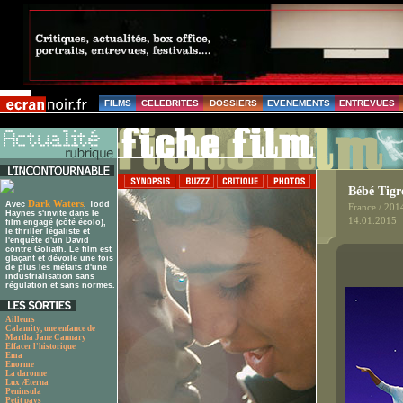
FILMS
CELEBRITES
DOSSIERS
EVENEMENTS
ENTREVUES
Bébé Tigr
Dark Waters
Avec
, Todd
France / 201
Haynes s'invite dans le
14.01.2015
film engagé (côté écolo),
le thriller légaliste et
l'enquête d'un David
contre Goliath. Le film est
glaçant et dévoile une fois
de plus les méfaits d'une
industrialisation sans
régulation et sans normes.
Ailleurs
Calamity, une enfance de
Martha Jane Cannary
Effacer l'historique
Ema
Enorme
La daronne
Lux Æterna
Peninsula
Petit pays