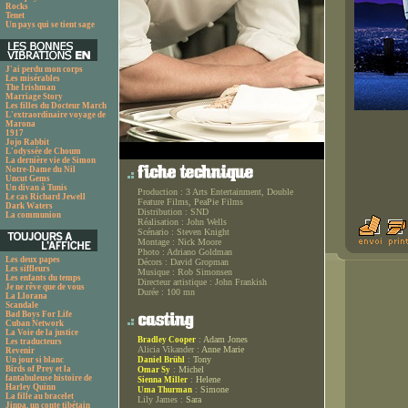
Rocks
Tenet
Un pays qui se tient sage
J'ai perdu mon corps
Les misérables
The Irishman
Marriage Story
Les filles du Docteur March
L'extraordinaire voyage de
Marona
1917
Jojo Rabbit
L'odyssée de Choum
La dernière vie de Simon
Notre-Dame du Nil
Uncut Gems
Un divan à Tunis
Production :
3 Arts Entertainment, Double
Le cas Richard Jewell
Feature Films, PeaPie Films
Dark Waters
Distribution :
SND
La communion
Réalisation :
John Wells
Scénario :
Steven Knight
Montage :
Nick Moore
Photo :
Adriano Goldman
Les deux papes
Décors :
David Gropman
Les siffleurs
Musique :
Rob Simonsen
Les enfants du temps
Directeur artistique :
John Frankish
Je ne rêve que de vous
Durée :
100 mn
La Llorana
Scandale
Bad Boys For Life
Cuban Network
La Voie de la justice
:
Adam Jones
Bradley Cooper
Les traducteurs
Alicia Vikander :
Anne Marie
Revenir
:
Tony
Un jour si blanc
Daniel Brühl
Birds of Prey et la
:
Michel
Omar Sy
fantabuleuse histoire de
:
Helene
Sienna Miller
Harley Quinn
:
Simone
Uma Thurman
La fille au bracelet
Lily James :
Sara
Jinpa, un conte tibétain