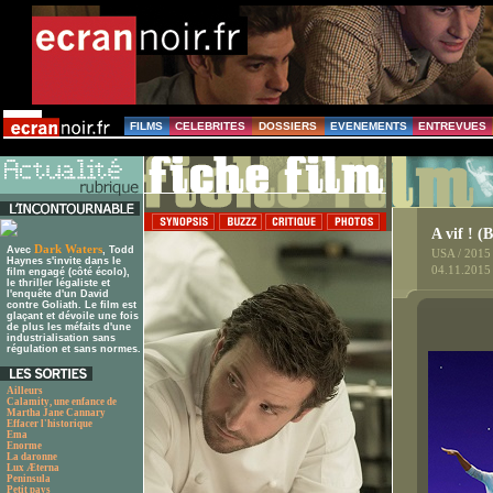
FILMS
CELEBRITES
DOSSIERS
EVENEMENTS
ENTREVUES
A vif ! (
Dark Waters
Avec
, Todd
USA / 2015
Haynes s'invite dans le
04.11.2015
film engagé (côté écolo),
le thriller légaliste et
l'enquête d'un David
contre Goliath. Le film est
glaçant et dévoile une fois
de plus les méfaits d'une
industrialisation sans
régulation et sans normes.
Ailleurs
Calamity, une enfance de
Martha Jane Cannary
Effacer l'historique
Ema
Enorme
La daronne
Lux Æterna
Peninsula
Petit pays