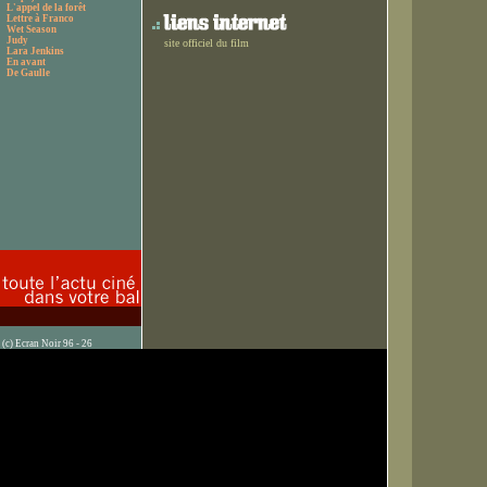
L'appel de la forêt
Lettre à Franco
Wet Season
Judy
site officiel du film
Lara Jenkins
En avant
De Gaulle
(c) Ecran Noir 96 - 26