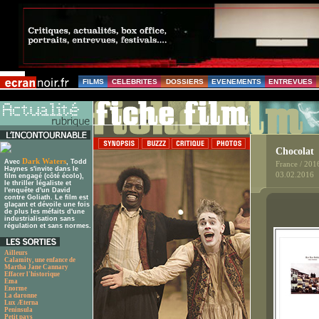
FILMS
CELEBRITES
DOSSIERS
EVENEMENTS
ENTREVUES
Chocolat
Dark Waters
Avec
, Todd
France / 201
Haynes s'invite dans le
03.02.2016
film engagé (côté écolo),
le thriller légaliste et
l'enquête d'un David
contre Goliath. Le film est
glaçant et dévoile une fois
de plus les méfaits d'une
industrialisation sans
régulation et sans normes.
Ailleurs
Calamity, une enfance de
Martha Jane Cannary
Effacer l'historique
Ema
Enorme
La daronne
Lux Æterna
Peninsula
Petit pays