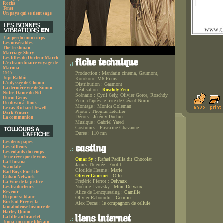
Rocks
Tenet
Un pays qui se tient sage
J'ai perdu mon corps
Les misérables
The Irishman
Marriage Story
Les filles du Docteur March
L'extraordinaire voyage de
Marona
1917
Production :
Mandarin cinéma, Gaumont,
Jojo Rabbit
Korokoro, M6 Films
L'odyssée de Choum
Distribution :
Gaumont
La dernière vie de Simon
Réalisation :
Roschdy Zem
Notre-Dame du Nil
Scénario :
Cyril Gely, Olivier Gorce, Roschdy
Uncut Gems
Zem, d'après le livre de Gérard Noiriel
Un divan à Tunis
Montage :
Monica Coleman
Le cas Richard Jewell
Photo :
Thomas Letellier
Dark Waters
Décors :
Jérémy Duchier
La communion
Musique :
Gabriel Yared
Costumes :
Pascaline Chavanne
Durée :
110 mn
Les deux papes
Les siffleurs
Les enfants du temps
Je ne rêve que de vous
:
Rafael Padilla dit Chocolat
Omar Sy
La Llorana
James Thierrée :
Footit
Scandale
Clotilde Hesme :
Marie
Bad Boys For Life
:
Oller
Olivier Gourmet
Cuban Network
Frédéric Pierrot :
Delvaux
La Voie de la justice
Noémie Lvovsky :
Mme Delvaux
Les traducteurs
Revenir
Alice de Lencquesaing :
Camille
Un jour si blanc
Olivier Rabourdin :
Germier
Birds of Prey et la
Alex Decas :
le compagnon de cellule
fantabuleuse histoire de
Harley Quinn
La fille au bracelet
Jinpa, un conte tibétain