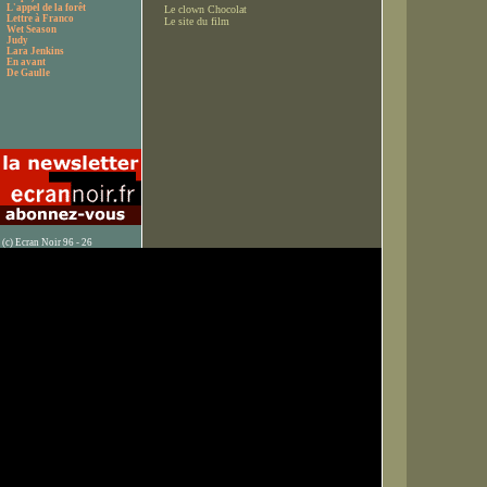
L'appel de la forêt
Le clown Chocolat
Lettre à Franco
Le site du film
Wet Season
Judy
Lara Jenkins
En avant
De Gaulle
(c) Ecran Noir 96 - 26