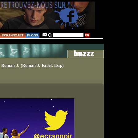
ECRANNOART
BLOGS
e Roman J. (Roman J. Israel, Esq.)