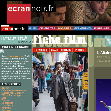
FILMS
CELEBRITES
DOSSIERS
EVENEMENTS
ENTREVUES
L'Affair
Dark Waters
Avec
, Todd
USA / 2017
Haynes s'invite dans le
14.03.2018
film engagé (côté écolo),
le thriller légaliste et
l'enquête d'un David
contre Goliath. Le film est
glaçant et dévoile une fois
de plus les méfaits d'une
industrialisation sans
régulation et sans normes.
Ailleurs
Calamity, une enfance de
Martha Jane Cannary
Effacer l'historique
Ema
Enorme
La daronne
Lux Æterna
Peninsula
Petit pays