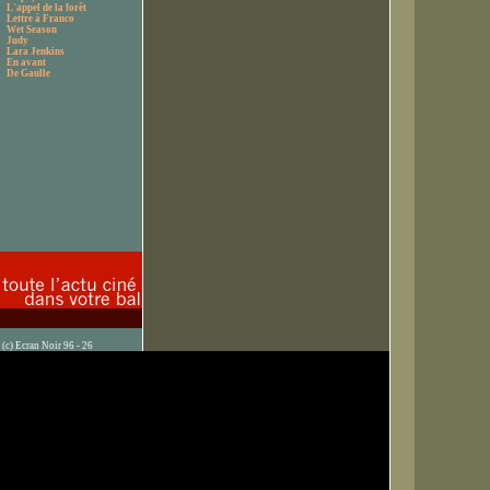
L'appel de la forêt
Lettre à Franco
Wet Season
Judy
Lara Jenkins
En avant
De Gaulle
(c) Ecran Noir 96 - 26