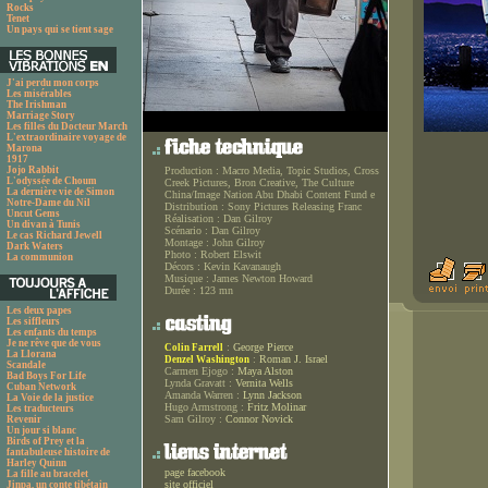
Rocks
Tenet
Un pays qui se tient sage
J'ai perdu mon corps
Les misérables
The Irishman
Marriage Story
Les filles du Docteur March
L'extraordinaire voyage de
Marona
1917
Jojo Rabbit
Production :
Macro Media, Topic Studios, Cross
L'odyssée de Choum
Creek Pictures, Bron Creative, The Culture
La dernière vie de Simon
China/Image Nation Abu Dhabi Content Fund e
Notre-Dame du Nil
Distribution :
Sony Pictures Releasing Franc
Uncut Gems
Réalisation :
Dan Gilroy
Un divan à Tunis
Scénario :
Dan Gilroy
Le cas Richard Jewell
Montage :
John Gilroy
Dark Waters
Photo :
Robert Elswit
La communion
Décors :
Kevin Kavanaugh
Musique :
James Newton Howard
Durée :
123 mn
Les deux papes
Les siffleurs
Les enfants du temps
Je ne rêve que de vous
:
George Pierce
Colin Farrell
La Llorana
:
Roman J. Israel
Denzel Washington
Scandale
Carmen Ejogo :
Maya Alston
Bad Boys For Life
Lynda Gravatt :
Vernita Wells
Cuban Network
Amanda Warren :
Lynn Jackson
La Voie de la justice
Hugo Armstrong :
Fritz Molinar
Les traducteurs
Sam Gilroy :
Connor Novick
Revenir
Un jour si blanc
Birds of Prey et la
fantabuleuse histoire de
Harley Quinn
page facebook
La fille au bracelet
site officiel
Jinpa, un conte tibétain