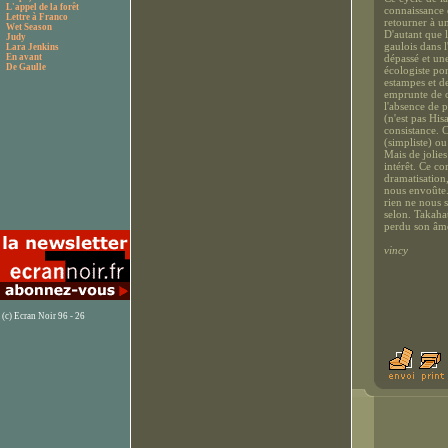
L'appel de la forêt
connaissance d
Lettre à Franco
retourner à un
Wet Season
D'autant que l
Judy
gaulois dans 
Lara Jenkins
En avant
dépassé et une
De Gaulle
écologiste pon
estampes et d
emprunte de c
l'absence de 
(n'est pas Hi
consistance. C
(simpliste) ou
Mais de jolies
intérêt. Ce co
dramatisation
nous envoûte.
rien ne nous 
selon. Takaha
perdu son âme
vincy
(c) Ecran Noir 96 - 26