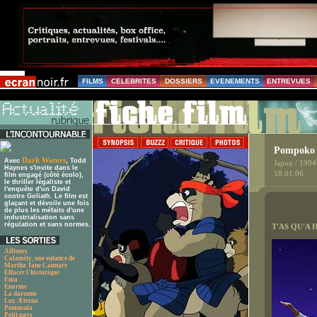
FILMS
CELEBRITES
DOSSIERS
EVENEMENTS
ENTREVUES
Pompoko (
Dark Waters
Avec
, Todd
Japon / 1994
Haynes s'invite dans le
18.01.06
film engagé (côté écolo),
le thriller légaliste et
l'enquête d'un David
contre Goliath. Le film est
glaçant et dévoile une fois
de plus les méfaits d'une
industrialisation sans
régulation et sans normes.
T'AS QU'A 
Ailleurs
Calamity, une enfance de
Martha Jane Cannary
Effacer l'historique
Ema
Enorme
La daronne
Lux Æterna
Peninsula
Petit pays