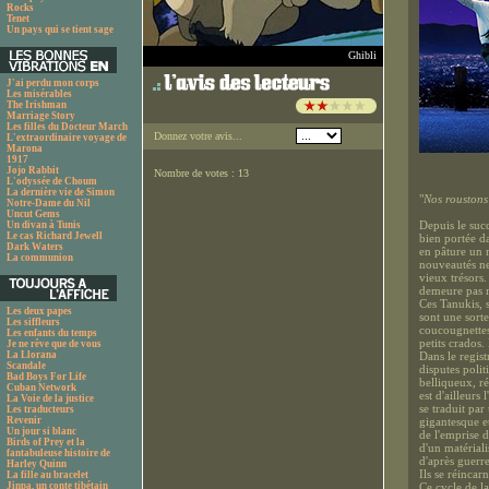
Rocks
Tenet
Un pays qui se tient sage
Ghibli
J'ai perdu mon corps
Les misérables
The Irishman
Marriage Story
Les filles du Docteur March
Donnez votre avis...
L'extraordinaire voyage de
Marona
1917
Jojo Rabbit
Nombre de votes : 13
L'odyssée de Choum
La dernière vie de Simon
"
Nos roustons
Notre-Dame du Nil
Uncut Gems
Depuis le succ
Un divan à Tunis
Le cas Richard Jewell
bien portée da
Dark Waters
en pâture un 
La communion
nouveautés ne 
vieux trésors.
demeure pas m
Ces Tanukis, 
Les deux papes
sont une sort
Les siffleurs
coucougnettes 
Les enfants du temps
petits crados.
Je ne rêve que de vous
La Llorana
Dans le regist
Scandale
disputes polit
Bad Boys For Life
belliqueux, ré
Cuban Network
est d'ailleurs
La Voie de la justice
se traduit pa
Les traducteurs
Revenir
gigantesque et
Un jour si blanc
de l'emprise d
Birds of Prey et la
d'un matérial
fantabuleuse histoire de
d'après guerr
Harley Quinn
Ils se réincar
La fille au bracelet
Jinpa, un conte tibétain
Ce cycle de la