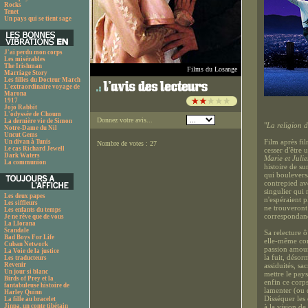
Rocks
Tenet
Un pays qui se tient sage
J'ai perdu mon corps
Les misérables
The Irishman
Films du Losange
Marriage Story
Les filles du Docteur March
L'extraordinaire voyage de
Marona
1917
Jojo Rabbit
L'odyssée de Choum
Donnez votre avis...
La dernière vie de Simon
"
La religion d
Notre-Dame du Nil
Uncut Gems
Film après fil
Un divan à Tunis
Nombre de votes : 27
Le cas Richard Jewell
cesser d'être
Dark Waters
Marie et Juli
La communion
histoire de su
qui bouleversa
contrepied av
singulier qui
Les deux papes
n'espéraient p
Les siffleurs
ne trouveront 
Les enfants du temps
correspondance
Je ne rêve que de vous
La Llorana
Scandale
Sa relecture 
Bad Boys For Life
elle-même cons
Cuban Network
passion amour
La Voie de la justice
la fuit, déso
Les traducteurs
Revenir
assiduités, sa
Un jour si blanc
mettre le pays
Birds of Prey et la
enfin ce corps
fantabuleuse histoire de
lamenter (ou q
Harley Quinn
Disséquer les
La fille au bracelet
Jinpa, un conte tibétain
à la vision d