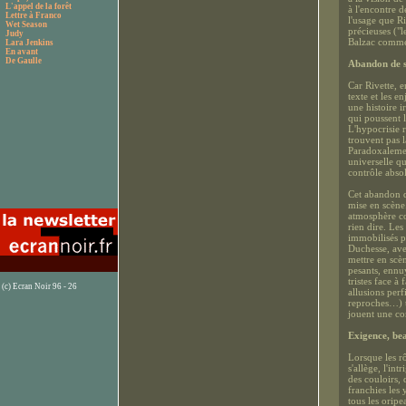
L'appel de la forêt
à l'encontre d
Lettre à Franco
l'usage que Ri
Wet Season
précieuses ("l
Judy
Balzac comme
Lara Jenkins
En avant
De Gaulle
Abandon de s
Car Rivette, e
texte et les e
une histoire i
qui poussent 
L'hypocrisie 
trouvent pas 
Paradoxalemen
universelle qu
contrôle abso
Cet abandon de
mise en scène.
atmosphère co
rien dire. Les
immobilisés p
Duchesse, avec
mettre en scè
pesants, ennu
tristes face à
(c) Ecran Noir 96 - 26
allusions perf
reproches…) t
jouent une co
Exigence, bea
Lorsque les rô
s'allège, l'in
des couloirs, 
franchies les 
tous les oripe