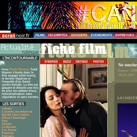
FILMS
CELEBRITES
DOSSIERS
EVENEMENTS
ENTREVUES
Ne touche
Dark Waters
Avec
, Todd
France / 200
Haynes s'invite dans le
28.03.2007
film engagé (côté écolo),
le thriller légaliste et
l'enquête d'un David
contre Goliath. Le film est
glaçant et dévoile une fois
de plus les méfaits d'une
industrialisation sans
régulation et sans normes.
LA COQUET
Ailleurs
Calamity, une enfance de
Martha Jane Cannary
Effacer l'historique
Ema
Enorme
La daronne
Lux Æterna
Peninsula
Petit pays