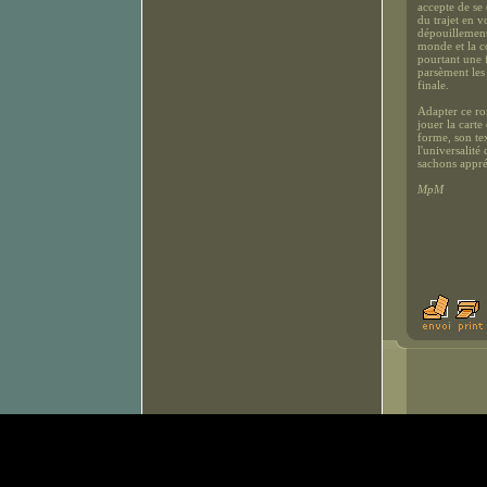
accepte de se 
du trajet en vo
dépouillement 
monde et la c
pourtant une 
parsèment les 
finale.
Adapter ce ro
jouer la carte
forme, son tex
l'universalité
sachons appréc
MpM