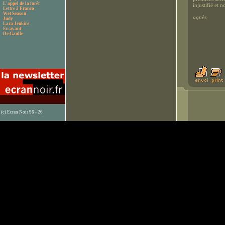
L'appel de la forêt
injustifié et
Lettre à Franco
Wet Season
agnès
Judy
Lara Jenkins
En avant
De Gaulle
(c) Ecran Noir 96 - 26