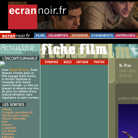
FILMS
CELEBRITES
DOSSIERS
EVENEMENTS
ENTREVUES
K-Pax
Dark Waters
Avec
, Todd
USA / 2001
Haynes s'invite dans le
08.05.02
film engagé (côté écolo),
le thriller légaliste et
l'enquête d'un David
contre Goliath. Le film est
glaçant et dévoile une fois
de plus les méfaits d'une
industrialisation sans
régulation et sans normes.
ENNUI VEN
Ailleurs
Calamity, une enfance de
Martha Jane Cannary
Effacer l'historique
Ema
Enorme
La daronne
Lux Æterna
Peninsula
Petit pays