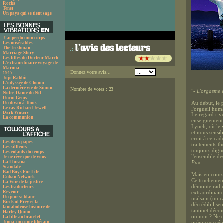
Rocks
Tenet
Un pays qui se tient sage
J'ai perdu mon corps
Les misérables
The Irishman
Marriage Story
Les filles du Docteur March
L'extraordinaire voyage de
Marona
Donnez votre avis...
1917
Jojo Rabbit
L'odyssée de Choum
La dernière vie de Simon
Nombre de votes : 23
"
- L'orgasme 
Notre-Dame du Nil
Uncut Gems
Au début, le p
Un divan à Tunis
Le cas Richard Jewell
l'orgueil huma
Dark Waters
Le regard riv
La communion
enseignement
Lynch, où le v
et nous sensib
croit à ce ca
Les deux papes
traitements th
Les siffleurs
toujours digne
Les enfants du temps
l'ensemble de
Je ne rêve que de vous
La Llorana
Pax
.
Scandale
Bad Boys For Life
Mais en cours
Cuban Network
Ce truchement 
La Voie de la justice
démonte radica
Les traducteurs
Revenir
extraordinair
Un jour si blanc
malsain (un c
Birds of Prey et la
décrédibilisen
fantabuleuse histoire de
tantinet décon
Harley Quinn
ou non ? Ne d
La fille au bracelet
Jinpa, un conte tibétain
prémices scén