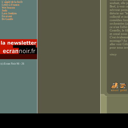
L'appel de la forêt
souhait, elle
Lettre à Franco
Bref, à voir c
Wet Season
névrose perma
Judy
théorie sur "l
Lara Jenkins
En avant
collectif et i
De Gaulle
comédies finis
orchestrées (j
ce n'est l'eff
Costello, le f
et censé nous
C'est évidemme
montage? Au d
aller voir Cél
pour nous invi
vincy
(c) Ecran Noir 96 - 26