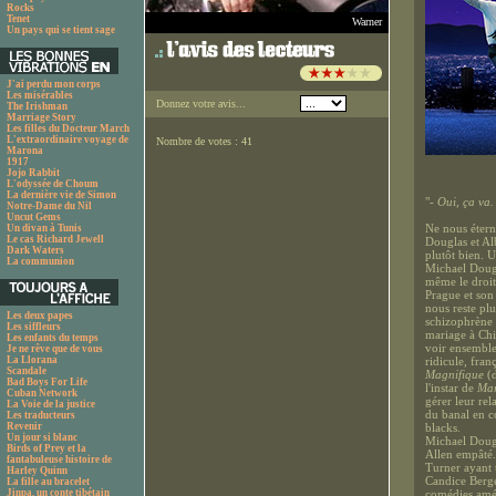
Rocks
Tenet
Warner
Un pays qui se tient sage
J'ai perdu mon corps
Les misérables
Donnez votre avis...
The Irishman
Marriage Story
Les filles du Docteur March
L'extraordinaire voyage de
Nombre de votes : 41
Marona
1917
Jojo Rabbit
L'odyssée de Choum
La dernière vie de Simon
"
- Oui, ça va.
Notre-Dame du Nil
Uncut Gems
Ne nous étern
Un divan à Tunis
Le cas Richard Jewell
Douglas et Al
Dark Waters
plutôt bien. 
La communion
Michael Dougl
même le droit
Prague et son 
nous reste pl
Les deux papes
schizophrène e
Les siffleurs
mariage à Chi
Les enfants du temps
voir ensemble
Je ne rêve que de vous
La Llorana
ridicule, fran
Scandale
Magnifique
(d
Bad Boys For Life
l'instar de
Mar
Cuban Network
gérer leur rel
La Voie de la justice
du banal en c
Les traducteurs
Revenir
blacks.
Un jour si blanc
Michael Dougl
Birds of Prey et la
Allen empâté.
fantabuleuse histoire de
Turner ayant 
Harley Quinn
Candice Berge
La fille au bracelet
Jinpa, un conte tibétain
comédies amér