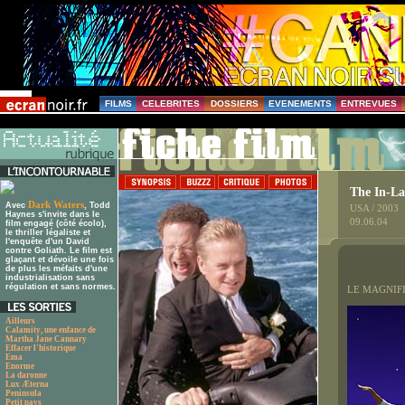
FILMS
CELEBRITES
DOSSIERS
EVENEMENTS
ENTREVUES
The In-La
Dark Waters
Avec
, Todd
USA / 2003
Haynes s'invite dans le
09.06.04
film engagé (côté écolo),
le thriller légaliste et
l'enquête d'un David
contre Goliath. Le film est
glaçant et dévoile une fois
de plus les méfaits d'une
industrialisation sans
régulation et sans normes.
LE MAGNIFI
Ailleurs
Calamity, une enfance de
Martha Jane Cannary
Effacer l'historique
Ema
Enorme
La daronne
Lux Æterna
Peninsula
Petit pays