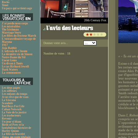
Rocks
Tenet
Un pays qui se tient sage
20th Century Fox
J'ai perdu mon corps
Les misérables
The Irishman
Marriage Story
Les filles du Docteur March
L'extraordinaire voyage de
Marona
Donnez votre avis...
1917
Jojo Rabbit
L'odyssée de Choum
Nombre de votes : 18
La dernière vie de Simon
« - Tu est un c
Notre-Dame du Nil
Uncut Gems
Existe-t-il d
Un divan à Tunis
Le cas Richard Jewell
les cerises sa
Dark Waters
croire Alex P
La communion
par d'ignoble
leur nouveau 
les humains v
gnomes métalli
Les deux papes
puissant et pa
Les siffleurs
Smith redoubl
Les enfants du temps
l’arrière tra
Je ne rêve que de vous
La Llorana
moments de br
Scandale
crédule et le
Bad Boys For Life
blockbuster ha
Cuban Network
La Voie de la justice
Dans
I, Robot
Les traducteurs
Revenir
compris un scr
Un jour si blanc
L’opposition 
Birds of Prey et la
avilissante et
fantabuleuse histoire de
stade de la si
Harley Quinn
dominateurs r
La fille au bracelet
Jinpa, un conte tibétain
mâtée. La fili