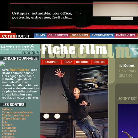
FILMS
CELEBRITES
DOSSIERS
EVENEMENTS
ENTREVUES
I, Robot
Dark Waters
Avec
, Todd
USA / 2003
Haynes s'invite dans le
28.07.04
film engagé (côté écolo),
le thriller légaliste et
l'enquête d'un David
contre Goliath. Le film est
glaçant et dévoile une fois
de plus les méfaits d'une
industrialisation sans
régulation et sans normes.
SONNY EST
Ailleurs
Calamity, une enfance de
Martha Jane Cannary
Effacer l'historique
Ema
Enorme
La daronne
Lux Æterna
Peninsula
Petit pays