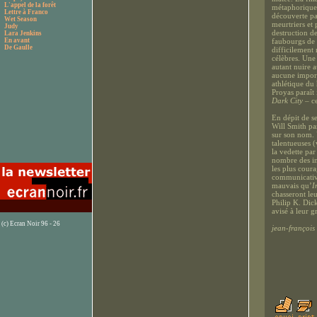
L'appel de la forêt
métaphorique d
Lettre à Franco
découverte pa
Wet Season
meurtriers et 
Judy
destruction d
Lara Jenkins
En avant
faubourgs de 
De Gaulle
difficilement
célèbres. Une
autant nuire a
aucune import
athlétique du
Proyas paraît
Dark City
– ce
En dépit de se
Will Smith pa
sur son nom. 
talentueuses (
la vedette par
nombre des in
les plus cour
communicative
mauvais qu’
I
chasseront le
Philip K. Dic
avisé à leur gr
(c) Ecran Noir 96 - 26
jean-françois