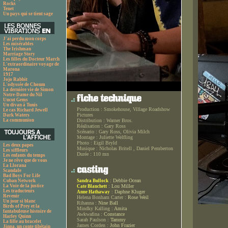
Rocks
Tenet
Un pays qui se tient sage
J'ai perdu mon corps
Les misérables
The Irishman
Marriage Story
Les filles du Docteur March
L'extraordinaire voyage de
Marona
1917
Jojo Rabbit
L'odyssée de Choum
La dernière vie de Simon
Notre-Dame du Nil
Uncut Gems
Un divan à Tunis
Production :
Smokehouse, Village Roadshow
Le cas Richard Jewell
Pictures
Dark Waters
La communion
Distribution :
Warner Bros.
Réalisation :
Gary Ross
Scénario :
Gary Ross, Olivia Milch
Montage :
Juliette Welfling
Photo :
Eigil Bryld
Les deux papes
Musique :
Nicholas Britell , Daniel Pemberton
Les siffleurs
Durée :
110 mn
Les enfants du temps
Je ne rêve que de vous
La Llorana
Scandale
Bad Boys For Life
:
Debbie Ocean
Cuban Network
Sandra Bullock
La Voie de la justice
:
Lou Miller
Cate Blanchett
Les traducteurs
:
Daphne Kluger
Anne Hathaway
Revenir
Helena Bonham Carter :
Rose Weil
Un jour si blanc
Rihanna :
Nine Ball
Birds of Prey et la
Mindky Kalling :
Amita
fantabuleuse histoire de
Awkwafina :
Constance
Harley Quinn
Sarah Paulson :
Tammy
La fille au bracelet
James Corden :
John Frazier
Jinpa, un conte tibétain