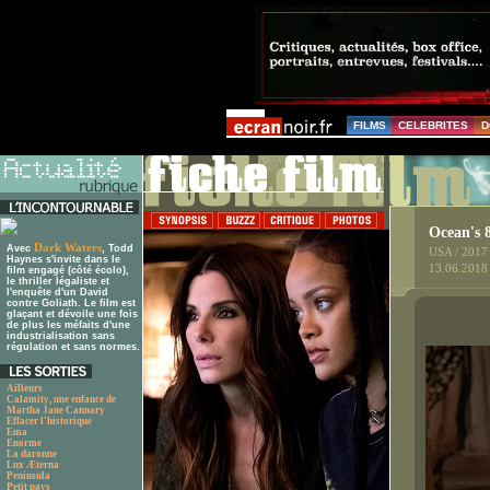
FILMS
CELEBRITES
D
Ocean's 
Dark Waters
Avec
, Todd
USA / 2017
Haynes s'invite dans le
13.06.2018
film engagé (côté écolo),
le thriller légaliste et
l'enquête d'un David
contre Goliath. Le film est
glaçant et dévoile une fois
de plus les méfaits d'une
industrialisation sans
régulation et sans normes.
Ailleurs
Calamity, une enfance de
Martha Jane Cannary
Effacer l'historique
Ema
Enorme
La daronne
Lux Æterna
Peninsula
Petit pays