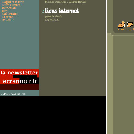
Richard Armitage :
Claude Becker
L'appel de la forêt
Lettre à Franco
Wet Season
Judy
Lara Jenkins
page facebook
En avant
site officiel
De Gaulle
(c) Ecran Noir 96 - 26