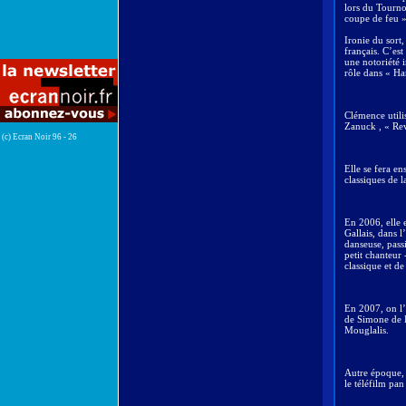
lors du Tourno
coupe de feu »
Ironie du sort
français. C’est
une notoriété 
rôle dans « Ha
Clémence utilis
Zanuck , « Rev
(c) Ecran Noir 96 - 26
Elle se fera en
classiques de l
En 2006, elle
Gallais, dans
danseuse, passi
petit chanteur
classique et d
En 2007, on l’
de Simone de B
Mouglalis.
Autre époque, a
le téléfilm pa