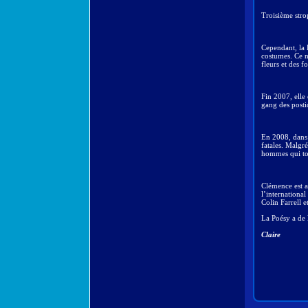
Troisième stro
Cependant, la P
costumes. Ce n’
fleurs et des 
Fin 2007, elle
gang des posti
En 2008, dans 
fatales. Malgr
hommes qui to
Clémence est a
l’internationa
Colin Farrell e
La Poésy a de l
Claire