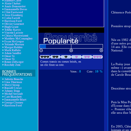
Isabelle Carré
Alain Chabat
Anaïs Demoustier
Emmanuelle Devos
Clémence Poés
Clint Eastwood
Jesse Eisenberg
Colin Farrell
Harrison Ford
Olivier Gourmet
Première stroph
Hugh Grant
Tchéky Karyo
Vincent Lacoste
Chiara Mastroianni
Matthew McConaughey
Née en 1982 d'
Ewan McGregor
d'une mère pro
Yolande Moreau
14 ans. Elle c
Margot Robbie
National.
Mark Ruffalo
Adam Sandler
Omar Sy
Omar Sy
Coeurs transis ou coeurs brisés, en
Renee Zellweger
La Poésy joue 
un clic fixez sa cote.
Roschdy Zem
même ») avant 
dans la comédi
8
10 %
Votes :
Cote :
de Carole Bou
Juliette Binoche
Uma Thurman
Meryl Streep
Russell Crowe
Deuxième strop
Johnny Depp
Michel Serrault
Cate Blanchett
Emmanuelle Béart
Puis la Miss P
George Clooney
d'Ecosse dans
Harrison Ford
». Premier rôl
elle sera élue 
En 2005, Cléme
lointain et un