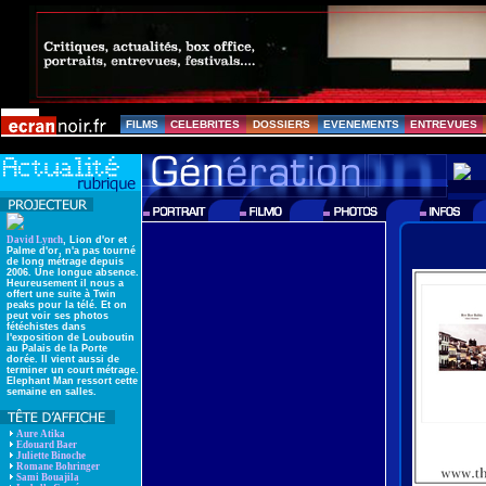
FILMS
CELEBRITES
DOSSIERS
EVENEMENTS
ENTREVUES
David Lynch
, Lion d'or et
Palme d'or, n'a pas tourné
de long métrage depuis
2006. Une longue absence.
Heureusement il nous a
offert une suite à Twin
peaks pour la télé. Et on
peut voir ses photos
fétéchistes dans
l'exposition de Louboutin
au Palais de la Porte
dorée. Il vient aussi de
terminer un court métrage.
Elephant Man ressort cette
semaine en salles.
Aure Atika
Edouard Baer
Juliette Binoche
Romane Bohringer
Sami Bouajila