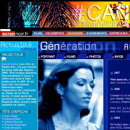
FILMS
CELEBRITES
DOSSIERS
EVENEMENTS
ENTREVUES
David Lynch
, Lion d'or et
Palme d'or, n'a pas tourné
de long métrage depuis
2007
2006. Une longue absence.
Heureusement il nous a
offert une suite à Twin
Vent mauvais
, 
peaks pour la télé. Et on
avec
Jonathan Za
peut voir ses photos
fétéchistes dans
2006
l'exposition de Louboutin
au Palais de la Porte
Comme t'y es be
dorée. Il vient aussi de
avec Marthe Vill
terminer un court métrage.
Laroque
, Franci
Elephant Man ressort cette
semaine en salles.
OSS 117, Le Ca
avec
Jean Dujard
Aure Atika
2004
Edouard Baer
Juliette Binoche
De battre mon c
Romane Bohringer
avec #132, Emma
Sami Bouajila