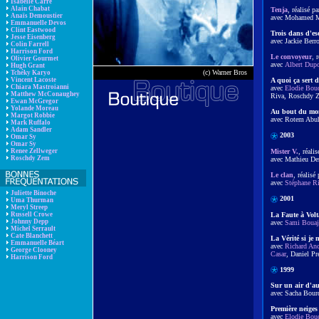
Isabelle Carré
Alain Chabat
Tenja
, réalisé p
Anaïs Demoustier
avec Mohamed 
Emmanuelle Devos
Clint Eastwood
Trois dans d'es
Jesse Eisenberg
avec Jackie Berr
Colin Farrell
Harrison Ford
Le convoyeur
, 
Olivier Gourmet
avec
Albert Dupo
Hugh Grant
(c) Warner Bros
Tchéky Karyo
Vincent Lacoste
A quoi ça sert d
Chiara Mastroianni
avec
Elodie Bou
Matthew McConaughey
Riva, Roschdy 
Ewan McGregor
Yolande Moreau
Au bout du mo
Margot Robbie
avec Rotem Abuh
Mark Ruffalo
Adam Sandler
2003
Omar Sy
Omar Sy
Mister V.
, réali
Renee Zellweger
Roschdy Zem
avec Mathieu De
Le clan
, réalisé
avec
Stéphane R
Juliette Binoche
2001
Uma Thurman
Meryl Streep
La Faute à Volt
Russell Crowe
Johnny Depp
avec
Sami Bouaj
Michel Serrault
Cate Blanchett
La Vérité si je 
Emmanuelle Béart
avec
Richard An
George Clooney
Casar
, Daniel Pr
Harrison Ford
1999
Sur un air d'au
avec Sacha Bour
Première neiges
avec
Elodie Bou