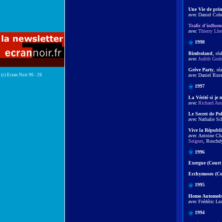
Une Vie de prin
avec Daniel Cohe
Trafic d'influen
avec
Thierry Lhe
1998
Bimboland
, réa
avec
Judith Godr
Grève Party
, ré
avec Daniel Rus
(c) Ecran Noir 96 - 26
1997
La Vérité si je 
avec
Richard An
Le Secret de Pol
avec Nathalie S
Vive la Républ
avec Antoine Ch
Seigner
, Rosch
1996
Exergue (Court
Ecchymoses (Co
1995
Homo Automobil
avec Frédéric Le
1994