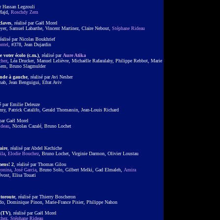
ar Hassan Legzouli
Majd,
Roschdy Zem
claves
, réalisé par Gaël Morel
oyer, Samuel Labarthe, Vincent Martinez, Claire Nebout,
Stéphane Rideau
réalisé par Nicolas Boukhrief
ntel
, #378, Jean Dujardin
e voter écolo (c.m.)
, réalisé par
Aure Atika
chez
, Léa Drucker, Manuel Lelièvre, Michaëlle Rafaralahy, Philippe Rebbot, Marie
Zem, Bruno Slagmulder
nde à gauche
, réalisé par Avi Nesher
ab, Jean Benguigui, Efrat Aviv
sé par Emilie Deleuze
my, Patrick Catalifo, Gerald Thomassin, Jean-Louis Richard
 par Gaël Morel
ideau
, Nicolas Cazalé, Bruno Lochet
aire
, réalisé par Abdel Kechiche
ila
,
Elodie Bouchez
, Bruno Lochet, Virginie Darmon, Olivier Loustau
mens! 2
, réalisé par Thomas Gilou
conina
,
José Garcia
, Bruno Solo, Gilbert Melki, Gad Elmaleh,
Amira
évost, Elisa Touati
toroute
, réalisé par Thierry Boscheron
do, Dominique Pinon, Marie-France Pisier, Philippe Nahon
 (TV)
, réalisé par Gaël Morel
chez
,
Stéphane Rideau