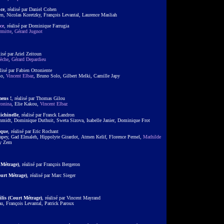
ce
, réalisé par Daniel Cohen
n, Nicolas Koretzky, François Levantal, Laurence Masliah
ce
, réalisé par Dominique Farrugia
rmitte
,
Gérard Jugnot
lisé par Ariel Zeitoun
èche
,
Gérard Depardieu
alisé par Fabien Ottoniente
so,
Vincent Elbaz
, Bruno Solo, Gilbert Melki, Camille Japy
mens !
, réalisé par Thomas Gilou
conina
, Elie Kakou,
Vincent Elbaz
ichinelle
, réalisé par Franck Landron
chmidt, Dominique Duthuit, Sweta Sizova, Isabelle Janier, Dominique Frot
ique
, réalisé par Eric Rochant
apey, Gad Elmaleh, Hippolyte Girardot, Atmen Kelif, Florence Pernel,
Mathilde
dy Zem
 Métrage)
, réalisé par François Bergeron
urt Métrage)
, réalisé par Marc Sieger
is (Court Métrage)
, réalisé par Vincent Mayrand
au, François Levantal, Patrick Paroux