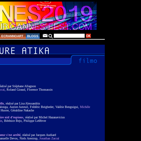
ECRANNOART
BLOGS
réalisé par Stéphane Allagnon
ccaï
, Roland Giraud, Florence Thomassin
lle
, réalisé par Lisa Alessandrin
alonga, Aurore Auteuil, Frédéric Beigbeder, Valérie Benguigui,
Michèle
s Huster, Géraldine Nakache
ire nid d’espions
, réalisé par Michel Hazanavicius
in
, Bérénice Bejo, Philippe Lefèbvre
œur s'est arrêté
, réalisé par Jacques Audiard
nuelle Devos, Niels Arestrup,
Jonathan Zaccaï