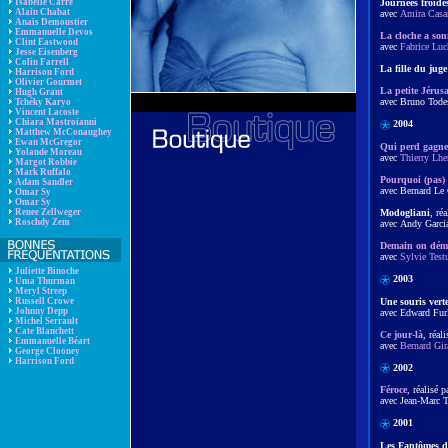
Isabelle Carré
Journées froide
Alain Chabat
avec
Amira Casa
Anaïs Demoustier
Emmanuelle Devos
La cloche a son
Clint Eastwood
avec
Fabrice Luc
Jesse Eisenberg
Colin Farrell
La fille du jug
Harrison Ford
Olivier Gourmet
La petite Jérus
Hugh Grant
avec Bruno Tode
Tchéky Karyo
Vincent Lacoste
Chiara Mastroianni
2004
Matthew McConaughey
Ewan McGregor
Qui perd gagne
Yolande Moreau
avec
Thierry Lhe
Margot Robbie
Mark Ruffalo
Pourquoi (pas) 
Adam Sandler
avec Bernard Le
Omar Sy
Omar Sy
Modogliani
, ré
Renee Zellweger
Roschdy Zem
avec Andy Garc
Demain on dém
avec
Sylvie Test
Juliette Binoche
2003
Uma Thurman
Meryl Streep
Une souris vert
Russell Crowe
Johnny Depp
avec Edward Fur
Michel Serrault
Cate Blanchett
Ce jour-là
, réal
Emmanuelle Béart
avec
Bernard Gir
George Clooney
Harrison Ford
2002
Féroce
, réalisé 
avec Jean-Marc T
2001
Les Fantômes 