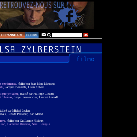
ECRANNOART
BLOGS
s sentiments
, réalisé par Jean-Marc Moutout
ulu
, Jacques Bonnaffé, Hiam Abbass
s que je t'aime
, réalisé par Philippe Claudel
tt Thomas
, Serge Hazanavicius, Laurent Grévill
réalisé par Michel Leclerc
esnais, Claude Brasseur, Kad Merad
erre
, réalisé par Guillaume Nicloux
lucci
,
Catherine Deneuve
,
Sami Bouajila