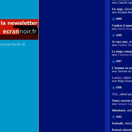
avec Camille Jap
Un ange
, réalis
avec Richard Be
2000
Combat d'amou
avec
Melvil Pou
1999
Je veux tout
, ré
(c) Ecran Noir 96 - 26
avec
Frédéric Die
Le temps retrou
avec
Catherine 
1997
L'homme est un
avec Antoine de
Lautrec
, réalis
avec Régis Roy
1996
XXL
, réalisé pa
Tenue correcte e
avec
Jacques Ga
Metroland
, réa
1995
Farinelli
, réali
Portrait chinois