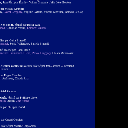
y, Jean-Philippe Ecoffey, Vahina Giocante, Julia Lévy-Boeken
é par Miguel Courtois
rry,
Pascal Greggory
, Virginie Lanoue, Vincent Martinez, Bernard Le Coq
r en songe
, réalisé par Raoul Ruiz
paud
, Christian Vadim,
Lambert Wilson
alisé par Guila Braoudé
fenthal
, Sonia Vollereaux, Patrick Braoudé
vé
, réalisé par Raoul Ruiz
Deneuve
,
Emmanuelle Béart
,
Pascal Greggory
, Chiara Mastroianni
e femme comme les autres
, réalisé par Jean-Jacques Zilbermann
 Caunes
é par Roger Planchon
er, Anémone, Claude Rich
r Ariel Zeitoun
xigée
, réalisé par Philippe Lioret
mblin
, Zabou,
Jean Yanne
lisé par Philippe Tsadil
sé par Gérard Corbiau
, réalisé par Martine Dugowson