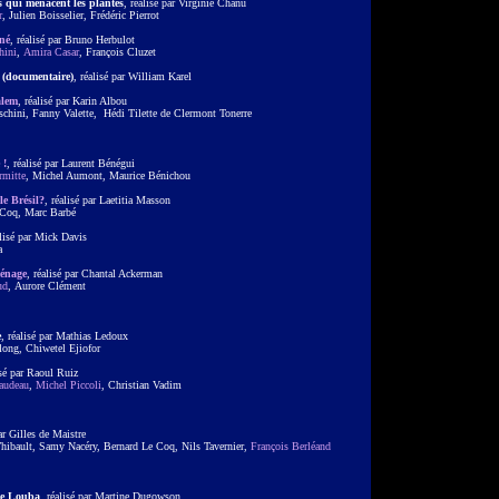
s qui menacent les plantes
, réalisé par Virginie Chanu
r
, Julien Boisselier, Frédéric Pierrot
né
, réalisé par Bruno Herbulot
hini
,
Amira Casar
, François Cluzet
e (documentaire)
, réalisé par William Karel
alem
, réalisé par Karin Albou
schini, Fanny Valette, Hédi Tilette de Clermont Tonerre
 !
, réalisé par Laurent Bénégui
rmitte
, Michel Aumont, Maurice Bénichou
le Brésil?
, réalisé par Laetitia Masson
 Coq, Marc Barbé
alisé par Mick Davis
ia
énage
, réalisé par Chantal Ackerman
ud
, Aurore Clément
e
, réalisé par Mathias Ledoux
long, Chiwetel Ejiofor
isé par Raoul Ruiz
audeau
,
Michel Piccoli
, Christian Vadim
par Gilles de Maistre
hibault, Samy Nacéry, Bernard Le Coq, Nils Tavernier,
François Berléand
de Louba
, réalisé par Martine Dugowson