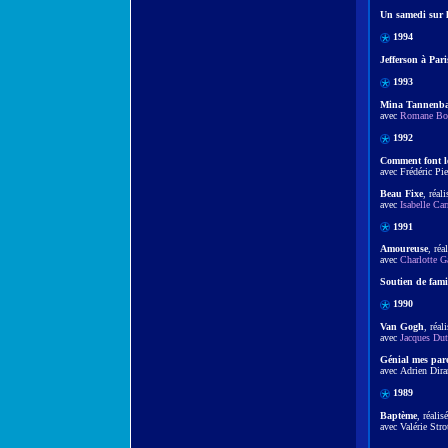
Un samedi sur l
1994
Jefferson à Pari
1993
Mina Tannenb
avec
Romane Boh
1992
Comment font l
avec Frédéric Pi
Beau Fixe
, réal
avec
Isabelle Car
1991
Amoureuse
, réa
avec
Charlotte G
Soutien de fami
1990
Van Gogh
, réal
avec
Jacques Dut
Génial mes pare
avec Adrien Dir
1989
Baptème
, réalis
avec Valérie Str