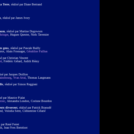
a Terre
, réalisé par Diane Bertrand
s
, réalisé par James Ivory
aum
, réalisé par Martine Dugowson
ringer
, Hugues Quester, Niels Tavernier
es gens
, réalisé par Pascale Bailly
errot, Alain Fromager,
Géraldine Pailhas
isé par Christian Vincent
ré
, Frédéric Gélard, Judith Rémy
lisé par Jacques Doillon
ainsbourg
,
Yvan Attal
, Thomas Langmann
lle
, réalisé par Simon Reggiani
isé par Maurice Pialat
ronc
, Alexandra London, Corinne Bourdon
nts divorcent
, réalisé par Patrick Braoudé
and, Volodia Serre, Clémentine Célarié
é par René Ferret
oth, Jean-Yves Berteloot