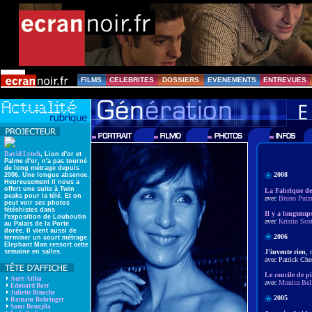
FILMS
CELEBRITES
DOSSIERS
EVENEMENTS
ENTREVUES
David Lynch
, Lion d'or et
Palme d'or, n'a pas tourné
de long métrage depuis
2008
2006. Une longue absence.
Heureusement il nous a
offert une suite à Twin
La Fabrique de
peaks pour la télé. Et on
avec
Bruno Putz
peut voir ses photos
fétéchistes dans
Il y a longtemp
l'exposition de Louboutin
avec
Kristin Sco
au Palais de la Porte
dorée. Il vient aussi de
2006
terminer un court métrage.
Elephant Man ressort cette
semaine en salles.
J'invente rien
, 
avec Patrick Ch
Le concile de pi
Aure Atika
avec
Monica Bel
Edouard Baer
Juliette Binoche
2005
Romane Bohringer
Sami Bouajila