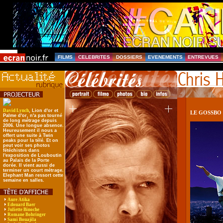
FILMS
CELEBRITES
DOSSIERS
EVENEMENTS
ENTREVUES
David Lynch
, Lion d'or et
LE GOSSBO
Palme d'or, n'a pas tourné
de long métrage depuis
2006. Une longue absence.
Heureusement il nous a
offert une suite à Twin
peaks pour la télé. Et on
peut voir ses photos
fétéchistes dans
l'exposition de Louboutin
au Palais de la Porte
dorée. Il vient aussi de
terminer un court métrage.
Elephant Man ressort cette
semaine en salles.
Aure Atika
Edouard Baer
Juliette Binoche
Romane Bohringer
Sami Bouajila