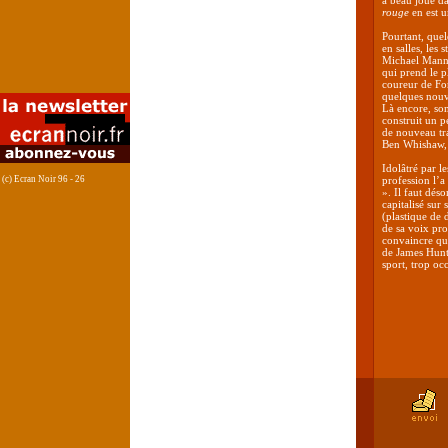
a beau joué da
rouge
en est u
Pourtant, que
en salles, les 
Michael Mann
qui prend le p
coureur de Fo
quelques nouve
Là encore, son
construit un p
de nouveau tra
Ben Whishaw, 
Idolâtré par l
(c) Ecran Noir 96 - 26
profession l’
». Il faut déso
capitalisé sur
(plastique de 
de sa voix pro
convaincre qu’
de James Hunt
sport, trop occ