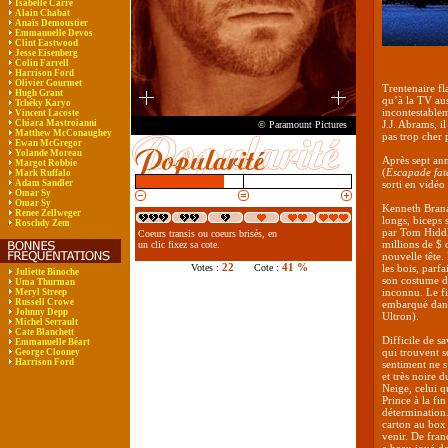
Isabelle Carré
Alain Chabat
Anaïs Demoustier
Emmanuelle Devos
Clint Eastwood
Jesse Eisenberg
Colin Farrell
Harrison Ford
Olivier Gourmet
Trentenaire fl
Hugh Grant
qu’à la TV aus
Tchéky Karyo
incontestablem
Vincent Lacoste
Chiara Mastroianni
J.J. Abrams, i
© Paramount Pictures
Matthew McConaughey
pas trop cher 
Ewan McGregor
Yolande Moreau
Après sept ann
Margot Robbie
(
Escapade fat
Mark Ruffalo
Adam Sandler
sorti en vidéo 
Omar Sy
Omar Sy
Kenneth Branag
Renee Zellweger
longs, biceps 
Roschdy Zem
par Tom Hiddle
Coeurs transis ou coeurs brisés, en
millions de $ d
un clic fixez sa cote.
nouvelle tête.
22
41 %
Votes :
Cote :
les bois, parf
Juliette Binoche
son costume 
Uma Thurman
inconnu. Le fi
Meryl Streep
Russell Crowe
embarqué dans
Johnny Depp
Ultron).
Michel Serrault
Cate Blanchett
Difficile de s
Emmanuelle Béart
qui trouvent s
George Clooney
Harrison Ford
sentiment ne 
et très noire d
Neige, celui q
Prince à la fin
détermination.
carton au box 
venir. De fran