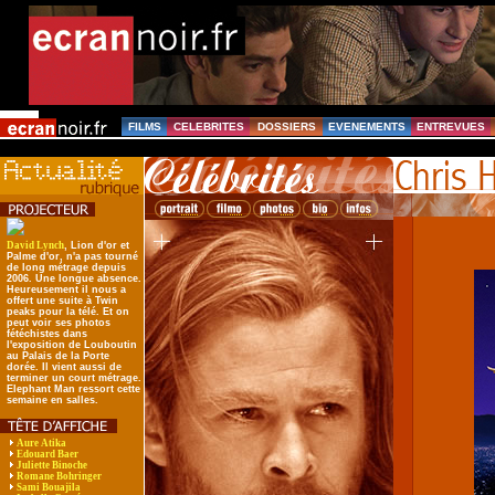
FILMS
CELEBRITES
DOSSIERS
EVENEMENTS
ENTREVUES
David Lynch
, Lion d'or et
Palme d'or, n'a pas tourné
de long métrage depuis
2006. Une longue absence.
Heureusement il nous a
offert une suite à Twin
peaks pour la télé. Et on
peut voir ses photos
fétéchistes dans
l'exposition de Louboutin
au Palais de la Porte
dorée. Il vient aussi de
terminer un court métrage.
Elephant Man ressort cette
semaine en salles.
Aure Atika
Edouard Baer
Juliette Binoche
Romane Bohringer
Sami Bouajila