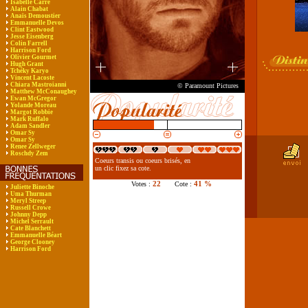
Isabelle Carré
Alain Chabat
Anaïs Demoustier
Emmanuelle Devos
Clint Eastwood
Jesse Eisenberg
Colin Farrell
Harrison Ford
Olivier Gourmet
Hugh Grant
Tchéky Karyo
Vincent Lacoste
Chiara Mastroianni
© Paramount Pictures
Matthew McConaughey
Ewan McGregor
Yolande Moreau
Margot Robbie
Mark Ruffalo
Adam Sandler
Omar Sy
Omar Sy
Renee Zellweger
Roschdy Zem
Coeurs transis ou coeurs brisés, en
un clic fixez sa cote.
22
41 %
Votes :
Cote :
Juliette Binoche
Uma Thurman
Meryl Streep
Russell Crowe
Johnny Depp
Michel Serrault
Cate Blanchett
Emmanuelle Béart
George Clooney
Harrison Ford